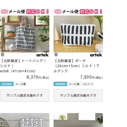
【北欧雑貨】トートバッグ｜
【北欧雑貨】ポーチ
シエナ｜
（24cm×15cm）シエナ｜ア
artek（41cm×41cm）
ルテック
8,370
7,630
税込
税込
送料無料
メール便
送料無料
メール便
コットン
サンプル請求対象外です
サンプル請求対象外です