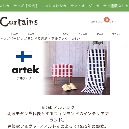
ーテンズ【公式】
おしゃれなカーテン・オーダーカーテン通販ならカーテン
0
ドレープ
レース
セット
カフェ
シェード
ロール
ブラインド
トップページ
ブランドで選ぶ
アルテック｜artek
artek アルテック
北欧モダンを代表とするフィンランドのインテリアブ
ランド。
建築家アルヴァ･アアルトらによって1935年に設立。