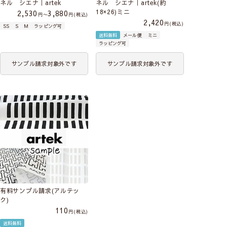
ネル シエナ｜artek
ネル シエナ｜artek(約
18×26)ミニ
2,530
3,880
〜
税込
2,420
税込
SS
S
M
ラッピング可
送料無料
メール便
ミニ
ラッピング可
サンプル請求対象外です
サンプル請求対象外です
有料サンプル請求(アルテッ
ク)
110
税込
送料無料