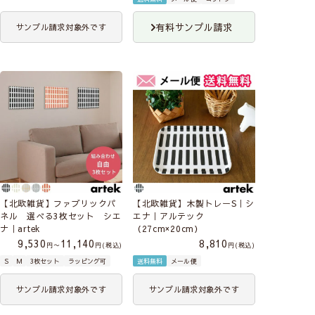
有料サンプル請求
サンプル請求対象外です
【北欧雑貨】ファブリックパ
【北欧雑貨】木製トレーS｜シ
ネル 選べる3枚セット シエ
エナ｜アルテック
ナ｜artek
（27cm×20cm）
9,530
11,140
8,810
〜
税込
税込
S
M
3枚セット
ラッピング可
送料無料
メール便
サンプル請求対象外です
サンプル請求対象外です