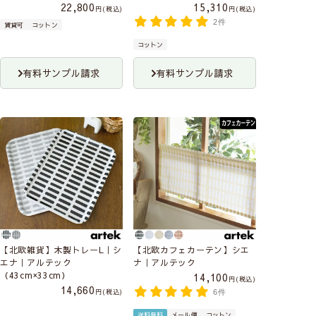
22,800
15,310
税込
税込
2件
賃貸可
コットン
コットン
有料サンプル請求
有料サンプル請求
【北欧雑貨】木製トレーL｜シ
【北欧カフェカーテン】シエ
エナ｜アルテック
ナ｜アルテック
（43cm×33cm）
14,100
税込
14,660
税込
6件
送料無料
メール便
コットン