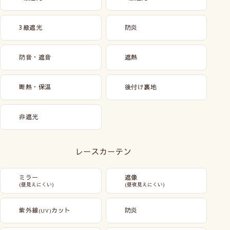
3級遮光
防炎
防音・遮音
遮熱
断熱・保温
後付け裏地
非遮光
レースカーテン
ミラー
遮像
(昼見えにくい)
(昼夜見えにくい)
紫外線
カット
防炎
(UV)