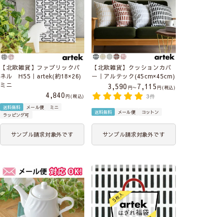
【北欧雑貨】ファブリックパ
【北欧雑貨】クッションカバ
ネル H55｜artek(約18×26)
ー｜アルテック(45cm×45cm)
ミニ
3,590
7,115
〜
税込
4,840
税込
3件
送料無料
メール便
ミニ
送料無料
メール便
コットン
ラッピング可
サンプル請求対象外です
サンプル請求対象外です