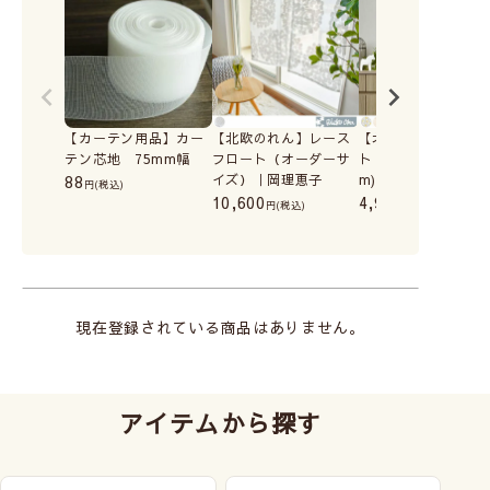
【カーテン用品】カー
【北欧のれん】レース
【北欧のれん】フロ
テン芯地 75mm幅
フロート（オーダーサ
ト（幅85cm×丈150
88
イズ）｜岡理恵子
m)｜岡理恵子
(税込)
10,600
4,980
(税込)
(税込)
現在登録されている商品はありません。
アイテムから探す