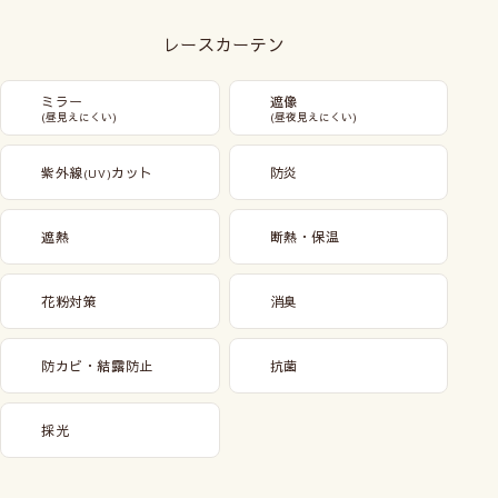
レースカーテン
ミラー
遮像
(昼見えにくい)
(昼夜見えにくい)
紫外線
カット
防炎
(UV)
遮熱
断熱・保温
花粉対策
消臭
防カビ・結露防止
抗菌
採光