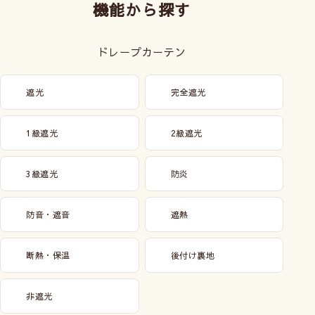
機能から探す
ドレープカーテン
遮光
完全遮光
1級遮光
2級遮光
3級遮光
防炎
防音・遮音
遮熱
断熱・保温
後付け裏地
非遮光