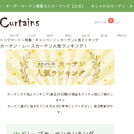
ーダーカーテン通販ならカーテンズ【公式】
おしゃれなカーテン・オーダー
0
ドレープ
レース
セット
カフェ
シェード
ロール
ブラインド
トップページ
特集・キャンペーン
カーテン人気ランキング
カーテン・レースカーテン人気ランキング！
カーテンズで売上ランキング(直近30日間)の商品をアイテム別にご紹介し
ます♪
カーテン選びに悩まれている方はぜひ参考にしてください。毎日更新中で
す。
ドレープカーテンランキング