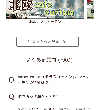
北欧カフェカーテン
ボラス
特集をもっと見る
よくある質問 (FAQ)
boras cotton(ボラスコットン)カフェカ
ーテンの特徴は？
柄の出方は選べますか？
2枚以上注文した場合、柄の出し方を全て