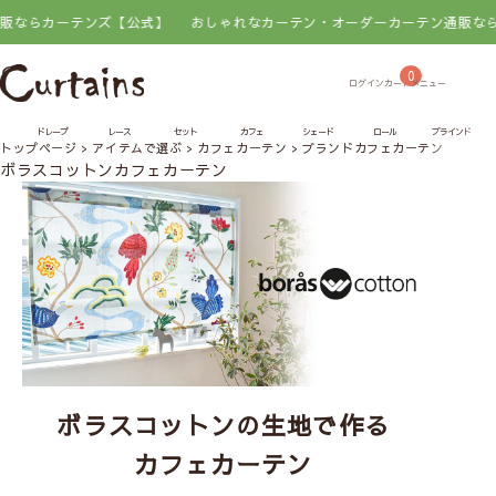
らカーテンズ【公式】
おしゃれなカーテン・オーダーカーテン通販ならカ
0
ドレープ
レース
セット
カフェ
シェード
ロール
ブラインド
トップページ
アイテムで選ぶ
カフェカーテン
ブランドカフェカーテン
ボラ
ボラスコットンカフェカーテン
ボラスコットンの生地で作る
カフェカーテン