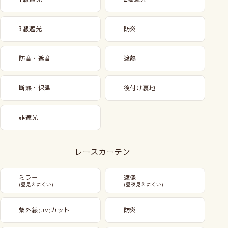
3級遮光
防炎
防音・遮音
遮熱
断熱・保温
後付け裏地
非遮光
レースカーテン
ミラー
遮像
(昼見えにくい)
(昼夜見えにくい)
紫外線
カット
防炎
(UV)