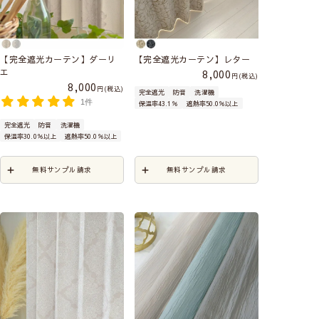
【完全遮光カーテン】ダーリ
【完全遮光カーテン】レター
エ
8,000
税込
8,000
税込
完全遮光
防音
洗濯機
1件
保温率43.1％
遮熱率50.0％以上
完全遮光
防音
洗濯機
保温率30.0％以上
遮熱率50.0％以上
無料サンプル請求
無料サンプル請求