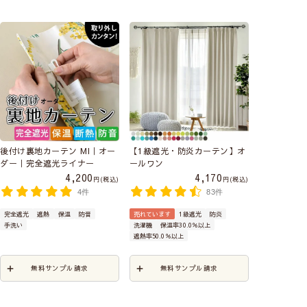
後付け裏地カーテン MI｜オー
【1級遮光・防炎カーテン】オ
ダー｜完全遮光ライナー
ールワン
4,200
4,170
税込
税込
4件
83件
完全遮光
遮熱
保温
防音
売れています
1級遮光
防炎
手洗い
洗濯機
保温率30.0％以上
遮熱率50.0％以上
無料サンプル請求
無料サンプル請求