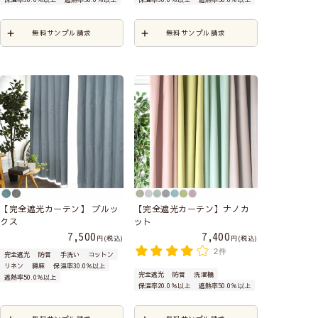
無料サンプル請求
無料サンプル請求
【完全遮光カーテン】 ブルッ
【完全遮光カーテン】ナノカ
クス
ット
7,500
7,400
税込
税込
2件
完全遮光
防音
手洗い
コットン
リネン
綿麻
保温率30.0％以上
完全遮光
防音
洗濯機
遮熱率50.0％以上
保温率20.0％以上
遮熱率50.0％以上