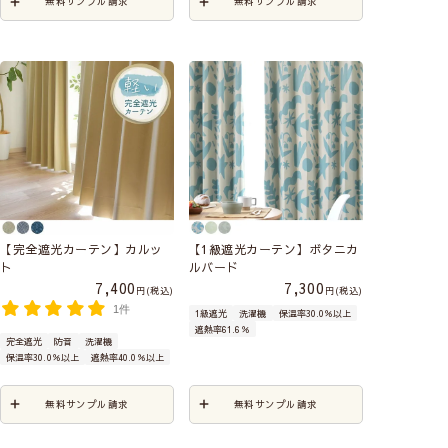
無料サンプル請求
無料サンプル請求
【完全遮光カーテン】カルッ
【1級遮光カーテン】ボタニカ
ト
ルバード
7,400
7,300
税込
税込
1件
1級遮光
洗濯機
保温率30.0％以上
遮熱率61.6％
完全遮光
防音
洗濯機
保温率30.0％以上
遮熱率40.0％以上
無料サンプル請求
無料サンプル請求