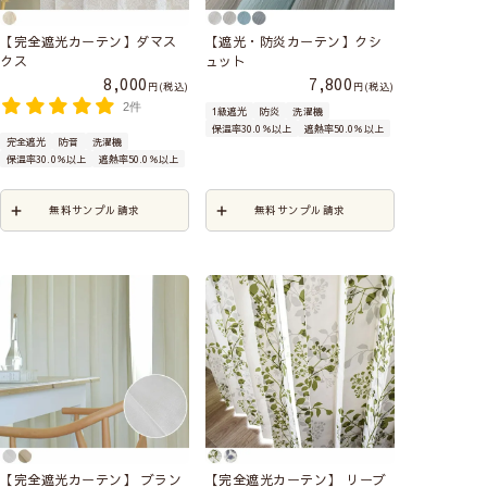
【完全遮光カーテン】ダマス
【遮光・防炎カーテン】クシ
クス
ュット
8,000
7,800
税込
税込
2件
1級遮光
防炎
洗濯機
保温率30.0％以上
遮熱率50.0％以上
完全遮光
防音
洗濯機
保温率30.0％以上
遮熱率50.0％以上
無料サンプル請求
無料サンプル請求
【完全遮光カーテン】 ブラン
【完全遮光カーテン】 リーブ