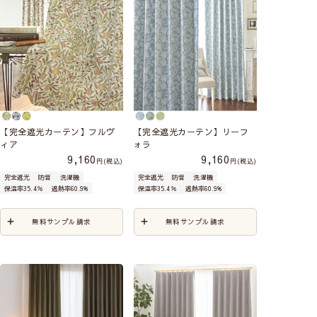
【完全遮光カーテン】フルヴ
【完全遮光カーテン】リーフ
ィア
ォラ
9,160
9,160
税込
税込
完全遮光
防音
洗濯機
完全遮光
防音
洗濯機
保温率35.4％
遮熱率60.9%
保温率35.4％
遮熱率60.9%
無料サンプル請求
無料サンプル請求