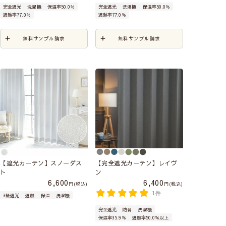
完全遮光
洗濯機
保温率50.0％
完全遮光
洗濯機
保温率50.0％
遮熱率77.0％
遮熱率77.0％
無料サンプル請求
無料サンプル請求
【遮光カーテン】スノーダス
【完全遮光カーテン】レイヴ
ト
ン
6,600
6,400
税込
税込
1件
3級遮光
遮熱
保温
洗濯機
完全遮光
防音
洗濯機
保温率35.9％
遮熱率50.0％以上