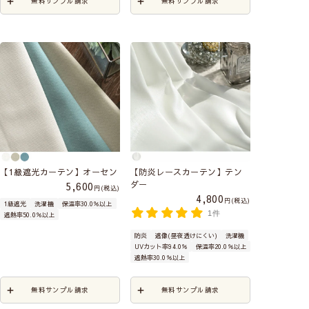
無料サンプル請求
無料サンプル請求
【1級遮光カーテン】オーセン
【防炎レースカーテン】テン
ダー
5,600
税込
4,800
税込
1級遮光
洗濯機
保温率30.0％以上
1件
遮熱率50.0％以上
防炎
遮像(昼夜透けにくい)
洗濯機
UVカット率94.0％
保温率20.0％以上
遮熱率30.0％以上
無料サンプル請求
無料サンプル請求