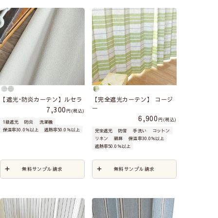
【遮光･防炎カーテン】ルセラ
【完全遮光カーテン】 コージ
ー
7,300
税込
6,900
税込
1級遮光
防炎
洗濯機
保温率30.0％以上
遮熱率50.0％以上
完全遮光
防音
手洗い
コットン
リネン
綿麻
保温率30.0％以上
遮熱率50.0％以上
無料サンプル請求
無料サンプル請求