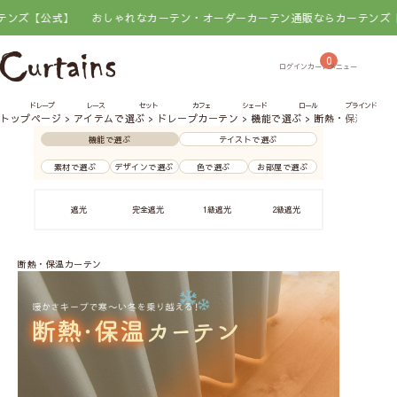
】
おしゃれなカーテン・オーダーカーテン通販ならカーテンズ【公式】
お
0
ドレープ
レース
セット
カフェ
シェード
ロール
ブラインド
トップページ
アイテムで選ぶ
ドレープカーテン
機能で選ぶ
断熱・保温カーテ
機能で選ぶ
テイストで選ぶ
素材で選ぶ
デザインで選ぶ
色で選ぶ
お部屋で選ぶ
遮光
完全遮光
1級遮光
2級遮光
3級遮光
断熱・保温カーテン