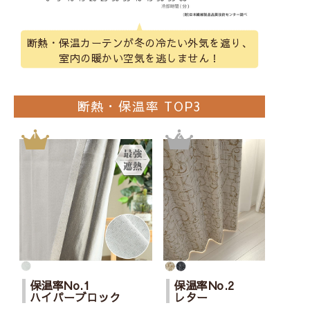
断熱・保温カーテンが冬の冷たい外気を遮り、
室内の暖かい空気を逃しません！
断熱・保温率 TOP3
保温率No.1
保温率No.2
ハイパーブロック
レター