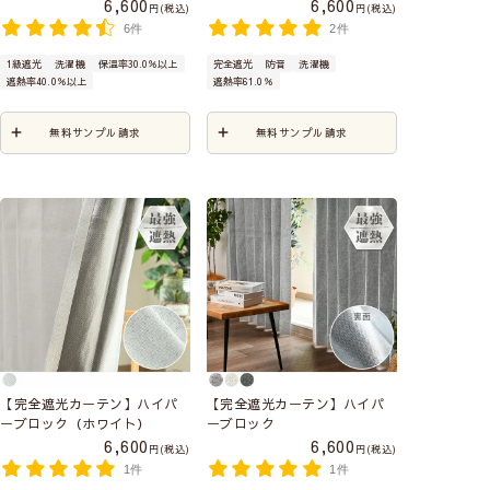
6,600
6,600
税込
税込
6件
2件
1級遮光
洗濯機
保温率30.0％以上
完全遮光
防音
洗濯機
遮熱率40.0％以上
遮熱率61.0％
無料サンプル請求
無料サンプル請求
【完全遮光カーテン】ハイパ
【完全遮光カーテン】ハイパ
ーブロック（ホワイト）
ーブロック
6,600
6,600
税込
税込
1件
1件