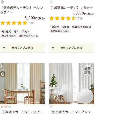
【完全遮光カーテン】 ヘリン
【1級遮光カーテン】しろまゆ
ホワイト
6,600
税込
6,800
税込
7件
1件
1級遮光
洗濯機
保温率30.0％以上
遮熱率40.0％以上
完全遮光
防音
手洗い
保温率36.6％
遮熱率50.0％以上
無料サンプル請求
無料サンプル請求
【1級遮光カーテン】ミルキー
【完全遮光カーテン】グラン