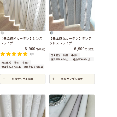
【完全遮光カーテン】シンス
【完全遮光カーテン】テンテ
トライプ
ッドストライプ
6,900
6,900
税込
税込
1件
完全遮光
防音
手洗い
保温率30.0％以上
遮熱率50.0％以上
完全遮光
防音
手洗い
保温率30.0％以上
遮熱率50.0％以上
無料サンプル請求
無料サンプル請求