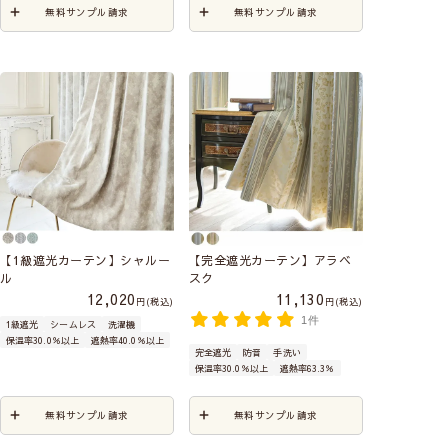
無料サンプル請求
無料サンプル請求
【1級遮光カーテン】シャルー
【完全遮光カーテン】アラベ
ル
スク
12,020
11,130
税込
税込
1件
1級遮光
シームレス
洗濯機
保温率30.0％以上
遮熱率40.0％以上
完全遮光
防音
手洗い
保温率30.0％以上
遮熱率63.3％
無料サンプル請求
無料サンプル請求