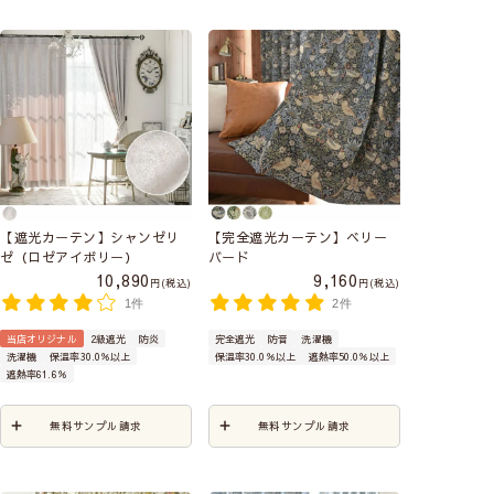
【遮光カーテン】シャンゼリ
【完全遮光カーテン】ベリー
ゼ（ロゼアイボリー）
バード
10,890
9,160
税込
税込
1件
2件
当店オリジナル
2級遮光
防炎
完全遮光
防音
洗濯機
洗濯機
保温率30.0％以上
保温率30.0％以上
遮熱率50.0％以上
遮熱率61.6％
無料サンプル請求
無料サンプル請求