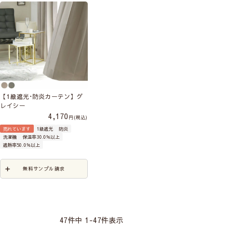
【1級遮光･防炎カーテン】グ
レイシー
4,170
税込
売れています
1級遮光
防炎
洗濯機
保温率30.0％以上
遮熱率50.0％以上
無料サンプル請求
47
件中
1
-
47
件表示