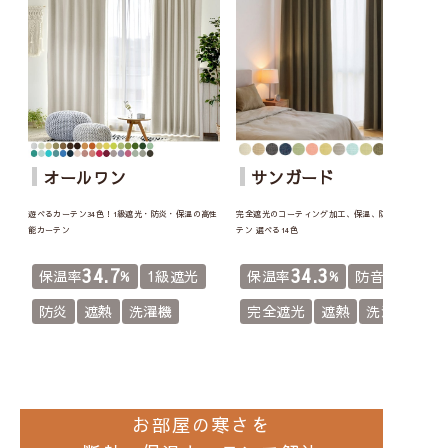
オールワン
サンガード
遊べるカーテン34色！1級遮光・防炎・保温の高性
完全遮光のコーティング加工、保温、防音のカー
能カーテン
テン 選べる14色
34.7
34.3
保温率
%
1級遮光
保温率
%
防音
防炎
遮熱
洗濯機
完全遮光
遮熱
洗濯機
お部屋の寒さを