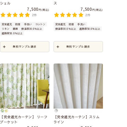
シェル
ス
7,500
7,500
税込
税込
2件
2件
完全遮光
防音
手洗い
コットン
完全遮光
防音
手洗い
リネン
綿麻
保温率30.0％以上
保温率30.0％以上
遮熱率50.0％以上
遮熱率50.0％以上
無料サンプル請求
無料サンプル請求
【完全遮光カーテン】 リーフ
【完全遮光カーテン】スリム
ブーケット
ライン