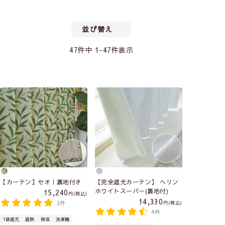
並び替え
47
件中
1
-
47
件表示
【カーテン】セオ｜裏地付き
【完全遮光カーテン】 ヘリン
ホワイトスーパー(裏地付)
15,240
税込
14,330
税込
1件
4件
1級遮光
遮熱
保温
洗濯機