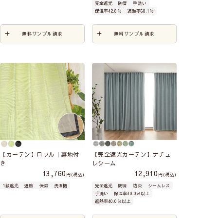
完全遮光
防音
手洗い
保温率42.8％
遮熱率68.1％
無料サンプル請求
無料サンプル請求
【カーテン】ロウル｜裏地付
【完全遮光カーテン】ナチュ
き
レシーム
13,760
12,910
税込
税込
1級遮光
遮熱
保温
洗濯機
完全遮光
防音
防炎
シームレス
手洗い
保温率30.0％以上
遮熱率40.0％以上