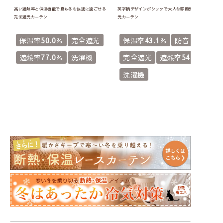
高い遮熱率と保温機能で夏も冬も快適に過ごせる
英字柄デザインがシックで大人な雰囲気の完全遮
完全遮光カーテン
光カーテン
保温率
50.0
％
完全遮光
保温率
43.1
％
防音
遮熱率
77.0
％
洗濯機
完全遮光
遮熱率
54.4
％
洗濯機