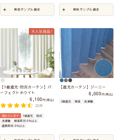
無料サンプル請求
無料サンプル請求
【1級遮光･防炎カーテン】パ
【遮光カーテン】ジーニー
ーフェクトホワイト
6,000
税込
6,100
税込
2級遮光
保温
洗濯機
22件
売れています
1級遮光
防炎
洗濯機
保温率30.0％以上
遮熱率50.0％以上