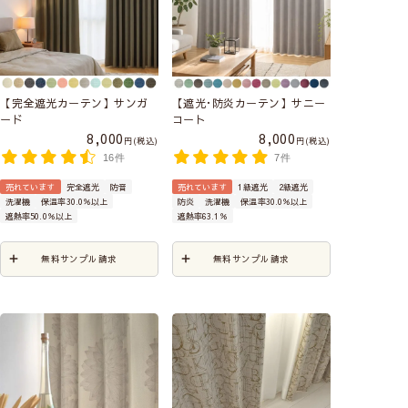
【完全遮光カーテン】サンガ
【遮光･防炎カーテン】サニー
ード
コート
8,000
8,000
税込
税込
16件
7件
売れています
完全遮光
防音
売れています
1級遮光
2級遮光
洗濯機
保温率30.0％以上
防炎
洗濯機
保温率30.0％以上
遮熱率50.0％以上
遮熱率63.1％
無料サンプル請求
無料サンプル請求