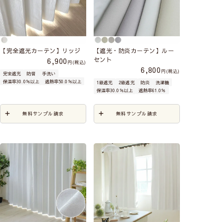
【完全遮光カーテン】リッジ
【遮光・防炎カーテン】ルー
セント
6,900
税込
6,800
税込
完全遮光
防音
手洗い
保温率30.0％以上
遮熱率50.0％以上
1級遮光
2級遮光
防炎
洗濯機
保温率30.0％以上
遮熱率61.0％
無料サンプル請求
無料サンプル請求