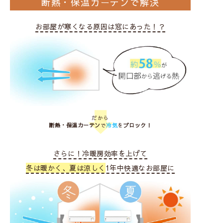
断熱・保温カーテンで解決
お部屋が寒くなる原因は窓にあった！？
だから
断熱・保温カーテン
で
冷気
を
ブロック！
さらに！冷暖房効率を上げて
冬は暖かく、夏は涼しく
1年中快適なお部屋に