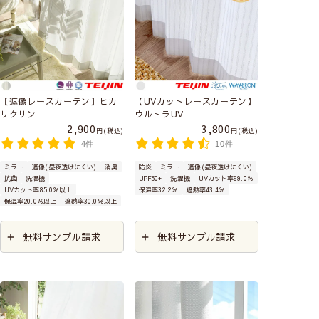
【遮像レースカーテン】ヒカ
【UVカットレースカーテン】
リクリン
ウルトラUV
2,900
3,800
税込
税込
4件
10件
ミラー
遮像(昼夜透けにくい)
消臭
防炎
ミラー
遮像(昼夜透けにくい)
抗菌
洗濯機
UPF50+
洗濯機
UVカット率99.0％
UVカット率85.0％以上
保温率32.2％
遮熱率43.4％
保温率20.0％以上
遮熱率30.0％以上
無料サンプル請求
無料サンプル請求