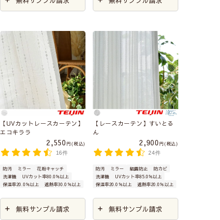
無料サンプル請求
無料サンプル請求
【UVカットレースカーテン】
【レースカーテン】すいとる
エコキララ
ん
2,550
2,900
税込
税込
16件
24件
防汚
ミラー
花粉キャッチ
防汚
ミラー
結露防止
防カビ
洗濯機
UVカット率80.0％以上
洗濯機
UVカット率85.0％以上
保温率20.0％以上
遮熱率30.0％以上
保温率20.0％以上
遮熱率20.0％以上
無料サンプル請求
無料サンプル請求