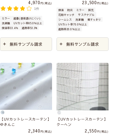
4,970
23,500
税込
税込
1件
保温
防炎
ミラー
採光
花粉キャッチ
サステナブル
ミラー
遮像(昼夜透けにくい)
シームレス
洗濯機
裾すっきり
洗濯機
UVカット率85.0％以上
UVカット率70.0％以上
保温率33.4％
遮熱率53.3%
遮熱率20.0％以上
無料サンプル請求
無料サンプル請求
【UVカットレースカーテン】
【UVカットレースカーテン】
ゆきんこ
クーヘン
2,340
2,550
税込
税込