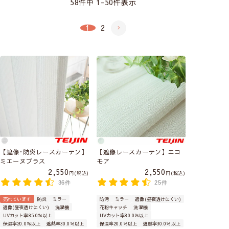
58
件中
1
-
50
件表示
1
2
【遮像･防炎レースカーテン】
【遮像レースカーテン】エコ
ミエーヌプラス
モア
2,550
2,550
税込
税込
36件
25件
売れています
防炎
ミラー
防汚
ミラー
遮像(昼夜透けにくい)
遮像(昼夜透けにくい)
洗濯機
花粉キャッチ
洗濯機
UVカット率85.0％以上
UVカット率80.0％以上
保温率20.0％以上
遮熱率30.0％以上
保温率20.0％以上
遮熱率30.0％以上