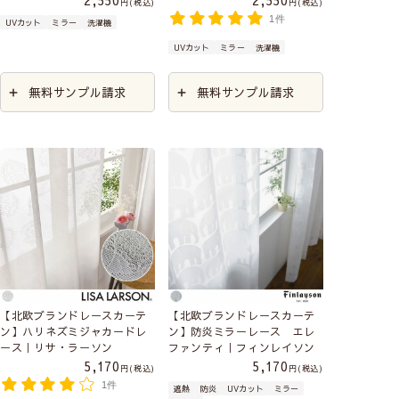
2,550
2,550
税込
税込
1件
UVカット
ミラー
洗濯機
UVカット
ミラー
洗濯機
無料サンプル請求
無料サンプル請求
【北欧ブランドレースカーテ
【北欧ブランドレースカーテ
ン】ハリネズミジャカードレ
ン】防炎ミラーレース エレ
ース｜リサ・ラーソン
ファンティ｜フィンレイソン
5,170
5,170
税込
税込
1件
遮熱
防炎
UVカット
ミラー