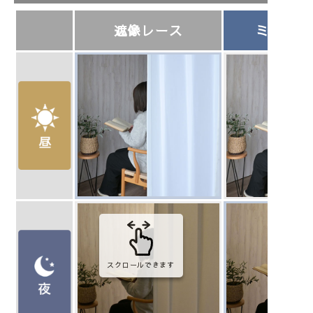
遮像レース
ミラーレ
スクロールできます