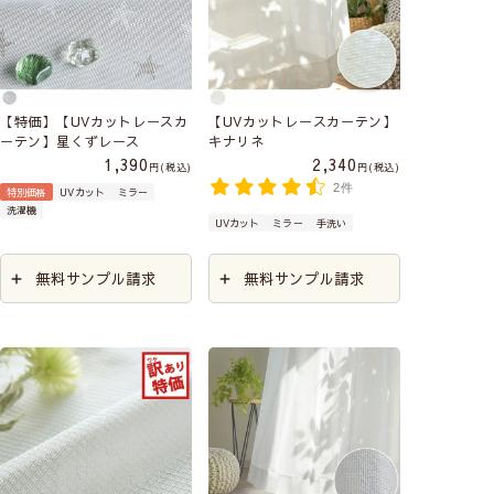
【特価】【UVカットレースカ
【UVカットレースカーテン】
ーテン】星くずレース
キナリネ
1,390
2,340
税込
税込
2件
特別価格
UVカット
ミラー
洗濯機
UVカット
ミラー
手洗い
無料サンプル請求
無料サンプル請求