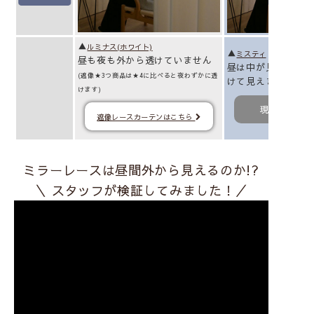
▲
ルミナス(ホワイト)
▲
ミスティ
昼も夜も外から透けていません
昼は中が見えません
(遮像★3つ商品は★4に比べると夜わずかに透
けて見えます
けます)
現在のペー
遮像レースカーテンはこちら
ミラーレースは昼間外から見えるのか!?
＼
スタッフが検証してみました！／