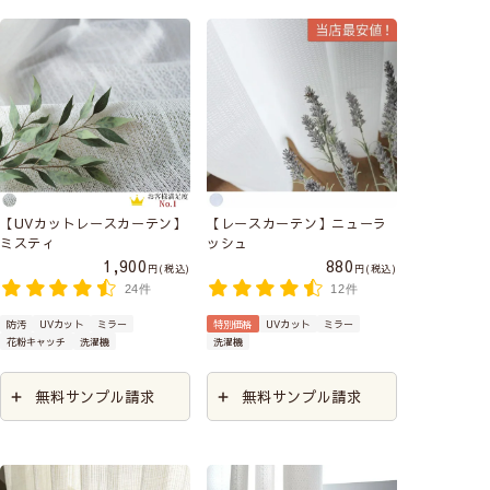
【UVカットレースカーテン】
【レースカーテン】ニューラ
ミスティ
ッシュ
1,900
880
税込
税込
24件
12件
防汚
UVカット
ミラー
特別価格
UVカット
ミラー
花粉キャッチ
洗濯機
洗濯機
無料サンプル請求
無料サンプル請求