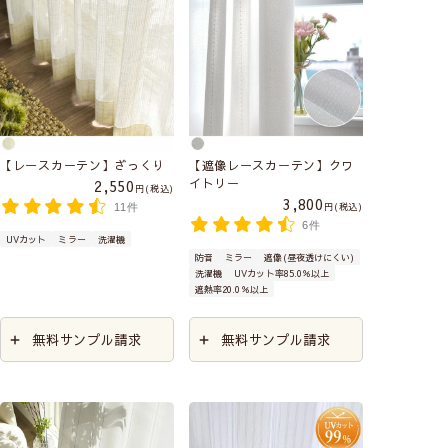
【レースカーテン】ざっくり
【遮像レースカーテン】クワ
イトリー
2,550
税込
3,800
税込
11件
6件
UVカット
ミラー
洗濯機
防音
ミラー
遮像(昼夜透けにくい)
洗濯機
UVカット率85.0％以上
遮熱率20.0％以上
無料サンプル請求
無料サンプル請求