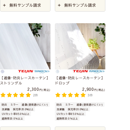
無料サンプル請求
無料サンプル請求
【遮像･防炎レースカーテン】
【遮像･防炎レースカーテン】
ストリングル
ドロップ
2,300
2,900
税込
税込
2件
3件
防炎
ミラー
遮像(昼夜透けにくい)
防炎
ミラー
遮像(昼夜透けにくい)
洗濯機
採光率20.0%以上
洗濯機
採光率20.0%以上
UVカット率85.0％以上
UVカット率85.0％以上
遮熱率20.0％以上
遮熱率20.0％以上