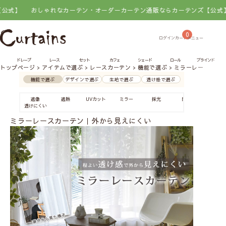
ゃれなカーテン・オーダーカーテン通販ならカーテンズ【公式】
おしゃれな
0
ドレープ
レース
セット
カフェ
シェード
ロール
ブラインド
トップページ
アイテムで選ぶ
レースカーテン
機能で選ぶ
ミラーレースカー
機能で選ぶ
デザインで選ぶ
生地で選ぶ
透け感で選ぶ
遮像
遮熱
UVカット
ミラー
採光
防炎
防カビ
透けにくい
結露防
ミラーレースカーテン｜外から見えにくい