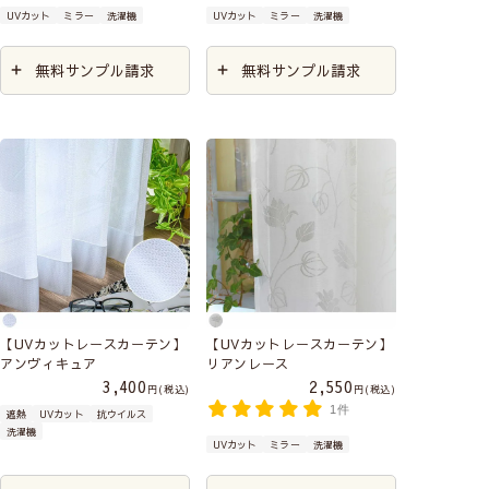
UVカット
ミラー
洗濯機
UVカット
ミラー
洗濯機
無料サンプル請求
無料サンプル請求
【UVカットレースカーテン】
【UVカットレースカーテン】
アンヴィキュア
リアンレース
3,400
2,550
税込
税込
1件
遮熱
UVカット
抗ウイルス
洗濯機
UVカット
ミラー
洗濯機