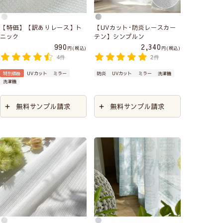
【特価】【訳ありレース】ト
【UVカット･防炎レースカー
ニック
テン】シンプルン
990
2,340
税込
税込
4件
2件
特別価格
UVカット
ミラー
防炎
UVカット
ミラー
洗濯機
洗濯機
無料サンプル請求
無料サンプル請求