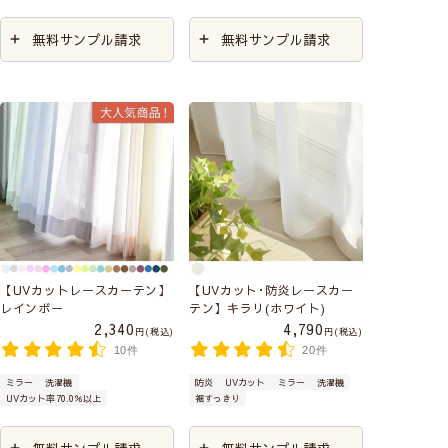
無料サンプル請求
無料サンプル請求
【UVカットレースカーテン】
【UVカット･防炎レースカー
レインボー
テン】キラリ(ホワイト)
2,340
4,790
税込
税込
10件
20件
ミラー
洗濯機
防炎
UVカット
ミラー
洗濯機
UVカット率70.0％以上
裾すっきり