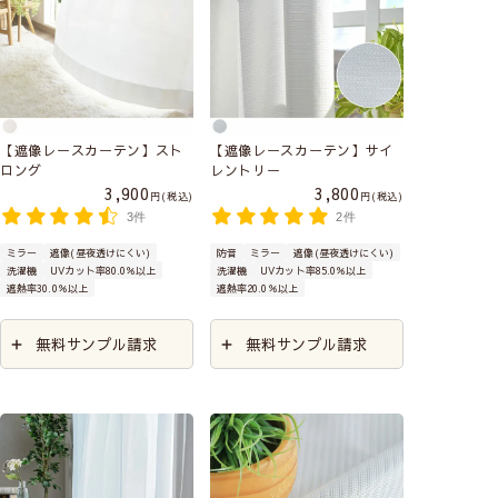
【遮像レースカーテン】スト
【遮像レースカーテン】サイ
ロング
レントリー
3,900
3,800
税込
税込
3件
2件
ミラー
遮像(昼夜透けにくい)
防音
ミラー
遮像(昼夜透けにくい)
洗濯機
UVカット率80.0％以上
洗濯機
UVカット率85.0％以上
遮熱率30.0％以上
遮熱率20.0％以上
無料サンプル請求
無料サンプル請求