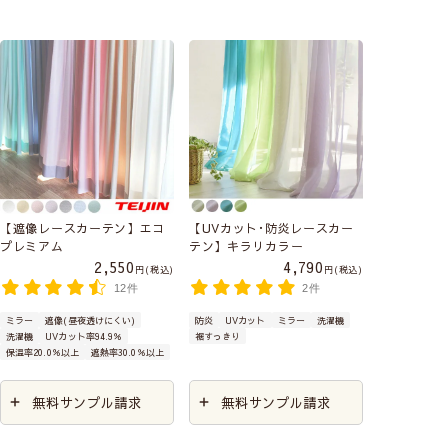
【遮像レースカーテン】エコ
【UVカット･防炎レースカー
プレミアム
テン】キラリカラー
2,550
4,790
税込
税込
12件
2件
ミラー
遮像(昼夜透けにくい)
防炎
UVカット
ミラー
洗濯機
洗濯機
UVカット率94.9％
裾すっきり
保温率20.0％以上
遮熱率30.0％以上
無料サンプル請求
無料サンプル請求