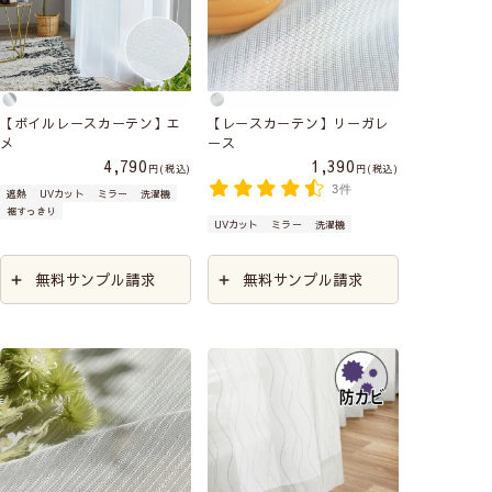
【ボイルレースカーテン】エ
【レースカーテン】リーガレ
メ
ース
4,790
1,390
税込
税込
3件
遮熱
UVカット
ミラー
洗濯機
裾すっきり
UVカット
ミラー
洗濯機
無料サンプル請求
無料サンプル請求