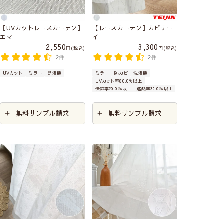
【UVカットレースカーテン】
【レースカーテン】カビナー
エマ
イ
2,550
3,300
税込
税込
2件
2件
UVカット
ミラー
洗濯機
ミラー
防カビ
洗濯機
UVカット率80.0％以上
保温率20.0％以上
遮熱率30.0％以上
無料サンプル請求
無料サンプル請求