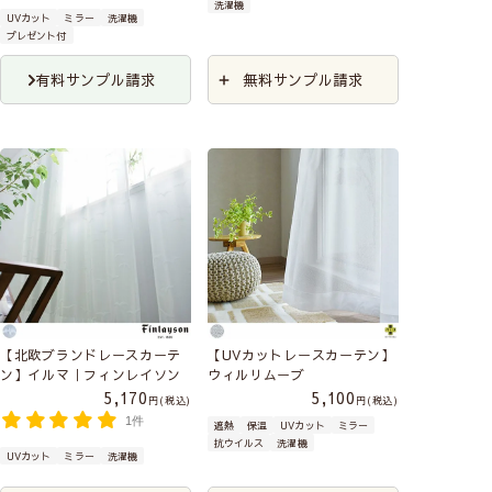
洗濯機
UVカット
ミラー
洗濯機
プレゼント付
有料サンプル請求
無料サンプル請求
【北欧ブランドレースカーテ
【UVカットレースカーテン】
ン】イルマ｜フィンレイソン
ウィルリムーブ
5,170
5,100
税込
税込
1件
遮熱
保温
UVカット
ミラー
抗ウイルス
洗濯機
UVカット
ミラー
洗濯機