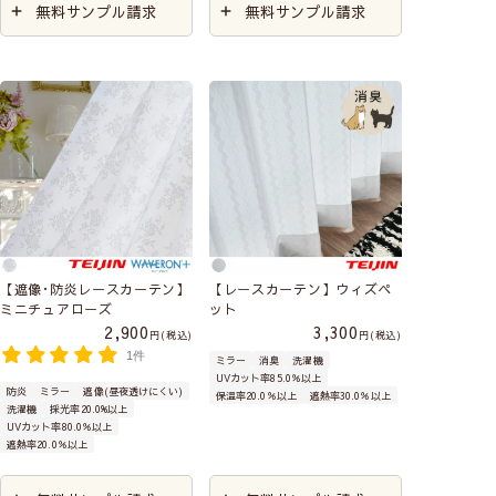
無料サンプル請求
無料サンプル請求
【遮像･防炎レースカーテン】
【レースカーテン】ウィズペ
ミニチュアローズ
ット
2,900
3,300
税込
税込
1件
ミラー
消臭
洗濯機
UVカット率85.0％以上
防炎
ミラー
遮像(昼夜透けにくい)
保温率20.0％以上
遮熱率30.0％以上
洗濯機
採光率20.0%以上
UVカット率80.0％以上
遮熱率20.0％以上