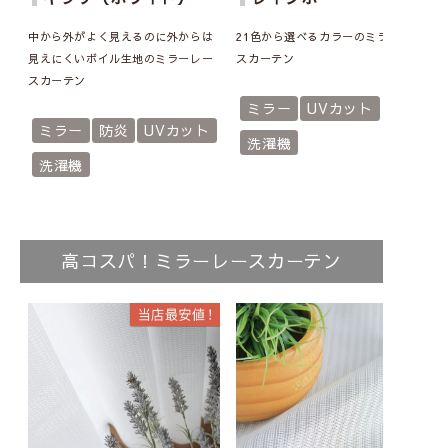
中から外がよく見えるのに外からは
21色から選べるカラーのミラーレー
見えにくいボイル生地のミラーレー
スカーテン
スカーテン
ミラー
UVカット
ミラー
防炎
UVカット
洗濯機
洗濯機
高コスパ！ミラーレースカーテン