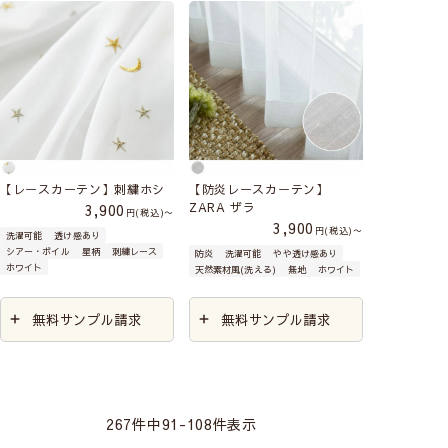
【レースカーテン】刺繍ホシ
【防炎レースカーテン】
ZARA ザラ
3,900
税込
〜
3,900
税込
〜
洗濯可能
透け感あり
シアー・ボイル
星柄
刺繍レース
防炎
洗濯可能
やや透け感あり
ホワイト
天然素材風(洗える)
無地
ホワイト
無料サンプル請求
無料サンプル請求
267
件中
91
-
108
件表示