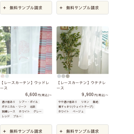
無料サンプル請求
無料サンプル請求
【レースカーテン】ウッドレ
【レースカーテン】ウテナレ
ース
ース
6,600
9,900
税込
〜
税込
〜
透け感あり
シアー・ボイル
やや透け感あり
リネン
無地
ボタニカル・リーフ
北欧
裾すっきり(ウェイトテープ)
刺繍レース
ホワイト
グレー
ホワイト
ベージュ
レッド
ブルー
無料サンプル請求
無料サンプル請求