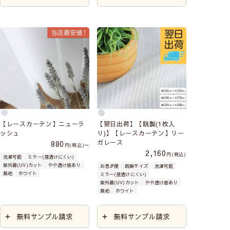
【レースカーテン】ニューラ
【翌日出荷】【既製(1枚入
ッシュ
り)】【レースカーテン】リー
ガレース
880
税込
〜
2,160
税込
洗濯可能
ミラー(昼透けにくい)
紫外線(UV)カット
やや透け感あり
お急ぎ便
既製サイズ
洗濯可能
無地
ホワイト
ミラー(昼透けにくい)
紫外線(UV)カット
やや透け感あり
無地
ホワイト
無料サンプル請求
無料サンプル請求