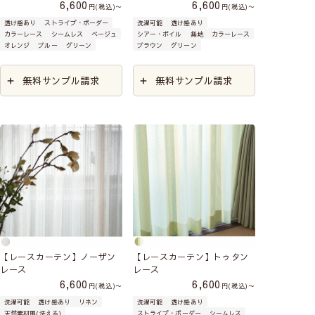
6,600
6,600
税込
〜
税込
〜
シルキー
ミスティ
アルミン
キラリ
透け感あり
ストライプ・ボーダー
洗濯可能
透け感あり
3,900円～
1,490円～
カラーレース
シームレス
ベージュ
シアー・ボイル
無地
カラーレース
6,950円～
4,790円～
オレンジ
ブルー
グリーン
ブラウン
グリーン
昼も夜も透けにくいの
コスパがいい！
昼、外
高い遮熱・保温性能で、
燃え広がりにくい防炎機
に
お部屋を明るくする
から透けにくい
レース
夏も冬も冷暖房効率アッ
能付き。高層マンション
無料サンプル請求
無料サンプル請求
レースカーテン
カーテン
プ。快適な室内環境と省
や施設にも対応したレー
エネを両立
スカーテン
遮像
採光
防炎
ミラー
UVカット
54.2
38.8
遮熱
%
保温
%
防炎
ミラー
UVカット
UVカット
遮熱
洗濯機
花粉キャッチ
防汚
遮像
UVカット
洗濯機
裾ずっきり
洗濯機
洗濯機
採光レースの
一覧を見る
ミラーレースの
遮熱レースの
一覧を見る
防炎レースの
一覧を見る
一覧を見る
【レースカーテン】ノーザン
【レースカーテン】トゥタン
レース
レース
6,600
6,600
税込
〜
税込
〜
洗濯可能
透け感あり
リネン
洗濯可能
透け感あり
天然素材風(洗える)
ストライプ・ボーダー
シームレス