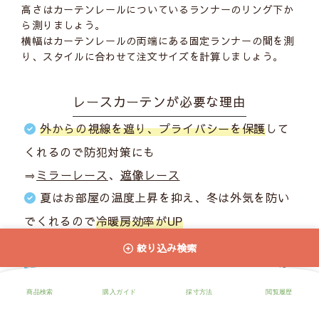
高さはカーテンレールについているランナーのリング下か
ら測りましょう。
横幅はカーテンレールの両端にある固定ランナーの間を測
り、スタイルに合わせて注文サイズを計算しましょう。
レースカーテンが必要な理由
外からの視線を遮り、プライバシーを保護
して
くれるので防犯対策にも
⇒
ミラーレース
、
遮像レース
夏はお部屋の温度上昇を抑え、冬は外気を防い
でくれるので
冷暖房効率がUP
⇒夏：
遮熱レース
、冬：
断熱・保温レース
絞り込み検索
窓からの紫外線
からお肌や家具・床の日焼けを
防いでくれる
⇒
UVカットレース