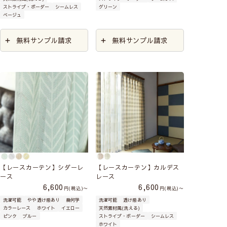
ストライプ・ボーダー
シームレス
グリーン
ベージュ
無料サンプル請求
無料サンプル請求
【レースカーテン】シダーレ
【レースカーテン】カルデス
ース
レース
6,600
6,600
税込
〜
税込
〜
洗濯可能
やや透け感あり
幾何学
洗濯可能
透け感あり
カラーレース
ホワイト
イエロー
天然素材風(洗える)
ピンク
ブルー
ストライプ・ボーダー
シームレス
ホワイト