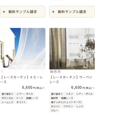
無料サンプル請求
無料サンプル請求
【レースカーテン】エミーレ
【レースカーテン】ウーベン
ース
レース
6,600
6,600
税込
〜
税込
〜
透け感あり
シアー・ボイル
透け感あり
リネン
シアー・ボイル
ボタニカル・リーフ
刺繍レース
幾何学
刺繍レース
シームレス
ホワイト
裾すっきり(ウェイトテープ)
ホワイト
ブラウン
レッド
ブルー