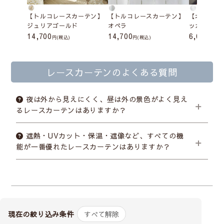
【トルコレースカーテン】
【トルコレースカーテン】
【北欧レー
ジュリアゴールド
オペラ
ッカボイル
14,700
14,700
6,050
(税込)
(税込)
(税込
レースカーテンのよくある質問
夜は外から見えにくく、昼は外の景色がよく見え
るレースカーテンはありますか？
申し訳ございませんが、
夜も見えにくく、昼は景色
遮熱・UVカット・保温・遮像など、すべての機
がよく見える機能をどちらも最大限に備えたレースカ
能が一番優れたレースカーテンはありますか？
ーテンはありません。
外から見えにくくするほど景色
「すべての機能が最高レベル」のレースカーテンはありま
は見えにくくなり、景色がよく見えるほど室内も見え
せん。 機能によっては両立が難しいため、
レースカーテ
やすくなるためです。 プライバシー重視・景色重視の
ンは「どの悩みを一番解決したいか」で選ぶことが大切で
おすすめ商品をご用意しておりますので、ご希望に合
す。
迷った場合は、機能のバランスが良く人気のレース
現在の絞り込み条件
すべて解除
わせてお選びください。
カーテンがおすすめです。