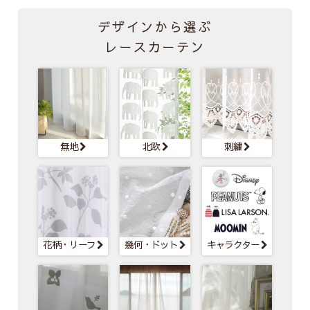
デザインから選ぶ
レースカーテン
無地
北欧
刺繍
花柄・
リーフ
幾何・
ドット
キャラクター