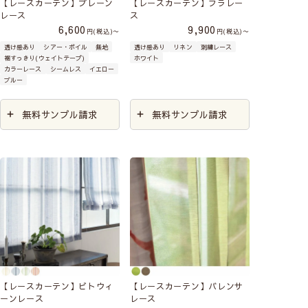
【レースカーテン】プレーン
【レースカーテン】フラレー
遮像
ミラー
UVカット
レース
ス
遮熱
保温
花粉キャッチ
UVカット
ミラー
遮熱
防炎
ミラー
遮像
遮熱
6,600
9,900
遮熱
保温
洗濯機
税込
〜
税込
〜
防汚
洗濯機
保温
洗濯機
保温
洗濯機
透け感あり
シアー・ボイル
無地
透け感あり
リネン
刺繍レース
裾すっきり(ウェイトテープ)
ホワイト
カラーレース
シームレス
イエロー
ブルー
人気レースカーテン
UVカットレースの
遮像レース
一覧を見る
を見る
一覧を見る
無料サンプル請求
無料サンプル請求
昼間の明るさや外の見え方を
重視したい方
暑さ・寒さ対策を
防炎機能が
したい方向け
必要な方向け
【レースカーテン】ビトウィ
【レースカーテン】バレンサ
ーンレース
レース