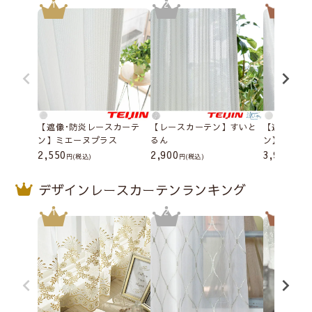
【遮像･防炎レースカーテ
【レースカーテン】すいと
【遮像･防
ン】ミエーヌプラス
るん
ン】シルキ
2,550
2,900
3,900
(税込)
(税込)
(税込
デザインレースカーテンランキング