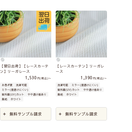
【翌日出荷】【レースカーテ
【レースカーテン】リーガレ
ン】リーガレース
ース
1,530
1,390
税込
〜
税込
〜
お急ぎ便
洗濯可能
洗濯可能
ミラー(昼透けにくい)
ミラー(昼透けにくい)
紫外線(UV)カット
やや透け感あり
紫外線(UV)カット
やや透け感あり
無地
ホワイト
無地
ホワイト
無料サンプル請求
無料サンプル請求