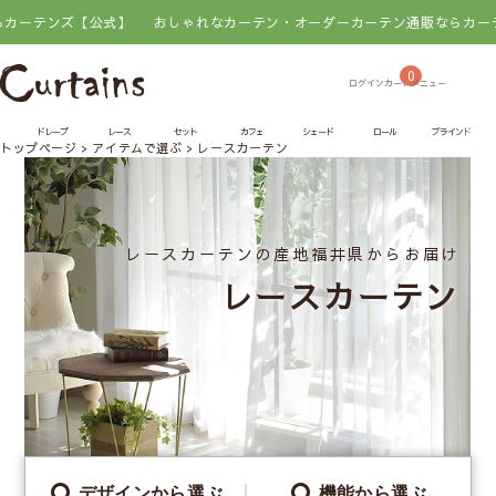
公式】
おしゃれなカーテン・オーダーカーテン通販ならカーテンズ【公式】
0
ドレープ
レース
セット
カフェ
シェード
ロール
ブラインド
トップページ
アイテムで選ぶ
レースカーテン
レースカーテンの産地
福井県からお届け
レースカーテン
デザイン
から選ぶ
機能
から選ぶ