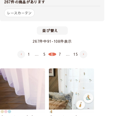
267件の商品があります
レースカーテン
外からの視線をしっかり防ぎたい方
迷っている方向け
日焼け対策を
(人気No.1)
したい方向け
並び替え
267
件中
91
-
108
件表示
1
…
5
6
7
…
15
ミエーヌプラス
ウルトラUV
エコモア
エコプレミアム
2,550円～
3,800円～
2,550円～
2,550円～
機能のバランスと使いや
UVカット率99％で紫外
昼も夜も外から透けに
7色から選べる
昼も夜も
すさで、多くのお客様に
線をしっかりカットし、
くく
、高機能な当店人
透けにくい
、帝人エコ
選ばれている人気No.1
遮熱・保温機能で快適な
気のレースカーテン
リエの糸を使用したカ
レースカーテン
室内環境をサポート
ラーレースカーテン
遮像
ミラー
UVカット
99
防炎
ミラー
遮像
UVカット
%
UPF50+