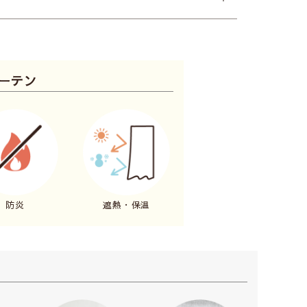
ーテン
防炎
遮熱・保温