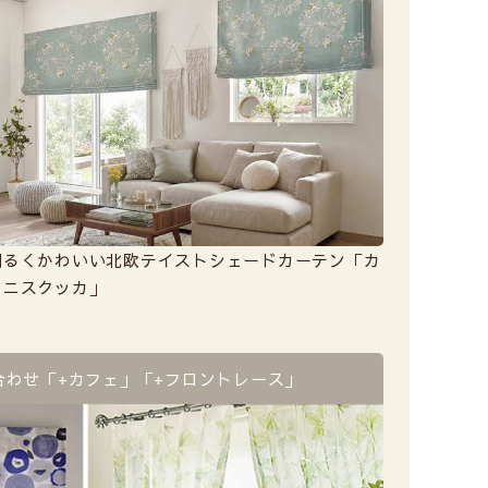
明るくかわいい北欧テイストシェードカーテン「カ
ウニスクッカ」
合わせ
「+カフェ」「+フロントレース」