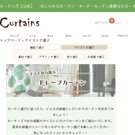
式】
おしゃれなカーテン・オーダーカーテン通販ならカーテンズ【公式】
0
ドレープ
レース
セット
カフェ
シェード
ロール
ブラインド
トップページ
テイストで選ぶ
機能で選ぶ
テイストで選ぶ
素材で選ぶ
デザインで選ぶ
色で選ぶ
お部屋で選ぶ
カーテン選びに迷ったら、どんなお部屋にしたいかでカーテンを決めてみ
ましょう！
カーテンズではお部屋のテイストに分けてカーテンをご紹介いたします。
是非お部屋のイメージをしながらカーテン選びを楽しんでください
気になったテイストからチェック！！