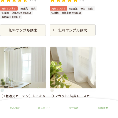
売れています
1級遮光
防炎
売れています
1級遮光
保温
防炎
洗濯機
保温率30.0％以上
洗濯機
遮熱率50.0％以上
遮熱率50.0％以上
無料サンプル請求
無料サンプル請求
【1級遮光カーテン】しろまゆ
【UVカット･防炎レースカー
テン】キラリ(ホワイト)
6,600
税込
4,790
税込
7件
20件
1級遮光
洗濯機
保温率30.0％以上