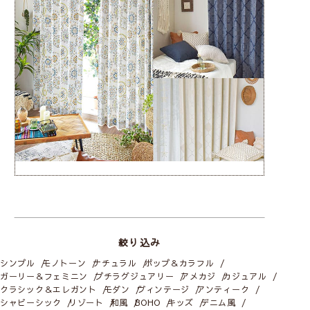
絞り込み
シンプル
モノトーン
ナチュラル
ポップ＆カラフル
ガーリー＆フェミニン
プチラグジュアリー
アメカジ
カジュアル
クラシック＆エレガント
モダン
ヴィンテージ
アンティーク
シャビーシック
リゾート
和風
BOHO
キッズ
デニム風