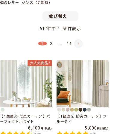
俺のレザー
メンズ（男部屋）
並び替え
517
件中
1
-
50
件表示
1
2
…
11
【1級遮光･防炎カーテン】パ
【1級遮光･防炎カーテン】フ
ーフェクトホワイト
ルーティ
6,100
5,890
税込
税込
22件
9件