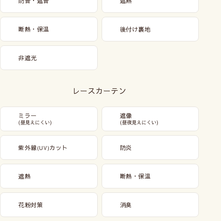
防音・遮音
遮熱
断熱・保温
後付け裏地
非遮光
レースカーテン
ミラー
遮像
(昼見えにくい)
(昼夜見えにくい)
紫外線
カット
防炎
(UV)
遮熱
断熱・保温
花粉対策
消臭