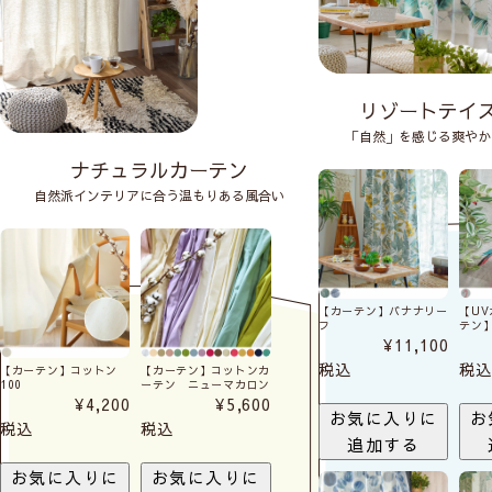
リゾートテイ
「自然」を感じる爽やか
ナチュラルカーテン
自然派インテリアに合う温もりある風合い
【カーテン】バナナリー
【U
フ
テン
¥
11,100
税込
税込
【カーテン】コットン
【カーテン】コットンカ
100
ーテン ニューマカロン
¥
4,200
¥
5,600
お気に入りに
お
税込
税込
追加する
お気に入りに
お気に入りに