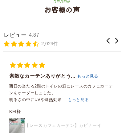
REVIEW
お客様の声
レビュー
4.87
2,024件
期待以上のカーテンでした
と見る
のカフェカーテ
部屋が狭いので、明るい色のカーテンを注文しまし
オーダーの仕方も親切丁寧で、サイズぴったりです
る
生...
もっと見る
ご購入者様
ビナーイ
【完全遮光カーテン】シンストライプ