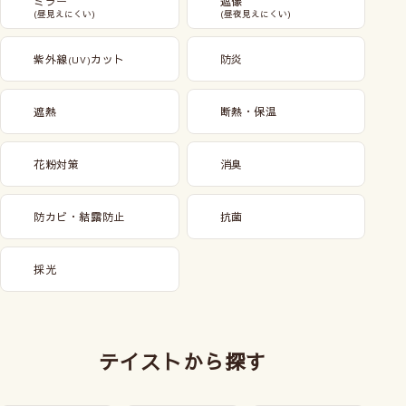
ミラー
遮像
(昼見えにくい)
(昼夜見えにくい)
紫外線
カット
防炎
(UV)
遮熱
断熱・保温
花粉対策
消臭
防カビ・結露防止
抗菌
採光
テイストから探す