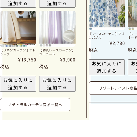
追加する
追加する
【レースカーテン】マリ
【レ
ンバブル
ネー
¥
2,780
税込
税込
【リネンカーテン】ナト
【防炎レースカーテン】
ゥーラ
ジェラート
¥
13,750
¥
3,900
お気に入りに
お
税込
税込
追加する
お気に入りに
お気に入りに
追加する
追加する
リゾートテイスト商
ナチュラルカーテン商品一覧へ