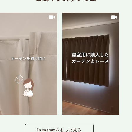
【完全遮光カーテン】ベリーバード
【遮熱レースカーテン】アルファ
【カーテン】麻100
【UVカットレースカーテン】ルミナス
9,160
6,950
10,500
6,950
(税込)
(税込)
(税込)
(税込)
Instagramをもっと見る