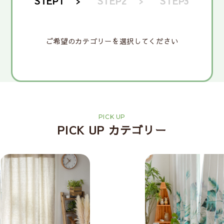
STEP1
STEP2
STEP3
【1級遮光・防炎カーテン】オールワン
【遮像･防炎レースカーテン】ミエーヌ
【レースカフェカーテン】レインボー
【タッセル】マグネットタッセル ド
【完全遮光カーテン】サンガード
【UVカットレースカーテン】レインボ
【既製カフェカーテン】トルコレース
【タッセル】ベリー
ご希望のカテゴリーを選択してください
4,170
プラス
3,500
ロップス
8,000
ー
（ケイティ、ジェーン、パーリッシ
1,210
(税込)
(税込)
(税込)
(税込)
2,550
1,560
2,340
ュ）
(税込)
(税込)
(税込)
3,190
(税込)
2
3
ドレープカーテン一覧を見る
レースカーテン一覧を見る
カフェカーテン一覧を見る
雑貨一覧を見る
PICK UP
PICK UP カテゴリー
前に戻る
前に戻る
この条件で検索する