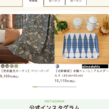
全商品
カーテン
カーテン
【遮光カーテン】ジジのお庭｜魔女の
【レースカーテン】ねこバスにのって
【遮光カーテン】グーチョキパン｜魔
【即日出荷】【遮像･防炎レースカーテ
宅急便｜ジブリ
｜となりのトトロ｜ジブリ
女の宅急便｜ジブリ
ン】ミエーヌプラス
10,450
7,700
10,450
3,100
(税込)
(税込)
(税込)
(税込)
【完全遮光カーテン】ベリーバード
【北欧雑貨】木製トレーL｜アルメダー
9,160
ルス（43cm×33cm）
(税込)
10,110
(税込)
INSTAGRAM
公式インスタグラム