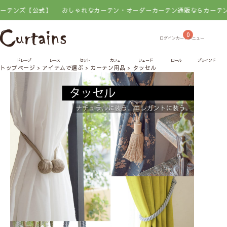
公式】
おしゃれなカーテン・オーダーカーテン通販ならカーテンズ【公式】
0
ドレープ
レース
セット
カフェ
シェード
ロール
ブラインド
トップページ
アイテムで選ぶ
カーテン用品
タッセル