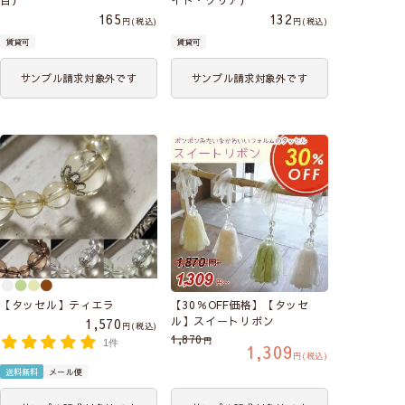
目）
イト・クリア）
165
132
税込
税込
賃貸可
賃貸可
サンプル請求対象外です
サンプル請求対象外です
【タッセル】ティエラ
【30％OFF価格】【タッセ
ル】スイートリボン
1,570
税込
1,870
1件
1,309
税込
送料無料
メール便