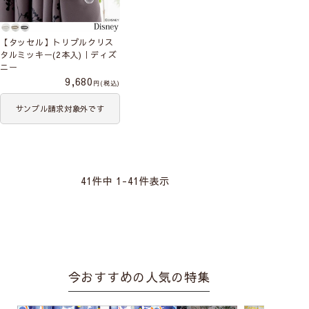
【タッセル】トリプルクリス
タルミッキー(2本入)｜ディズ
ニー
9,680
税込
サンプル請求対象外です
41
件中
1
-
41
件表示
今おすすめの人気の特集