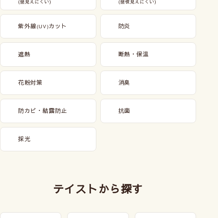
(昼見えにくい)
(昼夜見えにくい)
紫外線
カット
防炎
(UV)
遮熱
断熱・保温
花粉対策
消臭
防カビ・結露防止
抗菌
採光
テイストから探す