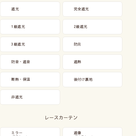
遮光
完全遮光
1級遮光
2級遮光
3級遮光
防炎
防音・遮音
遮熱
断熱・保温
後付け裏地
非遮光
レースカーテン
ミラー
遮像