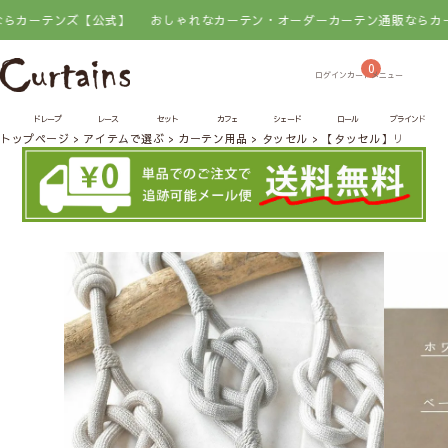
テンズ【公式】
おしゃれなカーテン・オーダーカーテン通販ならカーテンズ
0
ドレープ
レース
セット
カフェ
シェード
ロール
ブラインド
トップページ
アイテムで選ぶ
カーテン用品
タッセル
【タッセル】リンク