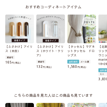
おすすめコーディネートアイテム
【ふさかけ】アイリ
【ふさかけ】アイリ
【タッセル】マグネ
【北
ス（木目）
ス（ホワイト・クリ
ットタッセル ドロ
リッ
ア）
ップス
ウニ
賃貸可
mari
165
賃貸可
送料無料
メール便
税込
18×2
132
1,560
税込
税込
送料無
ミニ
3,83
こちらの商品を見た人はこの商品も見ています