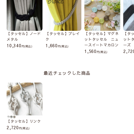
【タッセル】ノード
【タッセル】ブレイ
【タッセル】マグネ
【タ
メタル
ク
ットタッセル ニュ
ット
10,340
1,660
ースイートマカロン
ーズ
(税込)
(税込)
1,560
2,72
(税込)
最近チェックした商品
【タッセル】リンク
2,720
(税込)