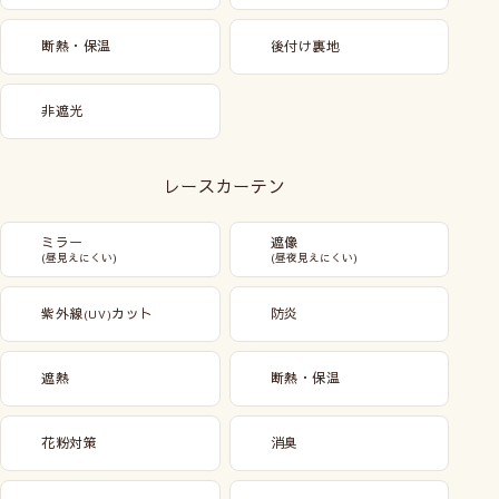
断熱・保温
後付け裏地
非遮光
レースカーテン
ミラー
遮像
(昼見えにくい)
(昼夜見えにくい)
紫外線
カット
防炎
(UV)
遮熱
断熱・保温
花粉対策
消臭