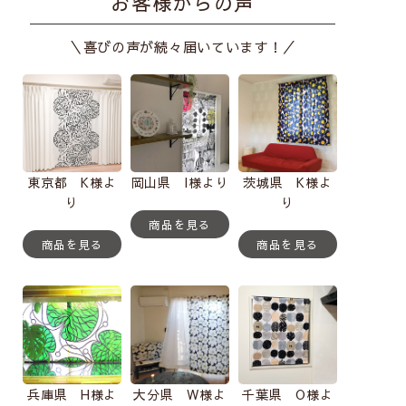
お客様からの声
＼喜びの声が続々届いています！／
東京都 K様よ
岡山県 I様より
茨城県 K様よ
り
り
商品を見る
商品を見る
商品を見る
兵庫県 H様よ
大分県 W様よ
千葉県 O様よ