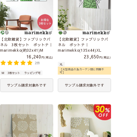
【北欧雑貨】ファブリックパ
【北欧雑貨】ファブリックパ
ネル 3枚セット ボットナ｜
ネル ボットナ｜
marimekko(約32x41)M
marimekko(135x44)XL
16,240
23,650
税込
税込
2件
XL
【大型商品の為カーテン類と同梱不
可】
M
3枚セット
ラッピング可
サンプル請求対象外です
サンプル請求対象外です