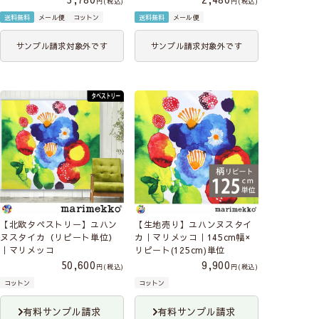
税込
税込
送料無料
メール便
コットン
送料無料
メール便
サンプル請求対象外です
サンプル請求対象外です
【北欧タペストリー】ユハン
【生地売り】ユハンヌスタイ
ヌスタイカ（リピート単位）
カ｜マリメッコ｜145cm幅×
｜マリメッコ
リピート(125cm)単位
50,600
9,900
税込
税込
コットン
コットン
有料サンプル請求
有料サンプル請求