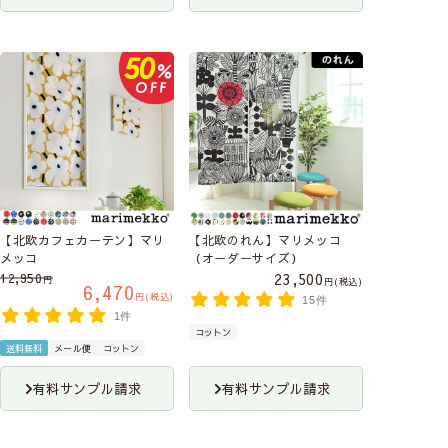
【北欧カフェカーテン】マリ
【北欧のれん】マリメッコ
メッコ
（オーダーサイズ）
23,500
12,950
税込
6,470
税込
15件
1件
コットン
送料無料
メール便
コットン
有料サンプル請求
有料サンプル請求