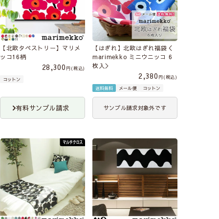
【北欧タペストリー】マリメ
【はぎれ】北欧はぎれ福袋＜
ッコ16柄
marimekko ミニウニッコ 6
枚入＞
28,300
税込
2,380
税込
コットン
送料無料
メール便
コットン
有料サンプル請求
サンプル請求対象外です