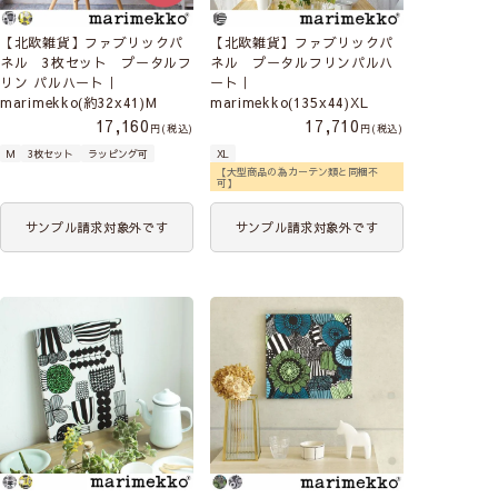
【北欧雑貨】ファブリックパ
【北欧雑貨】ファブリックパ
ネル 3枚セット プータルフ
ネル プータルフリンパルハ
リン パルハート｜
ート｜
marimekko(約32x41)M
marimekko(135x44)XL
17,160
17,710
税込
税込
M
3枚セット
ラッピング可
XL
【大型商品の為カーテン類と同梱不
可】
サンプル請求対象外です
サンプル請求対象外です