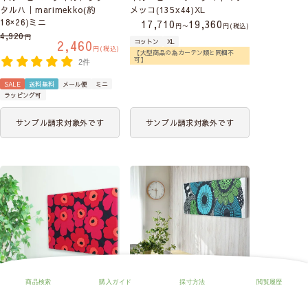
タルハ｜marimekko(約
メッコ(135x44)XL
18×26)ミニ
17,710
19,360
〜
税込
4,920
2,460
コットン
XL
税込
【大型商品の為カーテン類と同梱不
可】
2件
SALE
送料無料
メール便
ミニ
ラッピング可
サンプル請求対象外です
サンプル請求対象外です
【北欧雑貨】ファブリックパ
【北欧雑貨】ファブリックパ
ネル ピエニウニッコ｜マリ
ネル シイルトラプータルハ