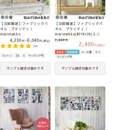
【北欧雑貨】ファブリックパ
【北欧雑貨】ファブリックパ
ネル プケッティ｜
ネル プケッティ｜
marimekko
marimekko(約18×26)ミニ
4,230
6,040
3,440
〜
税込
2,400
税込
3件
SALE
送料無料
メール便
ミニ
コットン
SS
S
ラッピング可
ラッピング可
サンプル請求対象外です
サンプル請求対象外です