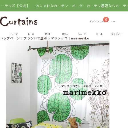
式】
おしゃれなカーテン・オーダーカーテン通販ならカーテンズ【公式】
0
ドレープ
レース
セット
カフェ
シェード
ロール
ブラインド
トップページ
ブランドで選ぶ
マリメッコ｜marimekko