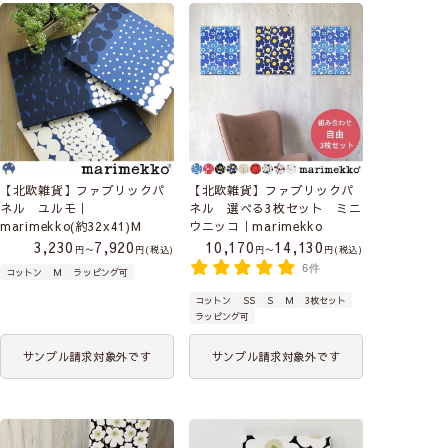
【北欧雑貨】ファブリックパ
【北欧雑貨】ファブリックパ
ネル ユルモ｜
ネル 選べる3枚セット ミニ
marimekko(約32x41)M
ウニッコ｜marimekko
3,230
7,920
10,170
14,130
〜
税込
〜
税込
6件
コットン
M
ラッピング可
コットン
SS
S
M
3枚セット
ラッピング可
サンプル請求対象外です
サンプル請求対象外です