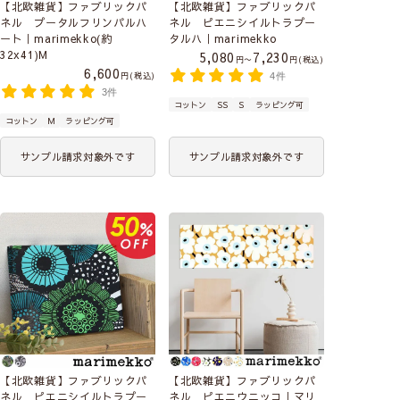
【北欧雑貨】ファブリックパ
【北欧雑貨】ファブリックパ
ネル プータルフリンパルハ
ネル ピエニシイルトラプー
ート｜marimekko(約
タルハ｜marimekko
32x41)M
5,080
7,230
〜
税込
6,600
税込
4件
3件
コットン
SS
S
ラッピング可
コットン
M
ラッピング可
サンプル請求対象外です
サンプル請求対象外です
【北欧雑貨】ファブリックパ
【北欧雑貨】ファブリックパ
ネル ピエニシイルトラプー
ネル ピエニウニッコ｜マリ