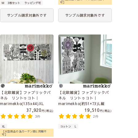
可】
M
3枚セット
ラッピング可
サンプル請求対象外です
サンプル請求対象外です
【北欧雑貨】ファブリックパ
【北欧雑貨】ファブリックパ
ネル リントゥコト｜
ネル リントゥコト｜
marimekko(135x44)XL
marimekko(約51×73)L縦
37,920
19,510
税込
税込
3件
2件
XL
コットン
L
【大型商品の為カーテン類と同梱不
可】