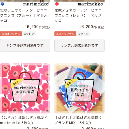
北欧デュオカーテン ピエニ
北欧デュオカーテン ピエニ
ウニッコ（ブルー）｜マリメ
ウニッコ（レッド）｜マリメ
ッコ
ッコ
16,200
16,200
税込
税込
当店オリジナル
コットン
当店オリジナル
コットン
サンプル請求対象外です
サンプル請求対象外です
【はぎれ】北欧はぎれ福袋＜
【はぎれ】北欧はぎれ福袋＜
marimekko 8枚入＞
ブランドMIX 8枚入＞
3,780
2,480