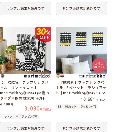
サンプル請求対象外です
サンプル請求対象外です
【北欧雑貨】ファブリックパ
【北欧雑貨】ファブリックパ
ネル リントゥコト｜
ネル 3枚セット ラシィマッ
marimekko(約32×41)M縦 B
ト｜marimekko(約24x33)SS
タイプ※期間限定30％OFF
10,681
税込
4,400
3,080
SS
3枚セット
ラッピング可
税込
コットン
M
ラッピング可
サンプル請求対象外です
サンプル請求対象外です