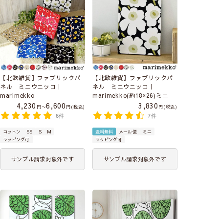
【北欧雑貨】ファブリックパ
【北欧雑貨】ファブリックパ
ネル ミニウニッコ｜
ネル ミニウニッコ｜
marimekko
marimekko(約18×26)ミニ
4,230
6,600
3,830
〜
税込
税込
6件
7件
コットン
SS
S
M
送料無料
メール便
ミニ
ラッピング可
ラッピング可
サンプル請求対象外です
サンプル請求対象外です