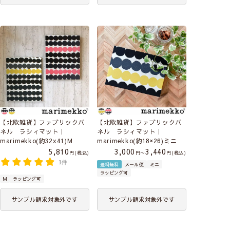
【北欧雑貨】ファブリックパ
【北欧雑貨】ファブリックパ
ネル ラシィマット｜
ネル ラシィマット｜
marimekko(約32x41)M
marimekko(約18×26)ミニ
5,810
3,000
3,440
税込
〜
税込
1件
送料無料
メール便
ミニ
ラッピング可
M
ラッピング可
サンプル請求対象外です
サンプル請求対象外です