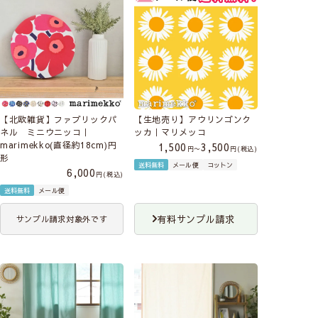
【北欧雑貨】ファブリックパ
【生地売り】アウリンゴンク
ネル ミニウニッコ｜
ッカ｜マリメッコ
marimekko(直径約18cm)円
1,500
3,500
〜
税込
形
送料無料
メール便
コットン
6,000
税込
送料無料
メール便
有料サンプル請求
サンプル請求対象外です