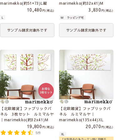
marimekko(約51×73)L縦
marimekko(約32x41)M
10,480
3,830
税込
税込
L
M
ラッピング可
サンプル請求対象外です
サンプル請求対象外です
【北欧雑貨】ファブリックパ
【北欧雑貨】ファブリックパ
ネル 3枚セット ルミマルヤ
ネル ルミマルヤ｜
｜marimekko(約32x41)M
marimekko(135x44)XL
19,800
20,070
税込
税込
5件
XL
【大型商品の為カーテン類と同梱不