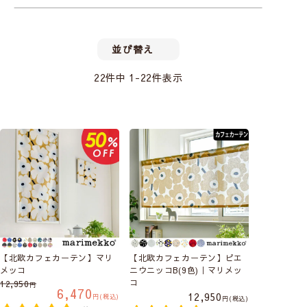
並び替え
22
件中
1
-
22
件表示
【北欧カフェカーテン】マリ
【北欧カフェカーテン】ピエ
メッコ
ニウニッコB(9色)｜マリメッ
コ
12,950
6,470
12,950
税込
税込