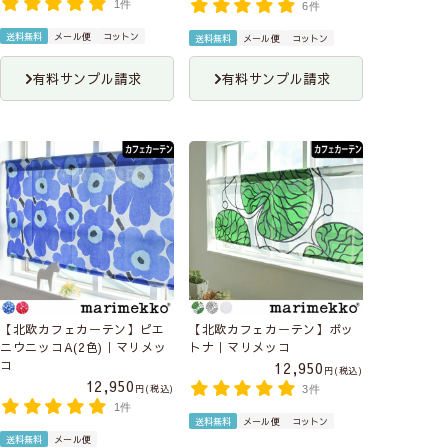
1件
6件
送料無料
メール便
コットン
送料無料
メール便
コットン
有料サンプル請求
有料サンプル請求
【北欧カフェカーテン】ピエ
【北欧カフェカーテン】ボッ
ニウニッコA(2色)｜マリメッ
トナ｜マリメッコ
コ
12,950
税込
12,950
税込
3件
1件
送料無料
メール便
コットン
送料無料
メール便