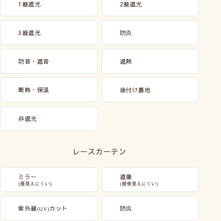
1級遮光
2級遮光
3級遮光
防炎
防音・遮音
遮熱
断熱・保温
後付け裏地
非遮光
レースカーテン
ミラー
遮像
(昼見えにくい)
(昼夜見えにくい)
紫外線
カット
防炎
(UV)