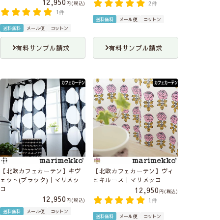
12,950
税込
2件
1件
送料無料
メール便
コットン
送料無料
メール便
コットン
有料サンプル請求
有料サンプル請求
【北欧カフェカーテン】キヴ
【北欧カフェカーテン】ヴィ
ェット(ブラック)｜マリメッ
ヒキルース｜マリメッコ
コ
12,950
税込
12,950
税込
1件
送料無料
メール便
コットン
送料無料
メール便
コットン