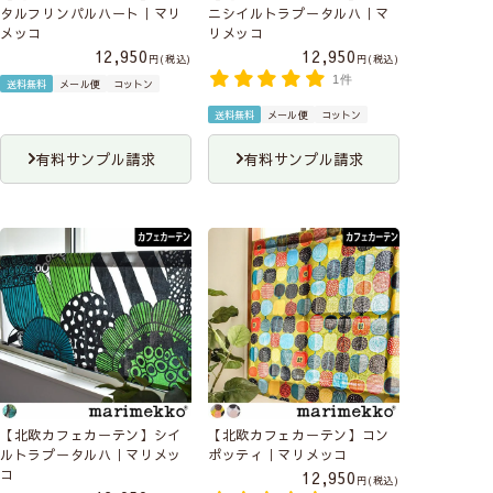
タルフリンパルハート｜マリ
ニシイルトラプータルハ｜マ
メッコ
リメッコ
12,950
12,950
税込
税込
1件
送料無料
メール便
コットン
送料無料
メール便
コットン
有料サンプル請求
有料サンプル請求
【北欧カフェカーテン】シイ
【北欧カフェカーテン】コン
ルトラプータルハ｜マリメッ
ポッティ｜マリメッコ
コ
12,950
税込