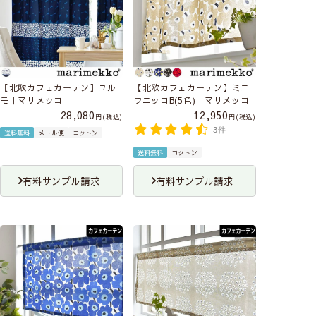
【北欧カフェカーテン】ユル
【北欧カフェカーテン】ミニ
モ｜マリメッコ
ウニッコB(5色)｜マリメッコ
28,080
12,950
税込
税込
3件
送料無料
メール便
コットン
送料無料
コットン
有料サンプル請求
有料サンプル請求