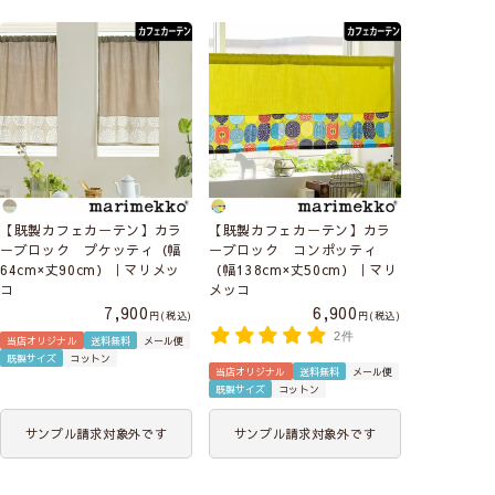
【既製カフェカーテン】カラ
【既製カフェカーテン】カラ
ーブロック プケッティ（幅
ーブロック コンポッティ
64cm×丈90cm）｜マリメッ
（幅138cm×丈50cm）｜マリ
コ
メッコ
7,900
6,900
税込
税込
2件
当店オリジナル
送料無料
メール便
既製サイズ
コットン
当店オリジナル
送料無料
メール便
既製サイズ
コットン
サンプル請求対象外です
サンプル請求対象外です