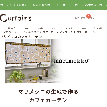
ンズ【公式】
おしゃれなカーテン・オーダーカーテン通販ならカーテンズ【
0
ドレープ
レース
セット
カフェ
シェード
ロール
ブラインド
トップページ
アイテムで選ぶ
カフェカーテン
ブランドカフェカーテン
マリ
マリメッコカフェカーテン
マリメッコの生地で作る
カフェカーテン