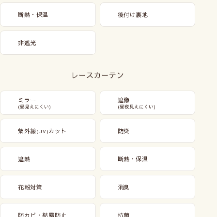
断熱・保温
後付け裏地
非遮光
レースカーテン
ミラー
遮像
(昼見えにくい)
(昼夜見えにくい)
紫外線
カット
防炎
(UV)
遮熱
断熱・保温
花粉対策
消臭
防カビ・結露防止
抗菌