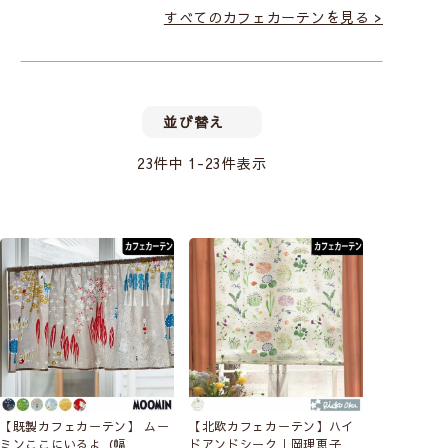
すべてのカフェカーテンを見る >
並び替え
23
件中
1
-
23
件表示
【既製カフェカーテン】 ムー
【北欧カフェカーテン】ハイ
ミンここにいるよ（幅
ドアンドシーク｜岡理恵子