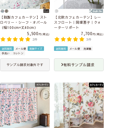
【既製カフェカーテン】スト
【北欧カフェカーテン】レー
ロベリー・シーフ・オパール
スフロート｜岡理恵子｜クォ
（幅100cm×丈40cm）
ーターリポート
5,500
7,700
税込
税込
2件
3件
送料無料
メール便
既製サイズ
送料無料
メール便
洗濯機
手洗い
コットン
有料サンプル請求
サンプル請求対象外です