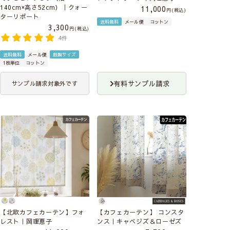
140cm×高さ52cm）｜クォー
11,000
税込
ターリポート
送料無料
メール便
コットン
3,300
税込
4件
送料無料
メール便
既製サイズ
1枚単位
コットン
有料サンプル請求
サンプル請求対象外です
【北欧カフェカーテン】フォ
【カフェカーテン】 コンスタ
レスト｜岡理恵子
ンス｜キャベジズ＆ローゼズ