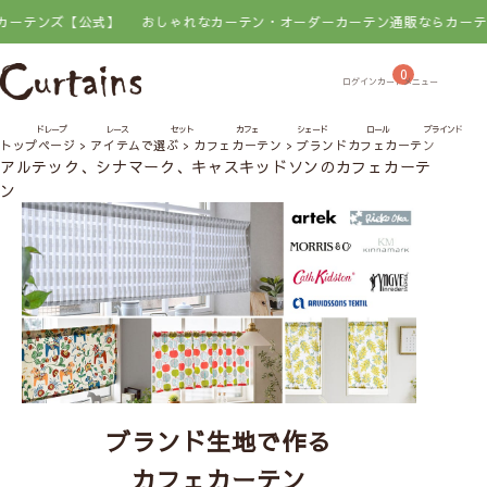
ズ【公式】
おしゃれなカーテン・オーダーカーテン通販ならカーテンズ【公
0
ドレープ
レース
セット
カフェ
シェード
ロール
ブラインド
トップページ
アイテムで選ぶ
カフェカーテン
ブランドカフェカーテン
その
アルテック、シナマーク、キャスキッドソンのカフェカーテ
ン
ブランド生地で作る
カフェカーテン