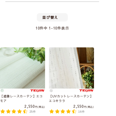
外から家の中に入るときは、衣服を手で払
並び替え
う
軽く手で払っただけでも、
タオルは 46％、T
10
件中
1
-
10
件表示
出典：花王株式会社 生活者研究センター「花粉に関する生活者実態
シャツは 65％、布団は 57％の花粉を落とす
こ
とその対策の検証」
花粉キャッチレースカーテンは、生地にべた
とができます。しかし手で払うと花粉が手につ
1日に室内に入る花粉量は、1日あたり約
日本花粉学会会誌 . 2020; 65(2): 55-66. より改変
つかない
特殊粘着加工
を施されていること
いてしまうため、コロコロを使うと手を汚さず
2,000万個に相当するといわれています。そ
スギ～カナムグラは関東地方、シラカンバは北海道の飛
で、花粉だけでなく空気中のホコリもからめ
に花粉を撮ることが出来ます。余裕があればハ
ンディクリーナーで花粉を吸い取るのも〇。
のうち、6割が換気による窓からの侵入が原
散情報です。
とるように吸着してくれます。
因です。花粉を20～40個吸うと症状が出る
花粉が付着しにくい服装
洗濯機でじゃ
といわれているの で、室内での花粉対策は
外出時の服装は花粉が付着しにくいものを選
ぶじゃぶ洗え
び、マスク、メガネなどで花粉を防ぎ、帰宅時
必須といえます。花粉が入るから窓を締め切
る
ので、花粉
には花粉を払うなどして家の中に花粉を持ちこ
ったままにしようとしても、 お部屋をずっ
まないようにしましょう。
【遮像レースカーテン】エコ
【UVカットレースカーテン】
やほこりなど
モア
エコキララ
と換気しないわけにもいきません。
花粉が付着しにくい素材は綿や
ナイロン・ポリ
2,550
2,550
がついた定期
税込
税込
エステル
などの化学繊維です。反対に花粉が付
環境省の「花粉症環境保健マニュアル
25件
16件
的にお洗濯す
き やすい素材は「ウール」なので、なるべく