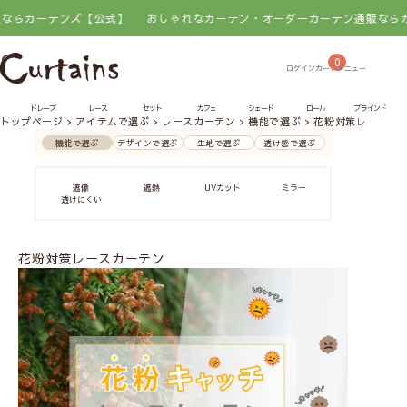
ーテンズ【公式】
おしゃれなカーテン・オーダーカーテン通販ならカーテ
0
ドレープ
レース
セット
カフェ
シェード
ロール
ブラインド
トップページ
アイテムで選ぶ
レースカーテン
機能で選ぶ
花粉対策レースカ
機能で選ぶ
デザインで選ぶ
生地で選ぶ
透け感で選ぶ
遮像
遮熱
UVカット
ミラー
採光
透けにくい
花粉対策レースカーテン