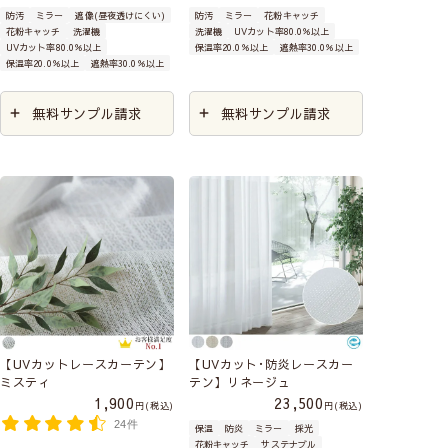
2022」によると、
換気の際にレースカーテ
防汚
ミラー
遮像(昼夜透けにくい)
防汚
ミラー
花粉キャッチ
控えた方が良いです。
ることがで
花粉キャッチ
洗濯機
洗濯機
UVカット率80.0％以上
ンを閉めている だけで、窓から室内へ入る
さらに静電気が起きにくい生地の組み合わせ
UVカット率80.0％以上
保温率20.0％以上
遮熱率30.0％以上
き、レースカ
保温率20.0％以上
遮熱率30.0％以上
（「
綿 × ポリエステル
」）を意識すると、なお
花粉を
約4分の1
に減らすことができます！
ーテンを清潔
花粉が付きにくくなります。最近は静電気防止
さらに花粉を家に入れたくないという方に
無料サンプル請求
無料サンプル請求
スプレーもあるので、スプレーの活用もおすす
に保てます。
は、
花粉キャッチレースカーテン
がおすすめ
めです。
お洗濯をして
です！
深夜～朝10時の時間帯に換気する
も効果は持続
換気をするのに適している時間帯は、花粉の飛
するので、繰
散が
比較的落ち着いている
深夜～朝10時
の時間
り返しお使え
です。
花粉が飛散する時間帯は、一日のなかで2回あ
いただけま
ります。早朝にスギ林から放出された花粉が、
す。
数時間かけて都心部に流れ込んでくる「午前10
【UVカットレースカーテン】
【UVカット･防炎レースカー
時頃からお昼すぎ」と、帰宅ラッシュによる人
洗濯機でじゃぶじゃぶ洗える
ので、花粉やほ
ミスティ
テン】リネージュ
の移動にともない花粉が舞い上がる「夕方」の
1,900
23,500
税込
税込
こりなどがついた定期的にお洗濯することが
時間帯です。
24件
保温
防炎
ミラー
採光
でき、レースカーテンを清潔に保てます。お
花粉キャッチ
サステナブル