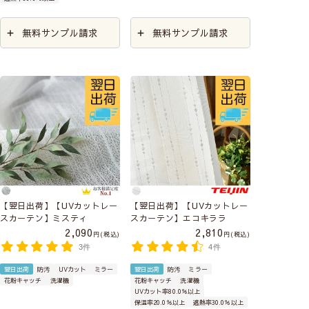
無料サンプル請求
無料サンプル請求
【翌日出荷】【UVカットレー
【翌日出荷】【UVカットレー
スカーテン】ミスティ
スカーテン】エコキララ
2,090
2,810
税込
税込
3件
4件
翌日出荷
防汚
UVカット
ミラー
翌日出荷
防汚
ミラー
花粉キャッチ
洗濯機
花粉キャッチ
洗濯機
UVカット率80.0％以上
保温率20.0％以上
遮熱率30.0％以上