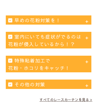
早めの花粉対策を！
花粉対策準備は2月からがベスト
室内にいても症状がでるのは
花粉が侵入しているから！？
地方によって差はありますが、1年中様々な
植物の花粉が飛散しています。 日本に多い
レースカーテンを閉めて換気するだけ
特殊粘着加工で
スギ・ヒノキ花粉は早くて2月頃に飛びはじ
で花粉が4分の1減少！
花粉・ホコリをキャッチ！
め、春に飛散ピークを迎えます。 花粉対策
をする時期としてはピーク前の2月からがベ
花粉・ホコリがついたカーテンを定期
その他の対策
ストです。
的に洗って清潔に
花粉カレンダー
より快適に過ごすために、カーテン以
すべてのレースカーテンを見る >
外の対策も！