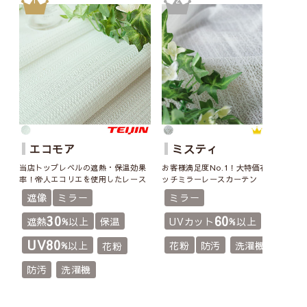
エコモア
ミスティ
当店トップレベルの遮熱・保温効果
お客様満足度No.1！大特価花粉キャ
率！帝人エコリエを使用したレース
ッチミラーレースカーテン
遮像
ミラー
ミラー
30
60
遮熱
%以上
保温
UVカット
%以上
UV80
%以上
花粉
防汚
洗濯機
花粉
防汚
洗濯機