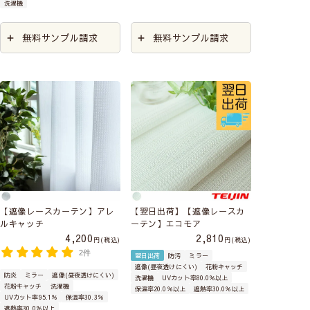
洗濯機
無料サンプル請求
無料サンプル請求
【遮像レースカーテン】アレ
【翌日出荷】【遮像レースカ
ルキャッチ
ーテン】エコモア
4,200
2,810
税込
税込
2件
翌日出荷
防汚
ミラー
遮像(昼夜透けにくい)
花粉キャッチ
防炎
ミラー
遮像(昼夜透けにくい)
洗濯機
UVカット率80.0％以上
花粉キャッチ
洗濯機
保温率20.0％以上
遮熱率30.0％以上
UVカット率95.1％
保温率30.3％
遮熱率30.0％以上