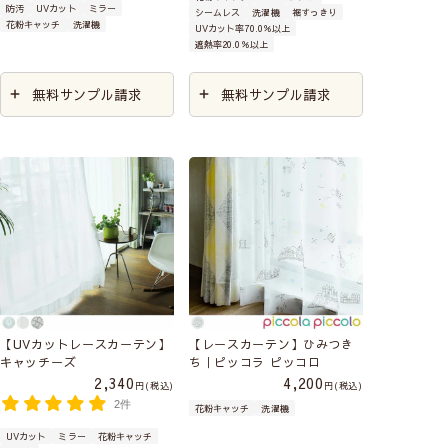
空気清浄機は窓に吸い込み口を向ける
防汚
UVカット
ミラー
シームレス
洗濯機
裾すっきり
花粉キャッチ
洗濯機
洗濯をしても効果は持続するので、繰り返し
UVカット率70.0％以上
空気が入ってくる窓の正面の隅に空気清浄機を
遮熱率20.0％以上
お使えいただけます。
置くと、花粉が最も拡散され、多量の花粉を吸
い込みます。
窓に吸い込み口を向けて配置すれ
無料サンプル請求
無料サンプル請求
ば、排気（きれいな空気）で室内に花粉が拡散
せずに空気を綺麗にしてくれます。
規則正しい生活をし、免疫力低下を防ぐ
これまで生活面での対策を挙げましたが、体の
免疫力をあげるなど身体面での対策をとること
も 重要です。免疫力の低下で花粉症がひどく
なることはありませんが、花粉症になっていな
い方は花粉症になりやすくなり、また
風邪や副
鼻腔炎、咽頭炎などの合併症
を引き起こし重症
【UVカットレースカーテン】
【レースカーテン】ひみつき
化するというリスクがあります。
十分な睡眠や
キャッチーズ
ち｜ピッコラ ピッコロ
2,340
4,200
運動習慣、栄養バランスのとれた食事、飲酒・
税込
税込
2件
喫煙を控えるなど
規則正しい生活習慣を身につ
花粉キャッチ
洗濯機
けるで正常な免疫機能を保ちましょう。
UVカット
ミラー
花粉キャッチ