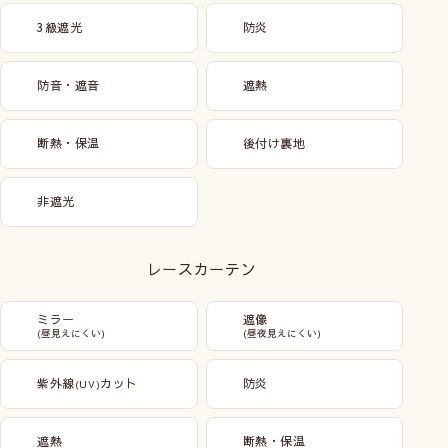
3級遮光
防炎
防音・遮音
遮熱
断熱・保温
後付け裏地
非遮光
レースカーテン
ミラー
遮像
(昼見えにくい)
(昼夜見えにくい)
紫外線
カット
防炎
(UV)
遮熱
断熱・保温