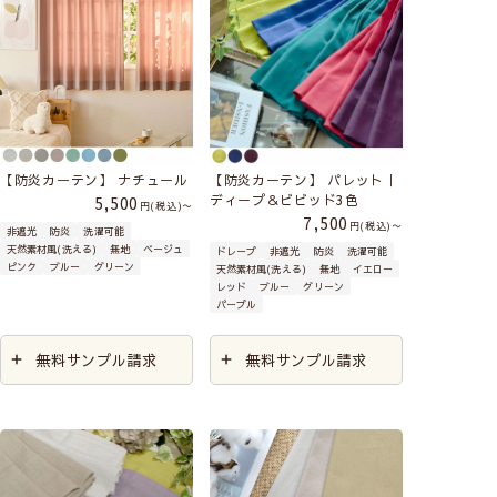
【防炎カーテン】 ナチュール
【防炎カーテン】 パレット｜
ディープ＆ビビッド3色
5,500
税込
〜
7,500
税込
〜
非遮光
防炎
洗濯可能
天然素材風(洗える)
無地
ベージュ
ドレープ
非遮光
防炎
洗濯可能
ピンク
ブルー
グリーン
天然素材風(洗える)
無地
イエロー
レッド
ブルー
グリーン
パープル
無料サンプル請求
無料サンプル請求