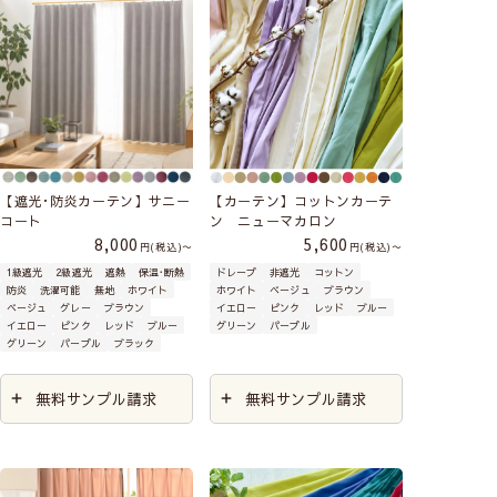
【遮光･防炎カーテン】サニー
【カーテン】コットンカーテ
コート
ン ニューマカロン
8,000
5,600
税込
〜
税込
〜
1級遮光
2級遮光
遮熱
保温･断熱
ドレープ
非遮光
コットン
防炎
洗濯可能
無地
ホワイト
ホワイト
ベージュ
ブラウン
ベージュ
グレー
ブラウン
イエロー
ピンク
レッド
ブルー
イエロー
ピンク
レッド
ブルー
グリーン
パープル
グリーン
パープル
ブラック
無料サンプル請求
無料サンプル請求