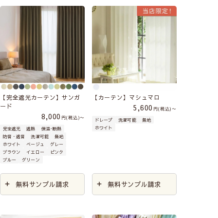
【完全遮光カーテン】サンガ
【カーテン】マシュマロ
ード
5,600
税込
〜
8,000
税込
〜
ドレープ
洗濯可能
無地
ホワイト
完全遮光
遮熱
保温･断熱
防音・遮音
洗濯可能
無地
ホワイト
ベージュ
グレー
ブラウン
イエロー
ピンク
ブルー
グリーン
無料サンプル請求
無料サンプル請求