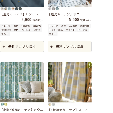
【遮光カーテン】ロケット
【遮光カーテン】サコ
5,900
5,900
税込
〜
税込
〜
ドレープ
遮光
1級遮光
2級遮光
ドレープ
遮光
2級遮光
洗濯可能
洗濯可能
星柄
ベージュ
ピンク
ドット・水玉
ホワイト
ベージュ
ブルー
ブルー
無料サンプル請求
無料サンプル請求
【北欧･遮光カーテン】カウニ
【1級遮光カーテン】スモア