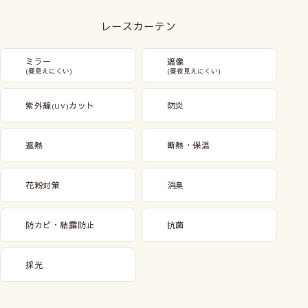
レースカーテン
ミラー
遮像
(昼見えにくい)
(昼夜見えにくい)
紫外線
カット
防炎
(UV)
遮熱
断熱・保温
花粉対策
消臭
防カビ・結露防止
抗菌
採光