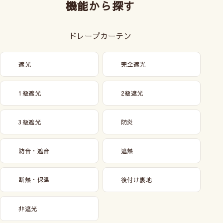
機能から探す
ドレープカーテン
遮光
完全遮光
1級遮光
2級遮光
3級遮光
防炎
防音・遮音
遮熱
断熱・保温
後付け裏地
非遮光