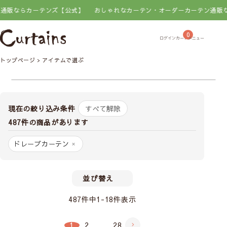
らカーテンズ【公式】
おしゃれなカーテン・オーダーカーテン通販ならカ
0
トップページ
アイテムで選ぶ
現在の絞り込み条件
すべて解除
487件の商品があります
ドレープカーテン
×
並び替え
487
件中
1
-
18
件表示
1
2
…
28