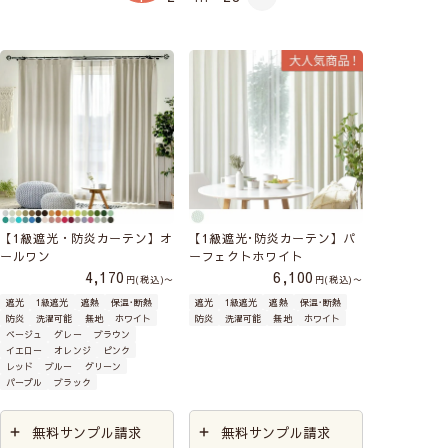
【1級遮光・防炎カーテン】オ
【1級遮光･防炎カーテン】パ
ールワン
ーフェクトホワイト
4,170
6,100
税込
〜
税込
〜
遮光
1級遮光
遮熱
保温･断熱
遮光
1級遮光
遮熱
保温･断熱
防炎
洗濯可能
無地
ホワイト
防炎
洗濯可能
無地
ホワイト
ベージュ
グレー
ブラウン
イエロー
オレンジ
ピンク
レッド
ブルー
グリーン
パープル
ブラック
無料サンプル請求
無料サンプル請求