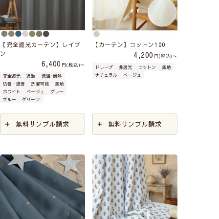
【完全遮光カーテン】レイヴ
【カーテン】コットン100
ン
4,200
税込
〜
6,400
税込
〜
ドレープ
非遮光
コットン
無地
ナチュラル
ベージュ
完全遮光
遮熱
保温･断熱
防音・遮音
洗濯可能
無地
ホワイト
ベージュ
グレー
ブルー
グリーン
無料サンプル請求
無料サンプル請求