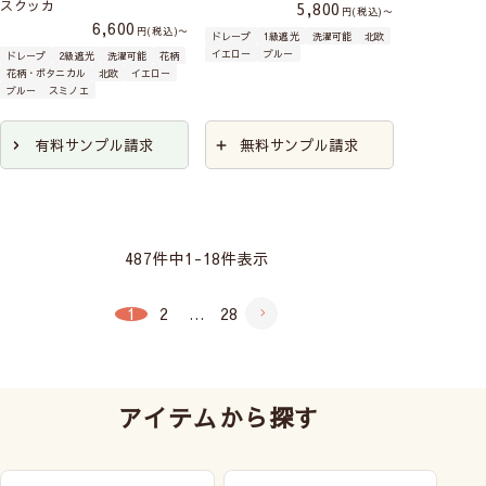
スクッカ
5,800
税込
〜
6,600
税込
〜
ドレープ
1級遮光
洗濯可能
北欧
イエロー
ブルー
ドレープ
2級遮光
洗濯可能
花柄
花柄・ボタニカル
北欧
イエロー
ブルー
スミノエ
有料サンプル請求
無料サンプル請求
487
件中
1
-
18
件表示
1
2
…
28
アイテムから探す