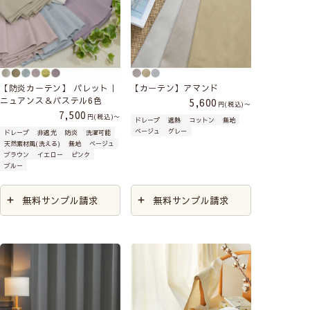
【防炎カーテン】 パレット｜
【カーテン】アマンド
ニュアンス＆パステル6色
5,600
税込
〜
7,500
税込
〜
ドレープ
遮熱
コットン
無地
ベージュ
グレー
ドレープ
非遮光
防炎
洗濯可能
天然素材風(洗える)
無地
ベージュ
ブラウン
イエロー
ピンク
ブルー
無料サンプル請求
無料サンプル請求