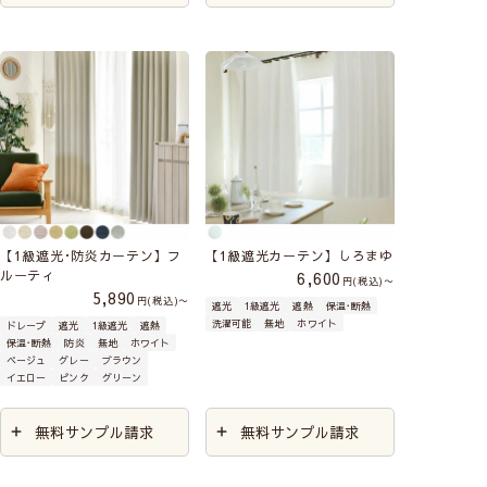
【1級遮光･防炎カーテン】フ
【1級遮光カーテン】しろまゆ
ルーティ
6,600
税込
〜
5,890
税込
〜
遮光
1級遮光
遮熱
保温･断熱
洗濯可能
無地
ホワイト
ドレープ
遮光
1級遮光
遮熱
保温･断熱
防炎
無地
ホワイト
ベージュ
グレー
ブラウン
イエロー
ピンク
グリーン
無料サンプル請求
無料サンプル請求