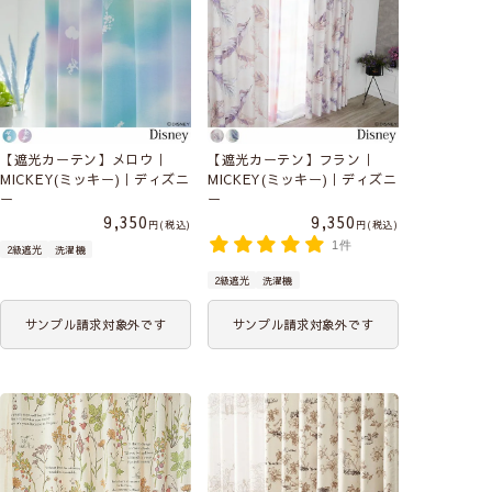
【遮光カーテン】メロウ｜
【遮光カーテン】フラン｜
MICKEY(ミッキー)｜ディズニ
MICKEY(ミッキー)｜ディズニ
ー
ー
9,350
9,350
税込
税込
1件
2級遮光
洗濯機
2級遮光
洗濯機
サンプル請求対象外です
サンプル請求対象外です