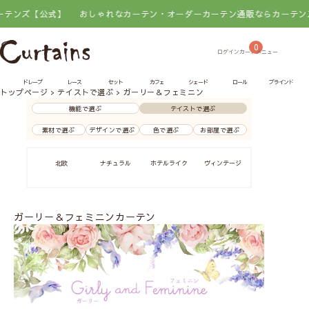
】
おしゃれなカーテン・オーダーカーテン通販ならカーテンズ【公式】
0
ドレープ
レース
セット
カフェ
シェード
ロール
ブラインド
トップページ
テイストで選ぶ
ガーリー＆フェミニン
機能で選ぶ
テイストで選ぶ
素材で選ぶ
デザインで選ぶ
色で選ぶ
お部屋で選ぶ
北欧
ナチュラル
ホテルライク
ヴィンテージ
アンティーク
ガーリー＆フェミニンカーテン