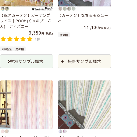
【遮光カーテン】ガーデンプ
【カーテン】なちゅらるはー
レイス｜POOH(くまのプーさ
と
ん)｜ディズニー
11,100
税込
9,350
税込
洗濯機
1件
2級遮光
洗濯機
有料サンプル請求
無料サンプル請求