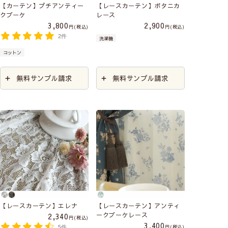
【カーテン】プチアンティー
【レースカーテン】ボタニカ
クブーケ
レース
3,800
2,900
税込
税込
2件
洗濯機
コットン
無料サンプル請求
無料サンプル請求
【レースカーテン】エレナ
【レースカーテン】アンティ
ークブーケレース
2,340
税込
3,400
税込
5件