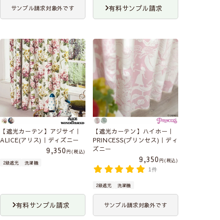
有料サンプル請求
サンプル請求対象外です
【遮光カーテン】アジサイ｜
【遮光カーテン】ハイホー｜
ALICE(アリス)｜ディズニー
PRINCESS(プリンセス)｜ディ
ズニー
9,350
税込
9,350
税込
2級遮光
洗濯機
1件
2級遮光
洗濯機
有料サンプル請求
サンプル請求対象外です