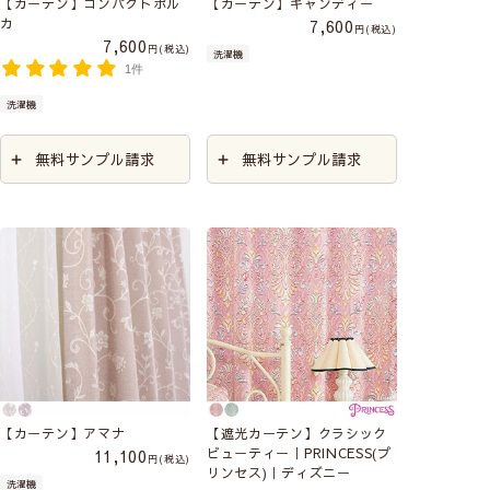
【カーテン】コンパクトポル
【カーテン】キャンディー
カ
7,600
税込
7,600
税込
洗濯機
1件
洗濯機
無料サンプル請求
無料サンプル請求
【カーテン】アマナ
【遮光カーテン】クラシック
ビューティー｜PRINCESS(プ
11,100
税込
リンセス)｜ディズニー
洗濯機