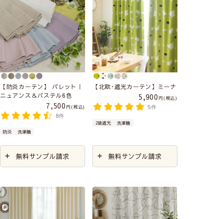
【防炎カーテン】 パレット｜
【北欧･遮光カーテン】ミーナ
ニュアンス＆パステル6色
5,900
税込
7,500
税込
5件
8件
2級遮光
洗濯機
防炎
洗濯機
無料サンプル請求
無料サンプル請求