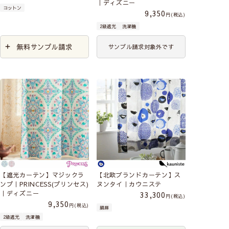
｜ディズニー
コットン
9,350
税込
2級遮光
洗濯機
無料サンプル請求
サンプル請求対象外です
【遮光カーテン】マジックラ
【北欧ブランドカーテン】ス
ンプ｜PRINCESS(プリンセス)
ヌンタイ｜カウニステ
｜ディズニー
33,300
税込
9,350
税込
綿麻
2級遮光
洗濯機