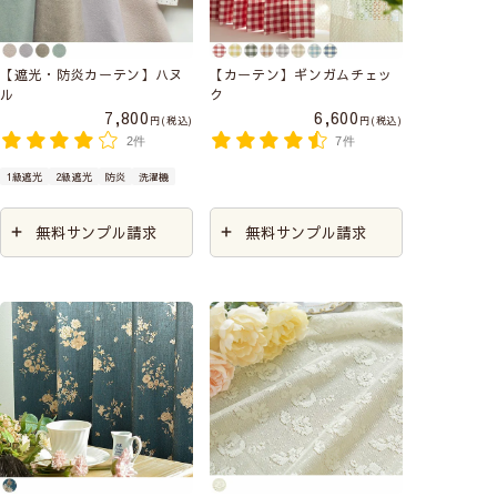
【遮光・防炎カーテン】ハヌ
【カーテン】ギンガムチェッ
ル
ク
7,800
6,600
税込
税込
2件
7件
1級遮光
2級遮光
防炎
洗濯機
無料サンプル請求
無料サンプル請求