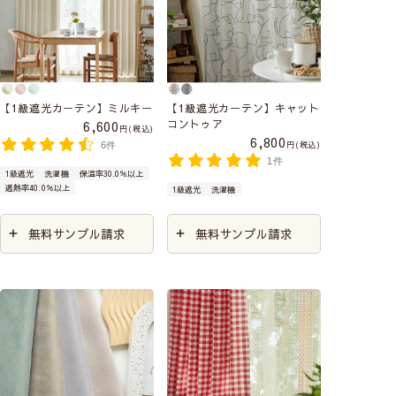
【1級遮光カーテン】ミルキー
【1級遮光カーテン】キャット
コントゥア
6,600
税込
6,800
税込
6件
1件
1級遮光
洗濯機
保温率30.0％以上
遮熱率40.0％以上
1級遮光
洗濯機
無料サンプル請求
無料サンプル請求