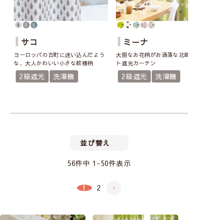
サコ
ミーナ
ヨーロッパの古町に迷い込んだよう
大胆なお花柄がお洒落な北欧テイス
な、大人かわいい小さな紋様柄
ト遮光カーテン
2級遮光
洗濯機
2級遮光
洗濯機
並び替え
56
件中
1
-
50
件表示
1
2