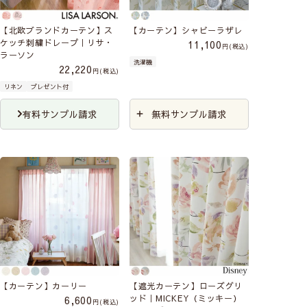
【北欧ブランドカーテン】ス
【カーテン】シャビーラザレ
ケッチ刺繍ドレープ｜リサ・
11,100
税込
ラーソン
洗濯機
22,220
税込
リネン
プレゼント付
有料サンプル請求
無料サンプル請求
【カーテン】カーリー
【遮光カーテン】ローズグリ
ッド｜MICKEY（ミッキー）
6,600
税込