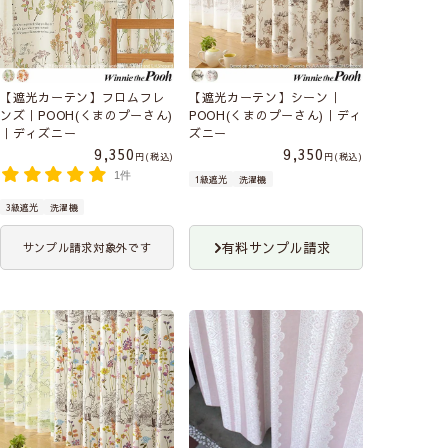
【遮光カーテン】フロムフレ
【遮光カーテン】シーン｜
ンズ｜POOH(くまのプーさん)
POOH(くまのプーさん)｜ディ
｜ディズニー
ズニー
9,350
9,350
税込
税込
1件
1級遮光
洗濯機
3級遮光
洗濯機
有料サンプル請求
サンプル請求対象外です