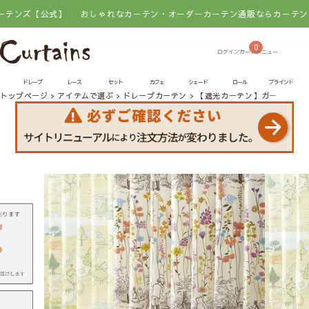
【公式】
おしゃれなカーテン・オーダーカーテン通販ならカーテンズ【公式
0
ドレープ
レース
セット
カフェ
シェード
ロール
ブラインド
トップページ
アイテムで選ぶ
ドレープカーテン
【遮光カーテン】ガーデンプレ