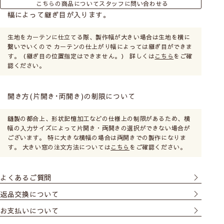
こちらの商品についてスタッフに問い合わせる
幅によって継ぎ目が入ります。
生地をカーテンに仕立てる際、製作幅が大きい場合は生地を横に
繋いでいくので カーテンの仕上がり幅によっては継ぎ目ができま
す。（継ぎ目の位置指定はできません。） 詳しくは
こちら
をご確
認ください。
開き方(片開き･両開き)の制限について
縫製の都合上、形状記憶加工などの仕様上の制限があるため、横
幅の入力サイズによって片開き・両開きの選択ができない場合が
ございます。 特に大きな横幅の場合は両開きでの製作になりま
す。 大きい窓の注文方法については
こちら
をご確認ください。
よくあるご質問
返品交換について
お支払いについて