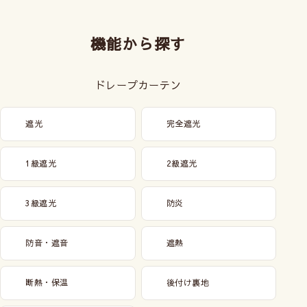
機能から探す
ドレープカーテン
遮光
完全遮光
1級遮光
2級遮光
3級遮光
防炎
防音・遮音
遮熱
断熱・保温
後付け裏地