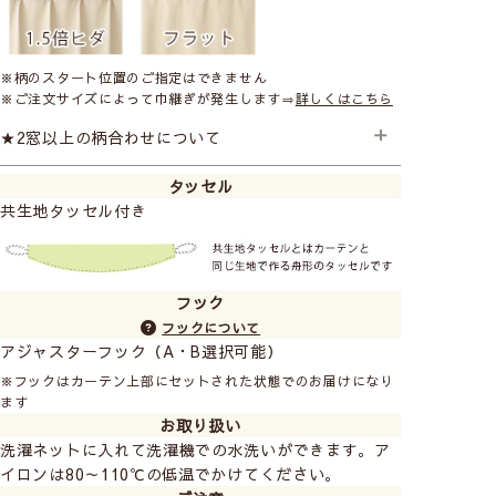
※柄のスタート位置のご指定はできません
※ご注文サイズによって巾継ぎが発生します⇒
詳しくはこちら
★2窓以上の柄合わせについて
タッセル
2窓以上のご注文で柄のスタート位置を合わせたい場合は
共生地タッセル付き
追加料金となります。ご注文の際に備考欄にご記入くだ
さい。 ご注文後金額を変更させていただきます。
2窓の柄合わせ +1,500円
3窓の柄合わせ +3,000円
フック
フックについて
アジャスターフック（A・B選択可能）
※フックはカーテン上部にセットされた状態でのお届けになり
ます
お取り扱い
洗濯ネットに入れて洗濯機での水洗いができます。ア
イロンは80～110℃の低温でかけてください。