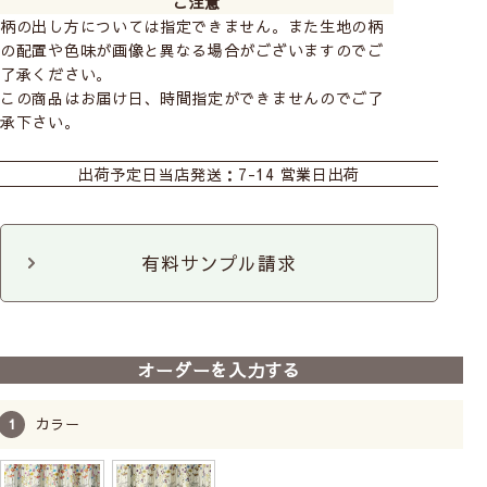
ご注意
柄の出し方については指定できません。また生地の柄
の配置や色味が画像と異なる場合がございますのでご
了承ください。
この商品はお届け日、時間指定ができませんのでご了
承下さい。
おすすめ商品
カーテン
既製カーテン
出荷予定日
当店発送：7-14 営業日出荷
有料サンプル請求
前
次
へ
へ
【既製カーテン(1枚入り)】
オーダーを入力する
ディズニー厚地｜19柄
既製サイズ
1枚単位
洗濯機
プレゼント付
カラー
7,260
8,360
〜
税込