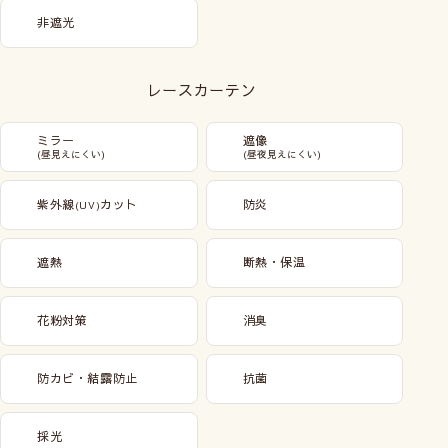
非遮光
レースカーテン
ミラー
遮像
(昼見えにくい)
(昼夜見えにくい)
紫外線
カット
防炎
(UV)
遮熱
断熱・保温
花粉対策
消臭
防カビ・結露防止
抗菌
採光