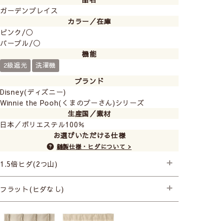
ガーデンプレイス
カラー／在庫
ピンク/◯
パープル/◯
機能
2級遮光
洗濯機
ブランド
Disney(ディズニー)
Winnie the Pooh(くまのプーさん)シリーズ
生産国／素材
日本／ポリエステル100％
お選びいただける仕様
縫製仕様・ヒダについて >
1.5倍ヒダ(2つ山)
├プレミアム縫製＋形状記憶
フラット(ヒダなし)
（ウェイトは入りません）
├プレミアム縫製