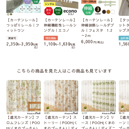
【カーテンレール】
【カーテンレール】
【カーテンレール】
【タ
つっぱりレール｜フ
伸縮機能性レールシ
伸縮装飾レールダブ
ット
ィットワン
ングル｜エコノ
ル｜フェスタ 1.2
ップ
～2ｍ
賃貸可
特別価格
送料無
6,000
税込
2,350
3,950
1,100
1,630
1,56
〜
税
〜
税
込
込
こちらの商品を見た人はこの商品も見ています
【遮光カーテン】フ
【遮光カーテン】ス
【遮光カーテン】リ
【遮
ロムフレンズ｜POO
トーリー｜POOH(く
ース｜POOH(くまの
ーン｜
H(くまのプーさん)
まのプーさん)｜ディ
プーさん)｜ディズニ
プー