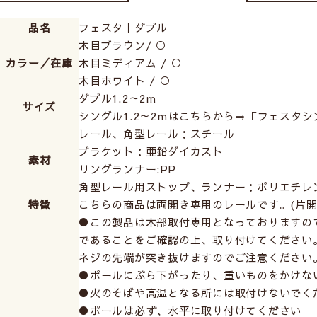
品名
フェスタ｜ダブル
木目ブラウン/ ○
カラー／在庫
木目ミディアム / ○
木目ホワイト / ○
ダブル1.2～2ｍ
サイズ
シングル1.2～2ｍはこちらから⇒
「フェスタシ
レール、角型レール：スチール
ブラケット：亜鉛ダイカスト
素材
リングランナー:PP
角型レール用ストップ、ランナー：ポリエチレ
特徴
こちらの商品は両開き専用のレールです。(片開
●この製品は木部取付専用となっておりますの
であることをご確認の上、取り付けてください。
ネジの先端が突き抜けますのでご注意ください
●ポールにぶら下がったり、重いものをかけな
●火のそばや高温となる所には取付けないでく
●ポールは必ず、水平に取り付けてください