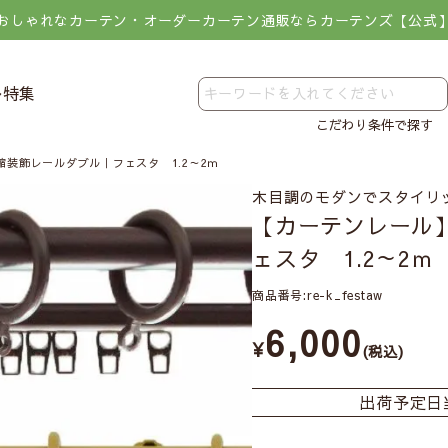
おしゃれなカーテン・オーダーカーテン通販ならカーテンズ【公式
レ特集
こだわり条件で探す
装飾レールダブル｜フェスタ 1.2～2ｍ
木目調のモダンでスタイリ
【カーテンレール
ェスタ 1.2～2ｍ
商品番号
re-k_festaw
6,000
¥
税込
出荷予定日