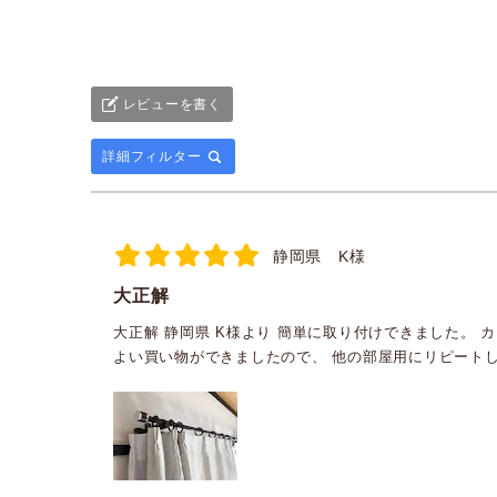
【カーテンレール】伸縮装
飾レールシングル｜フェス
タ 1.2～2ｍ
4,900
税込
レビューを書く
詳細フィルター
静岡県 K様
大正解
大正解 静岡県 K様より 簡単に取り付けできました。
よい買い物ができましたので、 他の部屋用にリピート