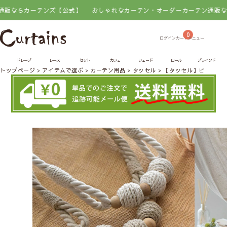
らカーテンズ【公式】
おしゃれなカーテン・オーダーカーテン通販ならカ
0
ドレープ
レース
セット
カフェ
シェード
ロール
ブラインド
トップページ
アイテムで選ぶ
カーテン用品
タッセル
【タッセル】ピコ