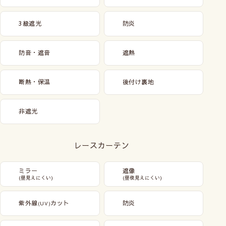
3級遮光
防炎
防音・遮音
遮熱
断熱・保温
後付け裏地
非遮光
レースカーテン
ミラー
遮像
(昼見えにくい)
(昼夜見えにくい)
紫外線
カット
防炎
(UV)