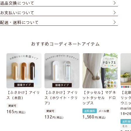
返品交換について
お支払いについて
配送・送料について
おすすめコーディネートアイテム
【ふさかけ】アイリ
【ふさかけ】アイリ
【タッセル】マグネ
【北
ス（木目）
ス（ホワイト・クリ
ットタッセル ドロ
リッ
ア）
ップス
ウニ
賃貸可
mari
165
賃貸可
送料無料
メール便
税込
18×2
132
1,560
税込
税込
送料無
ミニ