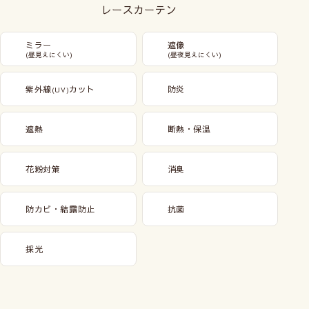
レースカーテン
ミラー
遮像
(昼見えにくい)
(昼夜見えにくい)
紫外線
カット
防炎
(UV)
遮熱
断熱・保温
花粉対策
消臭
防カビ・結露防止
抗菌
採光