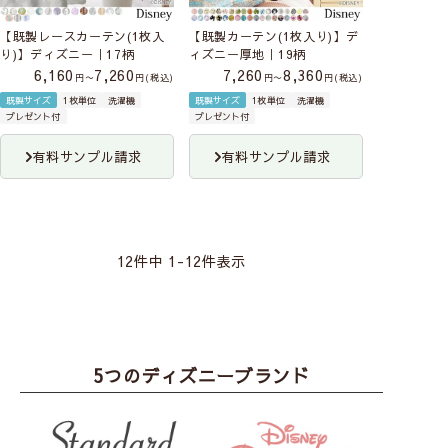
【既製レースカーテン(1枚入
【既製カーテン(1枚入り)】デ
り)】ディズニー｜17柄
ィズニー厚地｜19柄
6,160
7,260
7,260
8,360
〜
税込
〜
税込
既製サイズ
1枚単位
洗濯機
既製サイズ
1枚単位
洗濯機
プレゼント付
プレゼント付
有料サンプル請求
有料サンプル請求
12
件中
1
-
12
件表示
5つのディズニーブランド