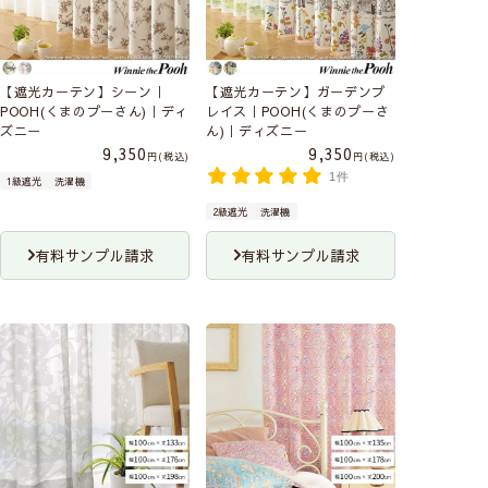
【遮光カーテン】シーン｜
【遮光カーテン】ガーデンプ
POOH(くまのプーさん)｜ディ
レイス｜POOH(くまのプーさ
ズニー
ん)｜ディズニー
9,350
9,350
税込
税込
1件
1級遮光
洗濯機
2級遮光
洗濯機
有料サンプル請求
有料サンプル請求