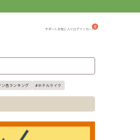
】
0
テン色ランキング
ホテルライク