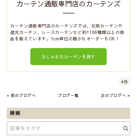
カーテン通販専門店のカーテンズ
b
e
n
o
t
a
カーテン通販専門店のカーテンズでは、北欧カーテンや
遮光カーテン、レースカーテンなど約1100種類以上の商
o
品を揃えています。1cm単位の細かなオーダーもOK！
k
おしゃれなカーテンを探す
色
« 前のブログへ
ブログ一覧
次のブログへ »
検索