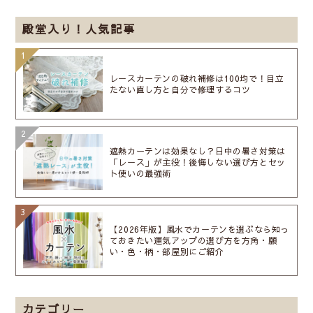
殿堂入り！人気記事
レースカーテンの破れ補修は100均で！目立
たない直し方と自分で修理するコツ
遮熱カーテンは効果なし？日中の暑さ対策は
「レース」が主役！後悔しない選び方とセッ
ト使いの最強術
【2026年版】風水でカーテンを選ぶなら知っ
ておきたい運気アップの選び方を方角・願
い・色・柄・部屋別にご紹介
カテゴリー