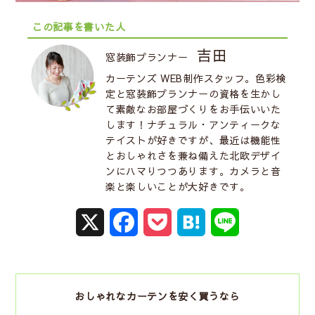
この記事を書いた人
吉田
窓装飾プランナー
カーテンズ WEB制作スタッフ。色彩検
定と窓装飾プランナーの資格を生かし
て素敵なお部屋づくりをお手伝いいた
します！ナチュラル・アンティークな
テイストが好きですが、最近は機能性
とおしゃれさを兼ね備えた北欧デザイ
ンにハマりつつあります。カメラと音
楽と楽しいことが大好きです。
X
F
P
H
L
a
o
a
i
c
c
t
n
おしゃれなカーテンを安く買うなら
e
k
e
e