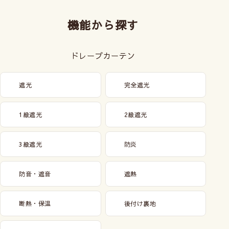
機能から探す
ドレープカーテン
遮光
完全遮光
1級遮光
2級遮光
3級遮光
防炎
防音・遮音
遮熱
断熱・保温
後付け裏地