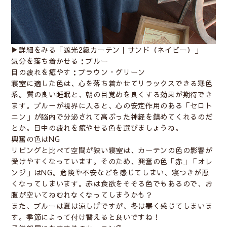
▶︎詳細をみる「
遮光2級カーテン｜サンド（ネイビー）
」
気分を落ち着かせる：ブルー
目の疲れを癒やす：ブラウン・グリーン
寝室に適した色は、心を落ち着かせてリラックスできる寒色
系。質の良い睡眠と、朝の目覚めを良くする効果が期待でき
ます。ブルーが視界に入ると、心の安定作用のある「セロト
ニン」が脳内で分泌されて高ぶった神経を鎮めてくれるのだ
とか。日中の疲れを癒やせる色を選びましょうね。
興奮の色はNG
リビングと比べて空間が狭い寝室は、カーテンの色の影響が
受けやすくなっています。そのため、興奮の色「赤」「オレ
ンジ」はNG。危険や不安などを感じてしまい、寝つきが悪
くなってしまいます。赤は食欲をそそる色でもあるので、お
腹が空いてねむれなくなってしまうかも？
また、ブルーは夏は涼しげですが、冬は寒く感じてしまいま
す。季節によって付け替えると良いですね！