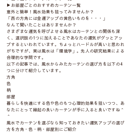
▶︎
お部屋ごとのおすすめカーテン一覧
意外と簡単！風水効果も狙ってみませんか？
「西の方角には金運アップの黄色いものを・・・」
なんて聞いたことはありませんか？
さまざまな運気を呼びよせる風水はカーテンとの関係も深
く、選択肢の1つに加えることであなたの運気がグッとアッ
プするといわれています。ちょっとハードルが高いと思われ
がちですが、実は風水は「環境学」。先人の研究結果による
合理的な学問です。
以下の記事では、風水からみたカーテンの選び方を以下の4
つに分けて紹介しています。
方角
色
柄
部屋
暮らしを快適にする色や色のもつ心理的効果を狙いつつ、あ
なたにとって縁起の良いカーテンが手に入ると良いですね＾
＾
風水でカーテンを選ぶなら知っておきたい運気アップの選び
方を方角・色・柄・部屋別にご紹介