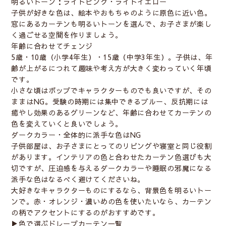
明るいトーン：ライトピンク・ライトイエロー
子供が好きな色は、絵本やおもちゃのように原色に近い色。
窓にあるカーテンも明るいトーンを選んで、お子さまが楽し
く過ごせる空間を作りましょう。
年齢に合わせてチェンジ
5歳・10歳（小学4年生）・15歳（中学3年生）。子供は、年
齢が上がるにつれて趣味や考え方が大きく変わっていく年頃
です。
小さな頃はポップでキャラクターものでも良いですが、その
ままはNG。受験の時期には集中できるブルー、反抗期には
癒やし効果のあるグリーンなど、年齢に合わせてカーテンの
色を変えていくと良いでしょう。
ダークカラー・全体的に派手な色はNG
子供部屋は、お子さまにとってのリビングや寝室と同じ役割
があります。インテリアの色と合わせたカーテン色選びも大
切ですが、圧迫感を与えるダークカラーや睡眠の邪魔になる
派手な色はなるべく避けてくださいね。
大好きなキャラクターものにするなら、背景色を明るいトー
ンで。赤・オレンジ・濃いめの色を使いたいなら、カーテン
の柄でアクセントにするのがおすすめです。
▶︎
色で選ぶドレープカーテン一覧