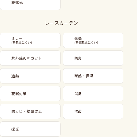
非遮光
レースカーテン
ミラー
遮像
(昼見えにくい)
(昼夜見えにくい)
紫外線
カット
防炎
(UV)
遮熱
断熱・保温
花粉対策
消臭
防カビ・結露防止
抗菌
採光