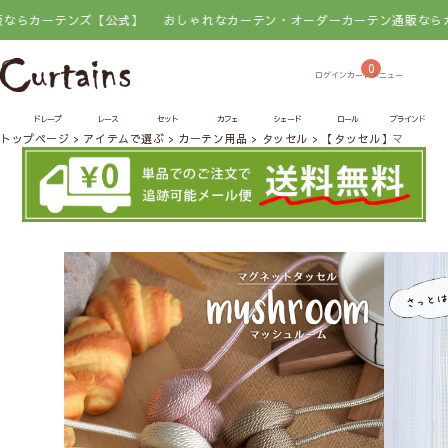
ーテンズ【公式】
おしゃれなカーテン・オーダーカーテン通販ならカーテン
0
ドレープ
レース
セット
カフェ
シェード
ロール
ブラインド
トップページ
アイテムで選ぶ
カーテン用品
タッセル
【タッセル】マグネッ