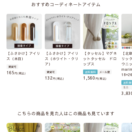
おすすめコーディネートアイテム
【ふさかけ】アイリ
【ふさかけ】アイリ
【タッセル】マグネ
【北
ス（木目）
ス（ホワイト・クリ
ットタッセル ドロ
リッ
ア）
ップス
ウニ
賃貸可
mari
165
賃貸可
送料無料
メール便
税込
18×2
132
1,560
税込
税込
送料無
ミニ
3,83
こちらの商品を見た人はこの商品も見ています