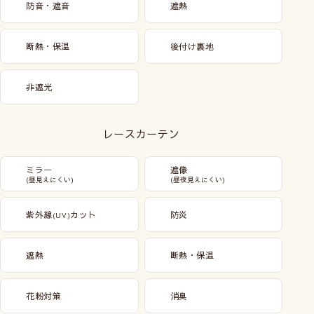
防音・遮音
遮熱
断熱・保温
後付け裏地
非遮光
レースカーテン
ミラー
遮像
(昼見えにくい)
(昼夜見えにくい)
紫外線
カット
防炎
(UV)
遮熱
断熱・保温
花粉対策
消臭