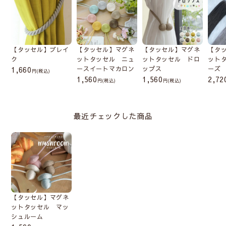
【タッセル】ブレイ
【タッセル】マグネ
【タッセル】マグネ
【タ
ク
ットタッセル ニュ
ットタッセル ドロ
ット
1,660
ースイートマカロン
ップス
ーズ
(税込)
1,560
1,560
2,72
(税込)
(税込)
最近チェックした商品
【タッセル】マグネ
ットタッセル マッ
シュルーム