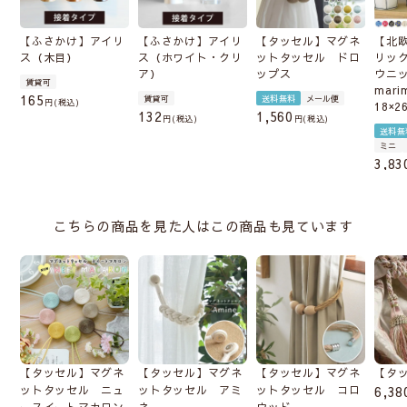
【ふさかけ】アイリ
【ふさかけ】アイリ
【タッセル】マグネ
【北
ス（木目）
ス（ホワイト・クリ
ットタッセル ドロ
リッ
ア）
ップス
ウニ
賃貸可
mari
165
賃貸可
送料無料
メール便
税込
18×2
132
1,560
税込
税込
送料無
ミニ
3,83
こちらの商品を見た人はこの商品も見ています
【タッセル】マグネ
【タッセル】マグネ
【タッセル】マグネ
【タ
ットタッセル ニュ
ットタッセル アミ
ットタッセル コロ
6,38