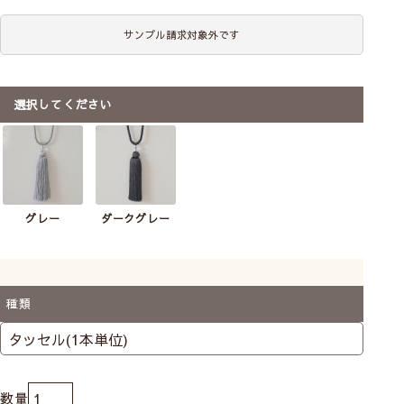
上品な艶のグレーと深みのあるダークグレーの2色から
サンプル請求対象外です
お選びいただけます。光を受けてしなやかに輝き、エレ
ガントな印象です。
選択してください
グレー
ダークグレー
種類