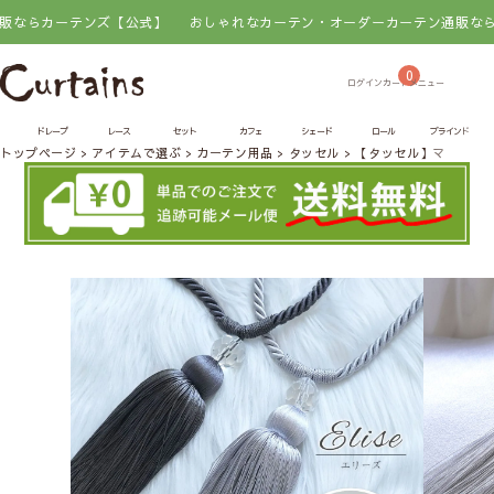
らカーテンズ【公式】
おしゃれなカーテン・オーダーカーテン通販ならカー
0
ドレープ
レース
セット
カフェ
シェード
ロール
ブラインド
トップページ
アイテムで選ぶ
カーテン用品
タッセル
【タッセル】マグネッ