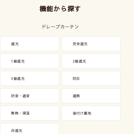
機能から探す
ドレープカーテン
遮光
完全遮光
1級遮光
2級遮光
3級遮光
防炎
防音・遮音
遮熱
断熱・保温
後付け裏地
非遮光