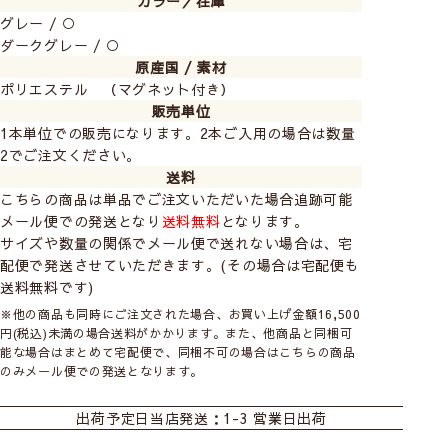
カラー／在庫
グレー / ○
光沢のある滑らかな房とクリアパーツが上質で洗練され
ダークグレー / ○
たアクセントのラグジュアリータッセル。
原産国 / 素材
マグネットタイプなのでアレンジ自在、賃貸でも安心で
ポリエステル （マグネット付き）
す。
販売単位
1本単位での販売になります。2本ご入用の場合は数量
2でご注文ください。
送料
こちらの商品は単品でご注文いただいた場合追跡可能
メール便での発送となり
送料無料
となります。
サイズや数量の関係でメール便で送れない場合は、宅
配便で発送させていただきます。(その場合は宅配便も
送料無料です)
※他の商品も同時にご注文された場合、お買い上げ金額16,500
円(税込)未満の場合送料がかかります。また、他商品と同梱可
能な場合はまとめて宅配便で、同梱不可の場合はこちらの商品
のみメール便での発送となります。
出荷予定日
当店発送：1-3 営業日出荷