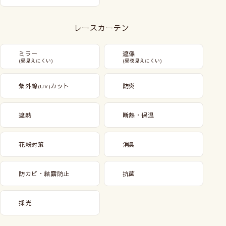
レースカーテン
ミラー
遮像
(昼見えにくい)
(昼夜見えにくい)
紫外線
カット
防炎
(UV)
遮熱
断熱・保温
花粉対策
消臭
防カビ・結露防止
抗菌
採光