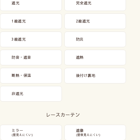
遮光
完全遮光
1級遮光
2級遮光
3級遮光
防炎
防音・遮音
遮熱
断熱・保温
後付け裏地
非遮光
レースカーテン
ミラー
遮像
(昼見えにくい)
(昼夜見えにくい)