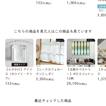
132
1,560
税込
税込
送料無
ミニ
3,83
こちらの商品を見た人はこの商品も見ています
【ふさかけ】アイリ
【レースカフェカー
【北欧タペストリ
【タ
ス（ホワイト・クリ
テン】しずく
ー】ボラスコットン
ラ
ア）
3,500
12柄
1,57
(税込)
132
29,100
(税込)
(税込)
最近チェックした商品