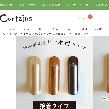
らカーテンズ【公式】
おしゃれなカーテン・オーダーカーテン通販ならカー
0
ドレープ
レース
セット
カフェ
シェード
ロール
ブラインド
トップページ
アイテムで選ぶ
インテリア雑貨
【ふさかけ】アイリス（木目）