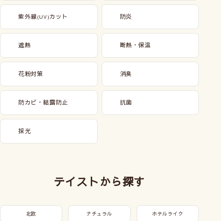
紫外線
カット
防炎
(UV)
遮熱
断熱・保温
花粉対策
消臭
防カビ・結露防止
抗菌
採光
テイストから探す
北欧
ナチュラル
ホテルライク