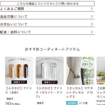
こちらの商品についてスタッフに問い合わせる
よくあるご質問
返品交換について
お支払いについて
配送・送料について
おすすめコーディネートアイテム
【ふさかけ】アイリ
【ふさかけ】アイリ
【タッセル】マグネ
【北
ス（木目）
ス（ホワイト・クリ
ットタッセル ドロ
リッ
ア）
ップス
ウニ
賃貸可
mari
165
賃貸可
送料無料
メール便
税込
18×2