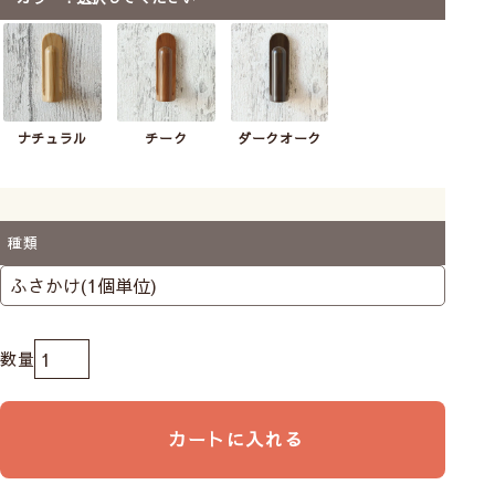
【ふさかけ】アイリス（ホ
ワイト・クリア）
賃貸可
132
税込
ナチュラル
チーク
ダークオーク
種類
カートに入れる