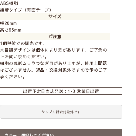
ABS樹脂
接着タイプ（両面テープ）
サイズ
幅20mm
高さ65mm
ご注意
1個単位での販売です。
木目調デザインは個体により差があります。ご了承の
上お買い求めください。
樹脂の成形ムラやつなぎ目がありますが、使用上問題
はございません。返品・交換対象外ですので予めご了
承ください。
おすすめ商品
出荷予定日
当店発送：1-3 営業日出荷
サンプル請求対象外です
前
次
へ
へ
カラー
選択してください