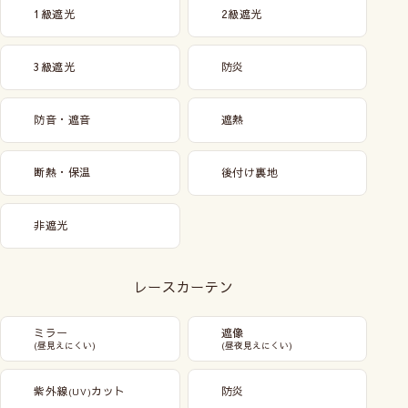
1級遮光
2級遮光
3級遮光
防炎
防音・遮音
遮熱
断熱・保温
後付け裏地
非遮光
レースカーテン
ミラー
遮像
(昼見えにくい)
(昼夜見えにくい)
紫外線
カット
防炎
(UV)