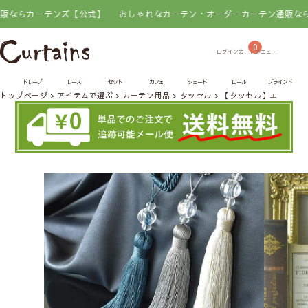
カーテンズ【公式】
おしゃれなカーテン・オーダーカーテン通販ならカーテ
0
ドレープ
レース
セット
カフェ
シェード
ロール
ブラインド
トップページ
アイテムで選ぶ
カーテン用品
タッセル
【タッセル】エクレー