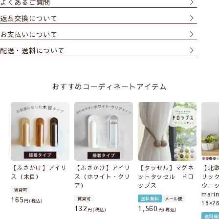
よくあるご質問
返品交換について
お支払いについて
配送・送料について
おすすめコーディネートアイテム
【ふさかけ】アイリ
【ふさかけ】アイリ
【タッセル】マグネ
【北
ス（木目）
ス（ホワイト・クリ
ットタッセル ドロ
リッ
ア）
ップス
ウニ
賃貸可
mari
165
賃貸可
送料無料
メール便
税込
18×2
132
1,560
税込
税込
送料無