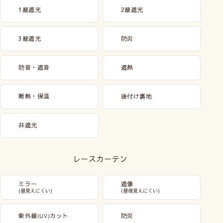
1級遮光
2級遮光
3級遮光
防炎
防音・遮音
遮熱
断熱・保温
後付け裏地
非遮光
レースカーテン
ミラー
遮像
(昼見えにくい)
(昼夜見えにくい)
紫外線
カット
防炎
(UV)