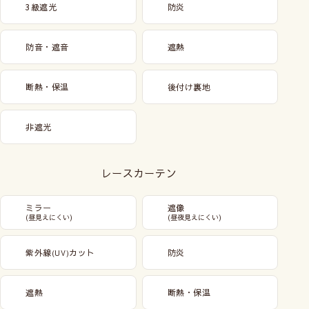
3級遮光
防炎
防音・遮音
遮熱
断熱・保温
後付け裏地
非遮光
レースカーテン
ミラー
遮像
(昼見えにくい)
(昼夜見えにくい)
紫外線
カット
防炎
(UV)
遮熱
断熱・保温