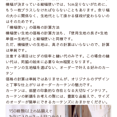
横幅が決まっている縦幅使いでは、1cm足りないがために、
もう一枚プラスしなければならないこともあります。余り幅
の大小に関係なく、生地代として掛かる値段が変わらないの
はそのためです。
「横幅使い」の価格の計算方法
横幅使い生地の価格の計算方法も、『使用生地の長さ×生地
単価＝生地代』と縦幅使いと同様です。
ただ、横幅使いの生地は、高さの計算はいらないので、計算
は単純です。
注意する項目はヒダの倍率と縫い代のみです。この場合の縫
い代は、両脇の始末に必要な4cm程度となります。
カーテンの生地幅を選ばない、オーダーで叶える好みのカー
テン
価格の計算は単純ではありませんが、オリジナルのデザイン
と丁寧な仕上がりはオーダーカーテンの魅力です。
カーテンは、部屋の印象的な存在となる大切なインテリア。
カーテンの新調をお考えの際には、豊富な品揃えで、サイズ
のオーダーが簡単にできるカーテンズにおまかせください。