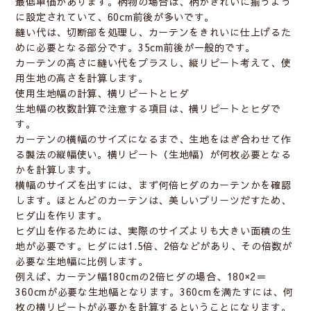
最低単価があります。柄物の場合は、柄がきれいに揃うよう
に設定されていて、60cm前後が多いです。
縫い代は、切断部を処理し、カーテンをきれいに仕上げるた
めに必要となる部分です。35cm前後が一般的です。
カーテンの高さに縫い代をプラスし、縦リピート考えて、使
用生地の高さを計算します。
使用生地幅の計算、横リピートとヒダ
生地幅の枚数計算で注意する項目は、横リピートとヒダで
す。
カーテンの横幅のサイズになるまで、生地をはぎ合わせて作
る製法の縦幅使い。横リピート（生地幅）が何枚必要となる
かを計算します。
横幅のサイズを出すには、まず何倍ヒダのカーテンかを確認
します。ほとんどのカーテンは、美しいプリーツだすため、
ヒダ山を作ります。
ヒダ山を作るためには、実際のサイズよりも大きい面積の生
地が必要です。ヒダには1.5倍、2倍などがあり、その倍数が
必要な生地幅に比例します。
例えば、カーテン幅180cmの2倍ヒダの場合、180×2＝
360cmが必要な生地幅となります。360cmを満たすには、何
枚の横リピートが必要かを計算するということになります。