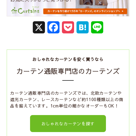
X
F
P
H
L
a
o
a
i
c
c
t
n
おしゃれなカーテンを安く買うなら
e
k
e
e
カーテン通販専門店のカーテンズ
b
e
n
o
t
a
カーテン通販専門店のカーテンズでは、北欧カーテンや
遮光カーテン、レースカーテンなど約1100種類以上の商
o
品を揃えています。1cm単位の細かなオーダーもOK！
k
おしゃれなカーテンを探す