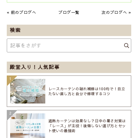
« 前のブログへ
ブログ一覧
次のブログへ »
検索
殿堂入り！人気記事
レースカーテンの破れ補修は100均で！目立
たない直し方と自分で修理するコツ
遮熱カーテンは効果なし？日中の暑さ対策は
「レース」が主役！後悔しない選び方とセッ
ト使いの最強術