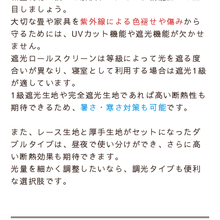
目しましょう。
大切な畳や家具を
紫外線による色褪せや傷み
から
守るためには、
UVカット機能や遮光機能
が欠かせ
ません。
遮光ロールスクリーンは等級によって光を遮る度
合いが異なり、寝室として利用する場合は
遮光1級
が適しています。
1級遮光生地や完全遮光生地
であれば高い断熱性も
期待できるため、
暑さ・寒さ対策も可能
です。
また、レース生地と厚手生地がセットになったダ
ブルタイプは、昼夜で使い分けができ、さらに高
い断熱効果も期待できます。
光量を細かく調整したいなら、調光タイプも便利
な選択肢です。