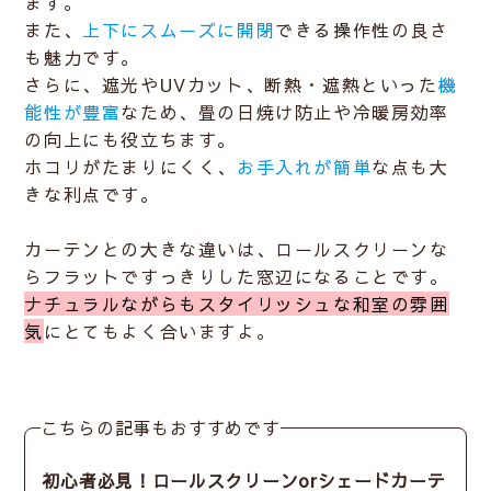
ます。
また、
上下にスムーズに開閉
できる操作性の良さ
も魅力です。
さらに、遮光やUVカット、断熱・遮熱といった
機
能性が豊富
なため、
畳の日焼け防止や冷暖房効率
の向上
にも役立ちます。
ホコリがたまりにくく、
お手入れが簡単
な点も大
きな利点です。
カーテンとの大きな違いは、ロールスクリーンな
らフラットですっきりした窓辺になることです。
ナチュラルながらもスタイリッシュな和室の雰囲
気
にとてもよく合いますよ。
こちらの記事もおすすめです
初心者必見！ロールスクリーンorシェードカーテ