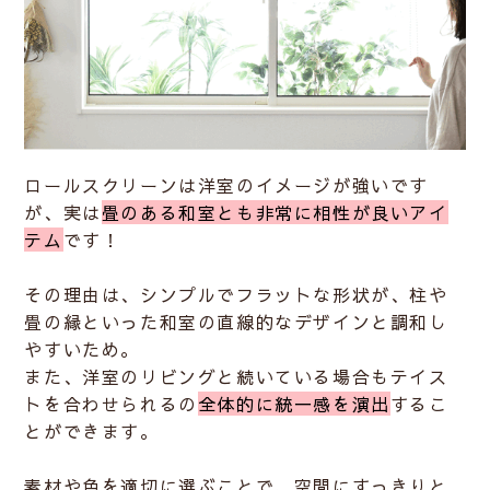
ロールスクリーンは洋室のイメージが強いです
が、実は
畳のある和室とも非常に相性が良いアイ
テム
です！
その理由は、
シンプルでフラットな形状
が、柱や
畳の縁といった和室の直線的なデザインと調和し
やすいため。
また、洋室のリビングと続いている場合もテイス
トを合わせられるの
全体的に統一感を演出
するこ
とができます。
素材や色を適切に選ぶことで、空間にすっきりと