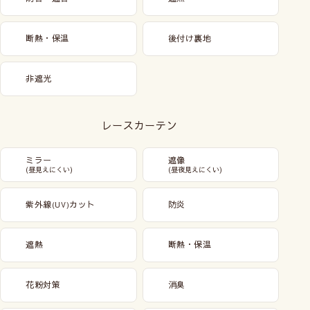
断熱・保温
後付け裏地
非遮光
レースカーテン
ミラー
遮像
(昼見えにくい)
(昼夜見えにくい)
紫外線
カット
防炎
(UV)
遮熱
断熱・保温
花粉対策
消臭