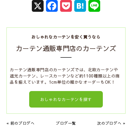
X
F
P
H
L
a
o
a
i
c
c
t
n
おしゃれなカーテンを安く買うなら
e
k
e
e
カーテン通販専門店のカーテンズ
b
e
n
o
t
a
カーテン通販専門店のカーテンズでは、北欧カーテンや
遮光カーテン、レースカーテンなど約1100種類以上の商
o
品を揃えています。1cm単位の細かなオーダーもOK！
k
おしゃれなカーテンを探す
« 前のブログへ
ブログ一覧
次のブログへ »