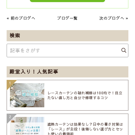
« 前のブログへ
ブログ一覧
次のブログへ »
検索
殿堂入り！人気記事
レースカーテンの破れ補修は100均で！目立
たない直し方と自分で修理するコツ
遮熱カーテンは効果なし？日中の暑さ対策は
「レース」が主役！後悔しない選び方とセッ
ト使いの最強術