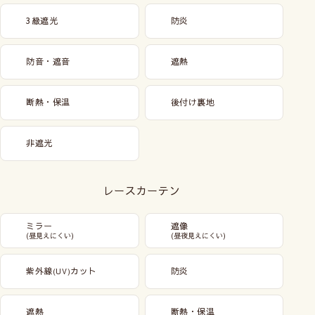
3級遮光
防炎
防音・遮音
遮熱
断熱・保温
後付け裏地
非遮光
レースカーテン
ミラー
遮像
(昼見えにくい)
(昼夜見えにくい)
紫外線
カット
防炎
(UV)
遮熱
断熱・保温