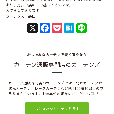
また、是非お店にもお越し下さいませ。
お待ちしております！
カーテンズ 森口
X
F
P
H
L
a
o
a
i
c
c
t
n
おしゃれなカーテンを安く買うなら
e
k
e
e
カーテン通販専門店のカーテンズ
b
e
n
o
t
a
カーテン通販専門店のカーテンズでは、北欧カーテンや
遮光カーテン、レースカーテンなど約1100種類以上の商
o
品を揃えています。1cm単位の細かなオーダーもOK！
k
おしゃれなカーテンを探す