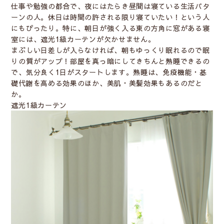
仕事や勉強の都合で、夜にはたらき昼間は寝ている生活パタ
ーンの人。休日は時間の許される限り寝ていたい！という人
にもぴったり。特に、朝日が強く入る東の方角に窓がある寝
室には、遮光1級カーテンが欠かせません。
まぶしい日差しが入らなければ、朝もゆっくり眠れるので眠
りの質がアップ！部屋を真っ暗にしてきちんと
熟睡できる
の
で、気分良く1日がスタートします。熟睡は、免疫機能・基
礎代謝を高める効果のほか、美肌・美髪効果もあるのだと
か。
遮光1級カーテン