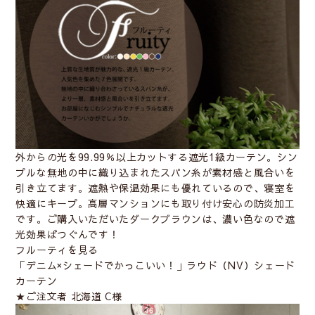
外からの光を99.99％以上カットする遮光1級カーテン。シン
プルな無地の中に織り込まれたスパン糸が素材感と風合いを
引き立てます。遮熱や保温効果にも優れているので、寝室を
快適にキープ。高層マンションにも取り付け安心の防炎加工
です。ご購入いただいたダークブラウンは、濃い色なので遮
光効果ばつぐんです！
フルーティを見る
「デニム×シェードでかっこいい！」ラウド（NV）シェード
カーテン
★ご注文者 北海道 C様