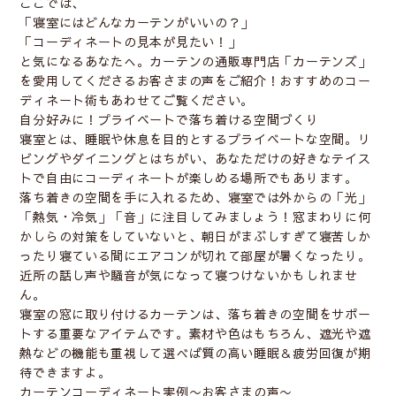
ここでは、
「
寝室にはどんなカーテンがいいの？
」
「
コーディネートの見本が見たい！
」
と気になるあなたへ。カーテンの通販専門店「カーテンズ」
を愛用してくださるお客さまの声をご紹介！おすすめのコー
ディネート術もあわせてご覧ください。
自分好みに！プライベートで落ち着ける空間づくり
寝室とは、睡眠や休息を目的とするプライベートな空間。リ
ビングやダイニングとはちがい、あなただけの好きなテイス
トで自由にコーディネートが楽しめる場所でもあります。
落ち着きの空間を手に入れるため、寝室では外からの「光」
「熱気・冷気」「音」に注目してみましょう！窓まわりに何
かしらの対策をしていないと、朝日がまぶしすぎて寝苦しか
ったり寝ている間にエアコンが切れて部屋が暑くなったり。
近所の話し声や騒音が気になって寝つけないかもしれませ
ん。
寝室の窓に取り付けるカーテンは、落ち着きの空間をサポー
トする重要なアイテムです。素材や色はもちろん、遮光や遮
熱などの機能も重視して選べば
質の高い睡眠＆疲労回復
が期
待できますよ。
カーテンコーディネート実例〜お客さまの声〜