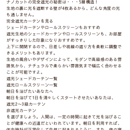
ナノカットの完全遮光の秘密は・・・5層構造！
生地の裏に光を遮断する壁が4枚あるから、どんな角度の光
も通しません。
完全遮光カーテンを見る
シェードカーテンやロールスクリーンもおすすめ
遮光生地のシェードカーテンやロールスクリーンも、お部屋
がすっきりした印象になりおすすめです。
上下に開閉するので、日差しや視線の遮り方を柔軟に調整で
きるメリットもあります。
生地の風合いやデザインによって、モダンで高級感のある雰
囲気から、ナチュラルで柔らかい雰囲気まで幅広く合わせる
ことが可能ですよ。
遮光シェードカーテン一覧
遮光ロールスクリーン一覧
朝日を浴びたいあなたへ
朝日を浴びて1日を清々しくスタートさせたいあなたは、
遮光2〜3級カーテン
非遮光カーテン
を選びましょう。人間は、一定の時間に起きて光を浴びるこ
とが健康への近道だといわれています。朝日を利用すれば、
体内時計が正常化して自然に起きれるように。また、
夜の寝