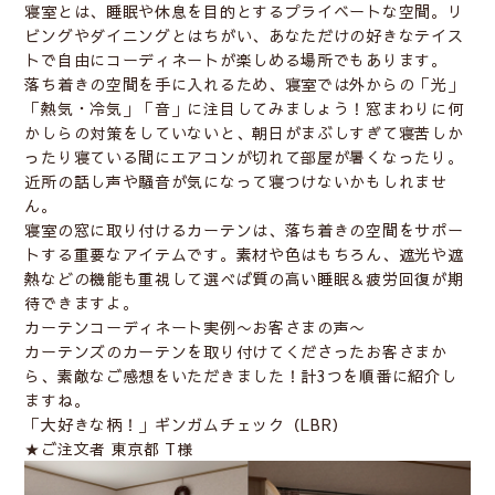
寝室とは、睡眠や休息を目的とするプライベートな空間。リ
ビングやダイニングとはちがい、あなただけの好きなテイス
トで自由にコーディネートが楽しめる場所でもあります。
落ち着きの空間を手に入れるため、寝室では外からの「光」
「熱気・冷気」「音」に注目してみましょう！窓まわりに何
かしらの対策をしていないと、朝日がまぶしすぎて寝苦しか
ったり寝ている間にエアコンが切れて部屋が暑くなったり。
近所の話し声や騒音が気になって寝つけないかもしれませ
ん。
寝室の窓に取り付けるカーテンは、落ち着きの空間をサポー
トする重要なアイテムです。素材や色はもちろん、遮光や遮
熱などの機能も重視して選べば
質の高い睡眠＆疲労回復
が期
待できますよ。
カーテンコーディネート実例〜お客さまの声〜
カーテンズのカーテンを取り付けてくださったお客さまか
ら、素敵なご感想をいただきました！計3つを順番に紹介し
ますね。
「大好きな柄！」ギンガムチェック（LBR）
★ご注文者 東京都 T様