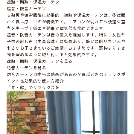
遮熱・断熱・保温カーテン
遮音・防音カーテン
も熟睡や疲労回復に効果的。遮熱や保温カーテンは、冬は暖
かく夏は涼しいのが特徴です。エアコンが切れても快適な室
内をキープ！省エネ効果で電気代も節約できます。
遮音・防音カーテンは音の侵入を軽減します。特に、女性や
子供の話し声（中高音域）に効果あり。静かに眠りたい人や
小さなお子さまのいるご家庭におすすめです。窓枠よりすき
間を埋めるように取り付けると効果的ですよ。
遮熱・断熱・保温カーテンを見る
防音カーテンを見る
防音カーテンは本当に効果があるの？選ぶときのチェックポ
イント＆効果的な使い方紹介
「青・緑」でリラックスを