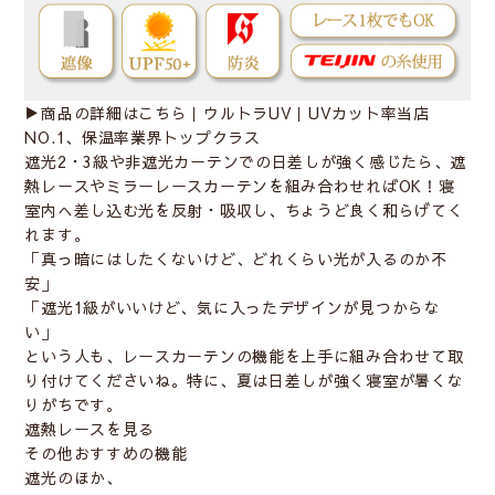
▶︎商品の詳細はこちら｜
ウルトラUV｜UVカット率当店
NO.1、保温率業界トップクラス
遮光2・3級や非遮光カーテンでの日差しが強く感じたら、
遮
熱レース
や
ミラーレースカーテン
を組み合わせればOK！寝
室内へ差し込む光を反射・吸収し、ちょうど良く和らげてく
れます。
「真っ暗にはしたくないけど、どれくらい光が入るのか不
安」
「遮光1級がいいけど、気に入ったデザインが見つからな
い」
という人も、レースカーテンの機能を上手に組み合わせて取
り付けてくださいね。特に、夏は日差しが強く寝室が暑くな
りがちです。
遮熱レースを見る
その他おすすめの機能
遮光のほか、