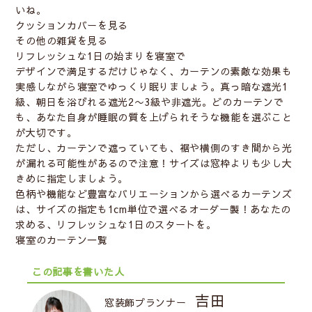
いね。
クッションカバーを見る
その他の雑貨を見る
リフレッシュな1日の始まりを寝室で
デザインで満足するだけじゃなく、カーテンの素敵な効果も
実感しながら寝室でゆっくり眠りましょう。真っ暗な遮光1
級、朝日を浴びれる遮光2〜3級や非遮光。どのカーテンで
も、
あなた自身が睡眠の質を上げられそうな機能を選ぶ
こと
が大切です。
ただし、カーテンで遮っていても、裾や横側のすき間から光
が漏れる可能性があるので注意！サイズは窓枠よりも少し大
きめに指定しましょう。
色柄や機能など豊富なバリエーションから選べるカーテンズ
は、サイズの指定も1cm単位で選べるオーダー製！あなたの
求める、リフレッシュな1日のスタートを。
寝室のカーテン一覧
この記事を書いた人
吉田
窓装飾プランナー