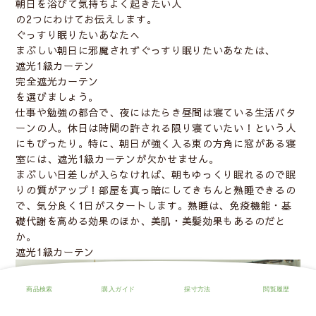
朝日を浴びて気持ちよく起きたい人
の2つにわけてお伝えします。
ぐっすり眠りたいあなたへ
まぶしい朝日に邪魔されずぐっすり眠りたいあなたは、
遮光1級カーテン
完全遮光カーテン
を選びましょう。
仕事や勉強の都合で、夜にはたらき昼間は寝ている生活パタ
ーンの人。休日は時間の許される限り寝ていたい！という人
にもぴったり。特に、朝日が強く入る東の方角に窓がある寝
室には、遮光1級カーテンが欠かせません。
まぶしい日差しが入らなければ、朝もゆっくり眠れるので眠
りの質がアップ！部屋を真っ暗にしてきちんと
熟睡できる
の
で、気分良く1日がスタートします。熟睡は、免疫機能・基
礎代謝を高める効果のほか、美肌・美髪効果もあるのだと
か。
遮光1級カーテン