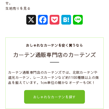
せ。
生地売りを見る
X
F
P
H
L
a
o
a
i
c
c
t
n
おしゃれなカーテンを安く買うなら
e
k
e
e
カーテン通販専門店のカーテンズ
b
e
n
o
t
a
カーテン通販専門店のカーテンズでは、北欧カーテンや
遮光カーテン、レースカーテンなど約1100種類以上の商
o
品を揃えています。1cm単位の細かなオーダーもOK！
k
おしゃれなカーテンを探す