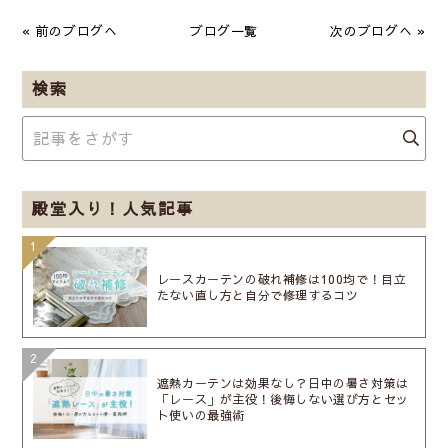
« 前のブログへ
ブログ一覧
次のブログへ »
検索
殿堂入り！人気記事
レースカーテンの破れ補修は100均で！目立
たない直し方と自分で修理するコツ
遮熱カーテンは効果なし？日中の暑さ対策は
「レース」が主役！後悔しない選び方とセッ
ト使いの最強術