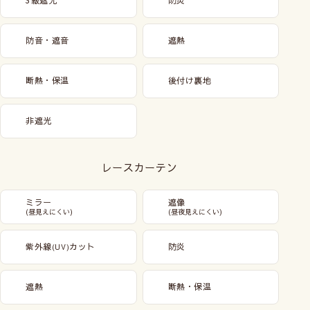
3級遮光
防炎
防音・遮音
遮熱
断熱・保温
後付け裏地
非遮光
レースカーテン
ミラー
遮像
(昼見えにくい)
(昼夜見えにくい)
紫外線
カット
防炎
(UV)
遮熱
断熱・保温