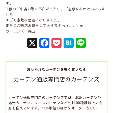
す。
O様のご来店の際に不在だったり、ご迷惑をおかけいたしま
した！
すごく素敵な窓辺になりました。
またのご来店お待ちしておりますｍ（。。）ｍ
カーテンズ 森口
X
F
P
H
L
a
o
a
i
c
c
t
n
おしゃれなカーテンを安く買うなら
e
k
e
e
カーテン通販専門店のカーテンズ
b
e
n
o
t
a
カーテン通販専門店のカーテンズでは、北欧カーテンや
遮光カーテン、レースカーテンなど約1100種類以上の商
o
品を揃えています。1cm単位の細かなオーダーもOK！