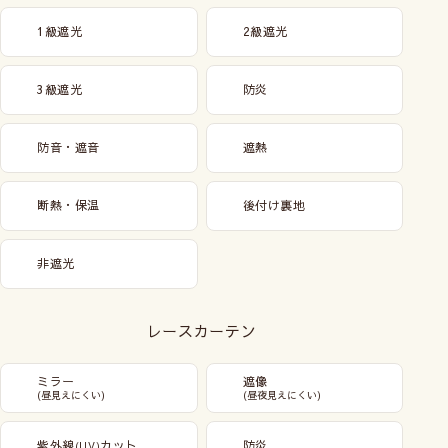
1級遮光
2級遮光
3級遮光
防炎
防音・遮音
遮熱
断熱・保温
後付け裏地
非遮光
レースカーテン
ミラー
遮像
(昼見えにくい)
(昼夜見えにくい)
紫外線
カット
防炎
(UV)