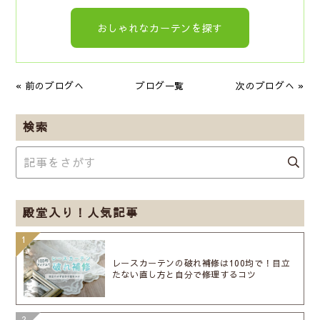
k
おしゃれなカーテンを探す
« 前のブログへ
ブログ一覧
次のブログへ »
検索
殿堂入り！人気記事
レースカーテンの破れ補修は100均で！目立
たない直し方と自分で修理するコツ