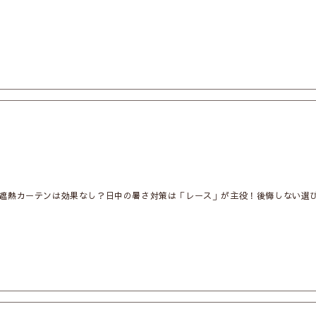
遮熱カーテンは効果なし？日中の暑さ対策は「レース」が主役！後悔しない選