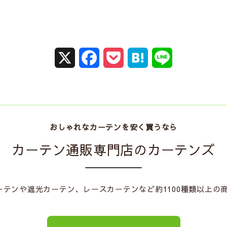
X
F
P
H
L
a
o
a
i
c
c
t
n
e
k
e
e
おしゃれなカーテンを安く買うなら
b
e
n
カーテン通販専門店のカーテンズ
o
t
a
o
テンや遮光カーテン、レースカーテンなど約1100種類以上の
k