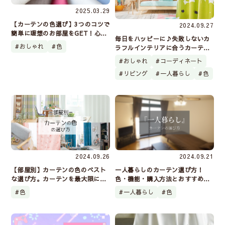
2025.03.29
【カーテンの色選び】3つのコツで
2024.09.27
簡単に理想のお部屋をGET！心理
毎日をハッピーに♪失敗しないカ
的効果＆風水からみる選び方もご
おしゃれ
色
ラフルインテリアに合うカーテン
紹介
の選び方＆おすすめ15選
おしゃれ
コーディネート
リビング
一人暮らし
色
2024.09.26
2024.09.21
【部屋別】カーテンの色のベスト
一人暮らしのカーテン選び方！
な選び方。カーテンを最大限に活
色・機能・購入方法とおすすめカ
かしておしゃれ＆快適に過ごせる
ーテン紹介
色
一人暮らし
色
空間を作ろう！