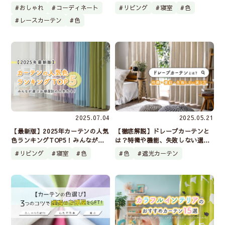
び方とコーディネート例
の選び方を方角・願い・色・柄・
おしゃれ
コーディネート
リビング
寝室
色
部屋別にご紹介
レースカーテン
色
2025.07.04
2025.05.21
【最新版】2025年カーテンの人気
【徹底解説】ドレープカーテンと
色ランキングTOP5！みんなが選
は？特徴や機能、失敗しない選び
ぶお部屋別の人気色も
方のポイント3つ
リビング
寝室
色
色
遮光カーテン