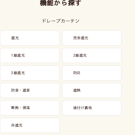
機能から探す
ドレープカーテン
遮光
完全遮光
1級遮光
2級遮光
3級遮光
防炎
防音・遮音
遮熱
断熱・保温
後付け裏地
非遮光