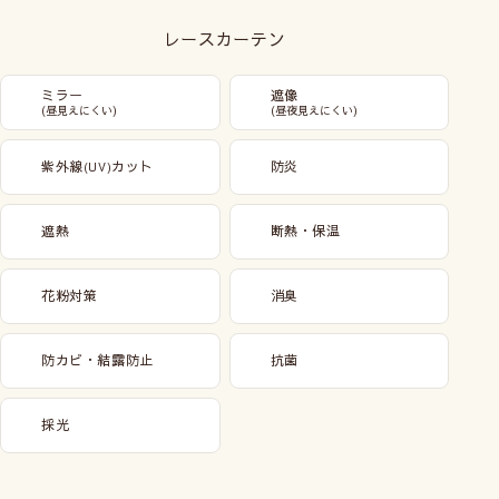
レースカーテン
ミラー
遮像
(昼見えにくい)
(昼夜見えにくい)
紫外線
カット
防炎
(UV)
遮熱
断熱・保温
花粉対策
消臭
防カビ・結露防止
抗菌
採光