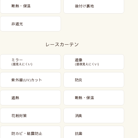
断熱・保温
後付け裏地
非遮光
レースカーテン
ミラー
遮像
(昼見えにくい)
(昼夜見えにくい)
紫外線
カット
防炎
(UV)
遮熱
断熱・保温
花粉対策
消臭
防カビ・結露防止
抗菌