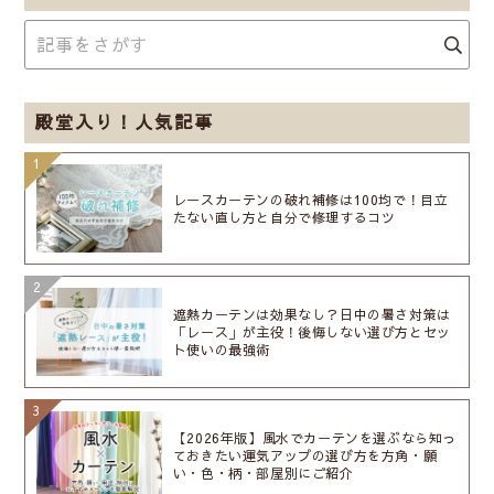
殿堂入り！人気記事
レースカーテンの破れ補修は100均で！目立
たない直し方と自分で修理するコツ
遮熱カーテンは効果なし？日中の暑さ対策は
「レース」が主役！後悔しない選び方とセッ
ト使いの最強術
【2026年版】風水でカーテンを選ぶなら知っ
ておきたい運気アップの選び方を方角・願
い・色・柄・部屋別にご紹介