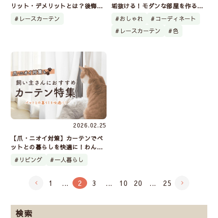
リット・デメリットとは？後悔し
垢抜ける！モダンな部屋を作る選
ない選び方解説と事例をご紹介！
び方とコーディネート例
レースカーテン
おしゃれ
コーディネート
レースカーテン
色
2026.02.25
【爪・ニオイ対策】カーテンでペ
ットとの暮らしを快適に！わんち
ゃん猫ちゃんの飼い主さんにおす
リビング
一人暮らし
すめカーテン
1
...
2
3
...
10
20
...
25
検索