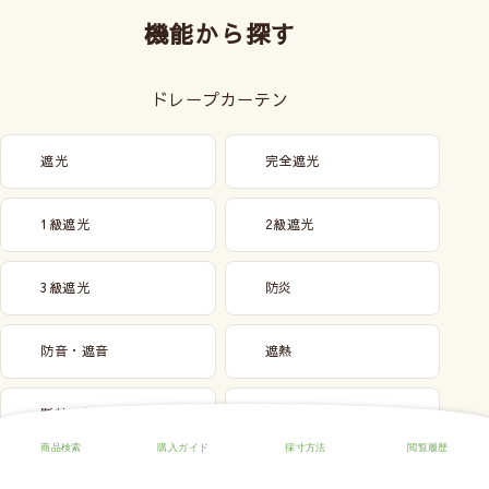
機能から探す
ドレープカーテン
遮光
完全遮光
1級遮光
2級遮光
3級遮光
防炎
防音・遮音
遮熱
断熱・保温
後付け裏地
非遮光