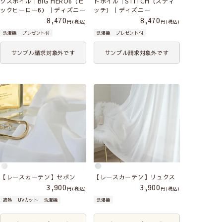
クスボイル｜BIG HERO6（ビ
トボイル｜STITCH（スティ
ックヒーロー6）｜ディズニー
ッチ）｜ディズニー
8,470
8,470
税込
税込
洗濯機
プレゼント付
洗濯機
プレゼント付
サンプル請求対象外です
サンプル請求対象外です
【レースカーテン】セボン
【レースカーテン】リュクス
3,900
3,900
税込
税込
遮熱
UVカット
洗濯機
洗濯機