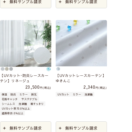
無料サンプル請求
無料サンプル請求
【UVカット･防炎レースカー
【UVカットレースカーテン】
テン】リネージュ
ゆきんこ
23,500
2,340
税込
税込
保温
防炎
ミラー
採光
UVカット
ミラー
洗濯機
花粉キャッチ
サステナブル
シームレス
洗濯機
裾すっきり
UVカット率70.0％以上
遮熱率20.0％以上
無料サンプル請求
無料サンプル請求