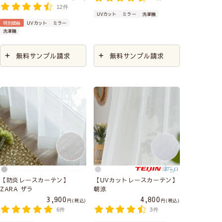
12件
UVカット
ミラー
洗濯機
特別価格
UVカット
ミラー
洗濯機
無料サンプル請求
無料サンプル請求
【防炎レースカーテン】
【UVカットレースカーテン】
ZARA ザラ
朝涼
3,900
4,800
税込
税込
6件
3件