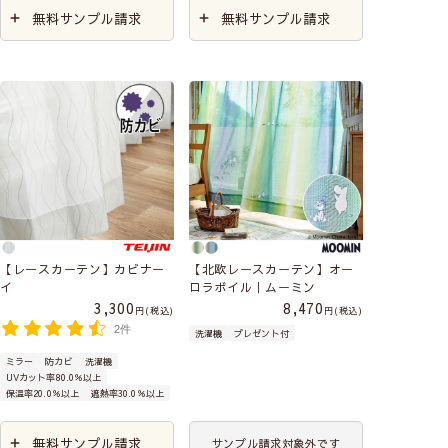
無料サンプル請求
無料サンプル請求
【レースカーテン】カビナー
【北欧レースカーテン】オー
イ
ロラボイル｜ムーミン
3,300
8,470
税込
税込
2件
洗濯機
プレゼント付
ミラー
防カビ
洗濯機
UVカット率80.0％以上
保温率20.0％以上
遮熱率30.0％以上
無料サンプル請求
サンプル請求対象外です