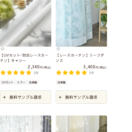
【UVカット･防炎レースカー
【レースカーテン】リーフダ
テン】キャシー
ンス
2,340
3,400
税込
税込
2件
2件
UVカット
ミラー
洗濯機
洗濯機
無料サンプル請求
無料サンプル請求