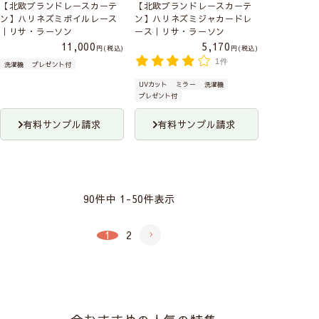
【北欧ブランドレースカーテ
【北欧ブランドレースカーテ
ン】ハリネズミボイルレース
ン】ハリネズミジャカードレ
｜リサ・ラーソン
ース｜リサ・ラーソン
11,000
5,170
税込
税込
1件
洗濯機
プレゼント付
UVカット
ミラー
洗濯機
プレゼント付
有料サンプル請求
有料サンプル請求
90
件中
1
-
50
件表示
1
2