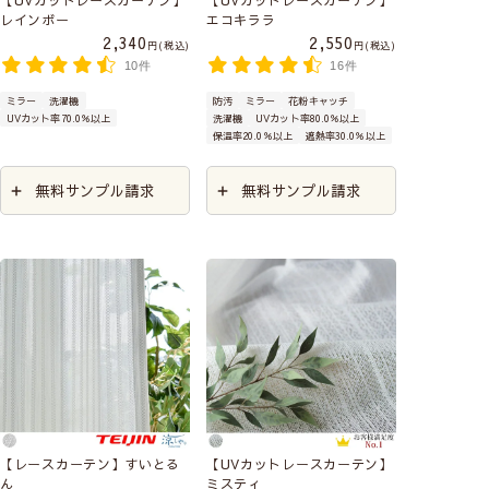
【UVカットレースカーテン】
【UVカットレースカーテン】
レインボー
エコキララ
2,340
2,550
税込
税込
10件
16件
ミラー
洗濯機
防汚
ミラー
花粉キャッチ
UVカット率70.0％以上
洗濯機
UVカット率80.0％以上
保温率20.0％以上
遮熱率30.0％以上
無料サンプル請求
無料サンプル請求
【レースカーテン】すいとる
【UVカットレースカーテン】
ん
ミスティ