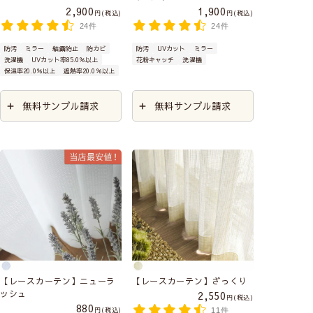
2,900
1,900
税込
税込
24件
24件
防汚
ミラー
結露防止
防カビ
防汚
UVカット
ミラー
洗濯機
UVカット率85.0％以上
花粉キャッチ
洗濯機
保温率20.0％以上
遮熱率20.0％以上
無料サンプル請求
無料サンプル請求
【レースカーテン】ニューラ
【レースカーテン】ざっくり
ッシュ
2,550
税込
880
税込
11件