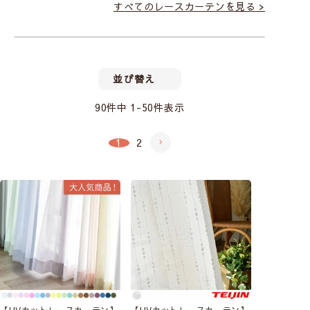
すべてのレースカーテンを見る >
並び替え
90
件中
1
-
50
件表示
1
2