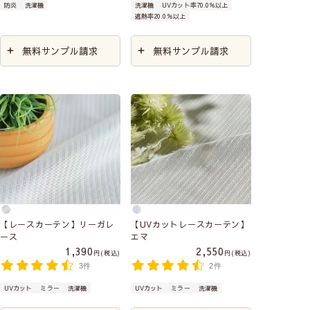
防炎
洗濯機
洗濯機
UVカット率70.0％以上
遮熱率20.0％以上
無料サンプル請求
無料サンプル請求
【レースカーテン】リーガレ
【UVカットレースカーテン】
ース
エマ
1,390
2,550
税込
税込
3件
2件
UVカット
ミラー
洗濯機
UVカット
ミラー
洗濯機