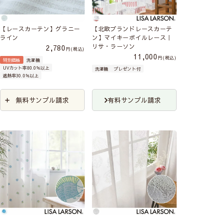
【レースカーテン】グラニー
【北欧ブランドレースカーテ
ライン
ン】マイキーボイルレース｜
リサ・ラーソン
2,780
税込
11,000
税込
特別価格
洗濯機
UVカット率80.0％以上
洗濯機
プレゼント付
遮熱率30.0％以上
無料サンプル請求
有料サンプル請求