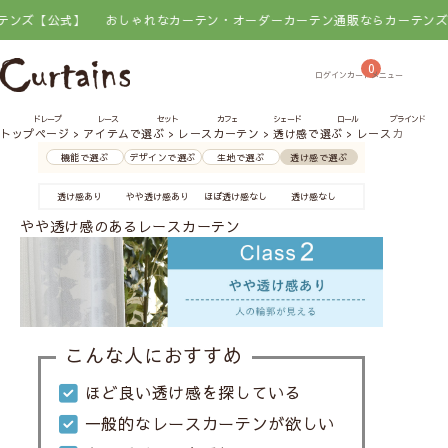
おしゃれなカーテン・オーダーカーテン通販ならカーテンズ【公式】
お
0
ドレープ
レース
セット
カフェ
シェード
ロール
ブラインド
トップページ
アイテムで選ぶ
レースカーテン
透け感で選ぶ
レースカーテンの透
機能で選ぶ
デザインで選ぶ
生地で選ぶ
透け感で選ぶ
透け感あり
やや透け感あり
ほぼ透け感なし
透け感なし
やや透け感のあるレースカーテン
こんな人におすすめ
ほど良い透け感を探している
一般的なレースカーテンが欲しい