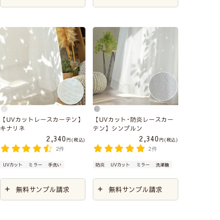
【UVカットレースカーテン】
【UVカット･防炎レースカー
キナリネ
テン】シンプルン
2,340
2,340
税込
税込
2件
2件
UVカット
ミラー
手洗い
防炎
UVカット
ミラー
洗濯機
無料サンプル請求
無料サンプル請求