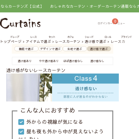
テンズ【公式】
おしゃれなカーテン・オーダーカーテン通販ならカーテン
0
ドレープ
レース
セット
カフェ
シェード
ロール
ブラインド
トップページ
アイテムで選ぶ
レースカーテン
透け感で選ぶ
レースカーテンの透
機能で選ぶ
デザインで選ぶ
生地で選ぶ
透け感で選ぶ
透け感あり
やや透け感あり
ほぼ透け感なし
透け感なし
透け感がないレースカーテン
こんな人におすすめ
外からの視線が気になる
昼も夜も外から中が見えないよう
にしたい