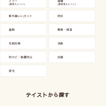
ミラー
遮像
(昼見えにくい)
(昼夜見えにくい)
紫外線
カット
防炎
(UV)
遮熱
断熱・保温
花粉対策
消臭
防カビ・結露防止
抗菌
採光
テイストから探す