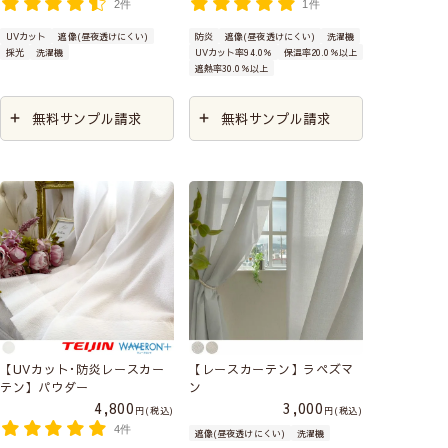
2件
1件
UVカット
遮像(昼夜透けにくい)
防炎
遮像(昼夜透けにくい)
洗濯機
採光
洗濯機
UVカット率94.0％
保温率20.0％以上
遮熱率30.0％以上
無料サンプル請求
無料サンプル請求
【UVカット･防炎レースカー
【レースカーテン】ラペズマ
テン】パウダー
ン
4,800
3,000
税込
税込
4件
遮像(昼夜透けにくい)
洗濯機