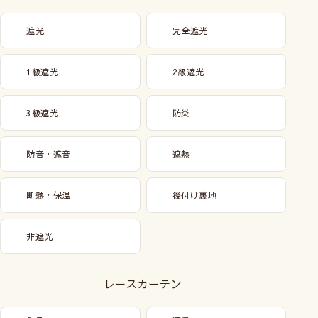
遮光
完全遮光
1級遮光
2級遮光
3級遮光
防炎
防音・遮音
遮熱
断熱・保温
後付け裏地
非遮光
レースカーテン