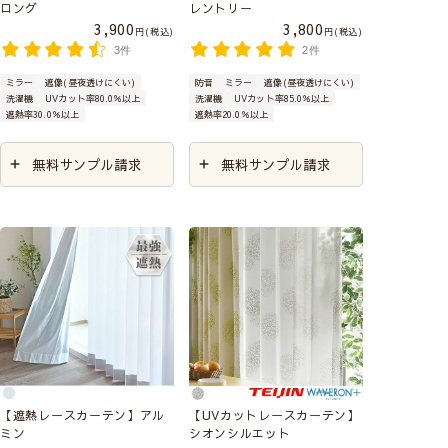
ロング
レントリー
3,900
3,800
税込
税込
3件
2件
ミラー
遮像(昼夜透けにくい)
防音
ミラー
遮像(昼夜透けにくい)
洗濯機
UVカット率80.0％以上
洗濯機
UVカット率85.0％以上
遮熱率30.0％以上
遮熱率20.0％以上
無料サンプル請求
無料サンプル請求
【遮熱レースカーテン】アル
【UVカットレースカーテン】
ミン
シオンシルエット