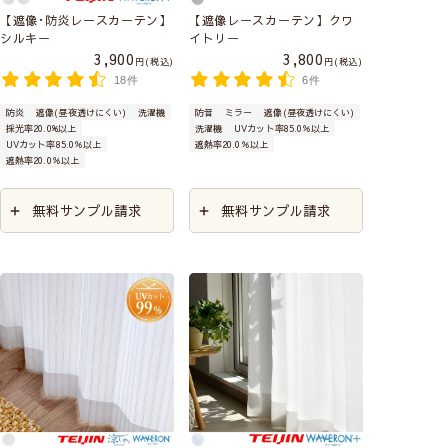
【遮像･防炎レースカーテン】
【遮像レースカーテン】クワ
シルキー
イトリー
3,900
3,800
税込
税込
18件
6件
防炎
遮像(昼夜透けにくい)
洗濯機
防音
ミラー
遮像(昼夜透けにくい)
採光率20.0%以上
洗濯機
UVカット率85.0％以上
UVカット率85.0％以上
遮熱率20.0％以上
遮熱率20.0％以上
無料サンプル請求
無料サンプル請求