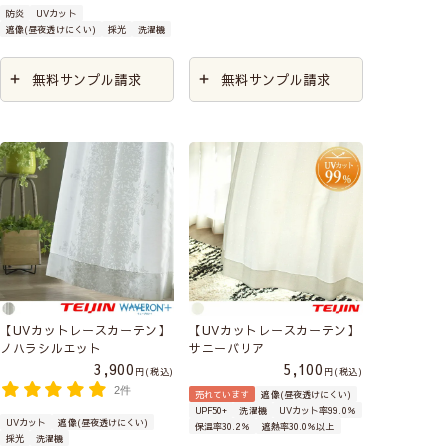
防炎
UVカット
遮像(昼夜透けにくい)
採光
洗濯機
無料サンプル請求
無料サンプル請求
【UVカットレースカーテン】
【UVカットレースカーテン】
ノハラシルエット
サニーバリア
3,900
5,100
税込
税込
2件
売れています
遮像(昼夜透けにくい)
UPF50+
洗濯機
UVカット率99.0％
UVカット
遮像(昼夜透けにくい)
保温率30.2％
遮熱率30.0％以上
採光
洗濯機