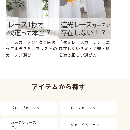
適
「遮光レースカーテン」は
プライバシーを守る！外か
空き巣対
の
存在しない？光・視線・熱
ら見えにくいミラーレース
が欠かせ
を遮る正しい選び方
カーテンの透け感比較＆お
読み解く
すすめ10選をご紹介！
くりとは
アイテムから探す
ドレープカーテン
レースカーテン
カーテンレース
シェードカーテン
セット