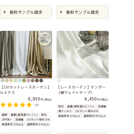
無料サンプル請求
無料サンプル請求
【UVカットレースカーテン】
【レースカーテン】テンダー
ルミナス
（裾ウェイトテープ）
6,950
6,450
税込
税込
1件
防炎
遮像(昼夜透けにくい)
洗濯機
裾すっきり
UVカット率94.0％
遮熱
遮像(昼夜透けにくい)
採光
保温率20.0％以上
遮熱率30.0％以上
UPF50+
洗濯機
UVカット率99.0％
保温率20.0％以上
遮熱率30.0％以上