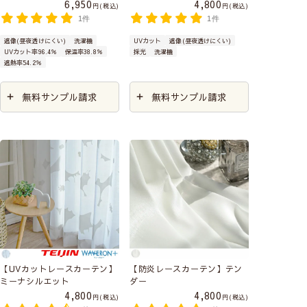
6,950
4,800
税込
税込
1件
1件
遮像(昼夜透けにくい)
洗濯機
UVカット
遮像(昼夜透けにくい)
UVカット率96.4％
保温率38.8％
採光
洗濯機
遮熱率54.2％
無料サンプル請求
無料サンプル請求
【UVカットレースカーテン】
【防炎レースカーテン】テン
ミーナシルエット
ダー
4,800
4,800
税込
税込