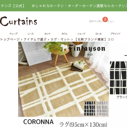
ズ【公式】
おしゃれなカーテン・オーダーカーテン通販ならカーテンズ【公
0
ドレープ
レース
セット
カフェ
シェード
ロール
ブラインド
トップページ
アイテムで選ぶ
ラグ・マット
【北欧ブランド雑貨】コロナ ラグ(9