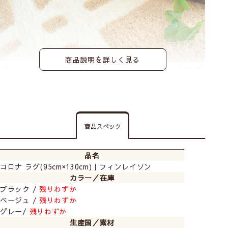
商品説明を詳しく見る
フィンレイソンの定番柄、コロナのラグ。ふかふか肉厚
パイルラグです。
パイルが長くふわふわなので床の硬さを感じさせませ
ん！
滑りにくい加工が施されているので設置も簡単にできま
商品スペック
す♪
品名
コロナ ラグ(95cm×130cm)｜フィンレイソン
カラー／在庫
ブラック /
残りわずか
ベージュ /
残りわずか
グレー/
残りわずか
生産国／素材