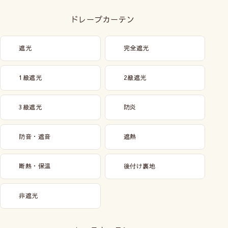
ドレープカーテン
遮光
完全遮光
1級遮光
2級遮光
3級遮光
防炎
防音・遮音
遮熱
断熱・保温
後付け裏地
非遮光