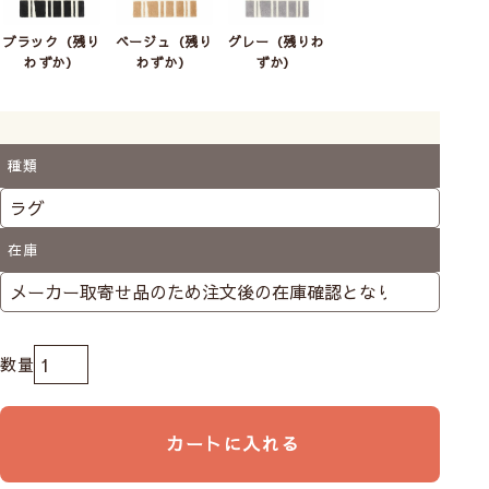
フィンランドのどの家庭でも見られるほど広く愛
用されている、1820年から続くフィンランド最古
ブラック（残り
ベージュ（残り
グレー（残りわ
のテキスタイルブランド。ユニークなデザインが
わずか）
わずか）
ずか）
窓辺を明るく彩ります。
Finlaysonの商品をすべて見る
種類
在庫
カートに入れる