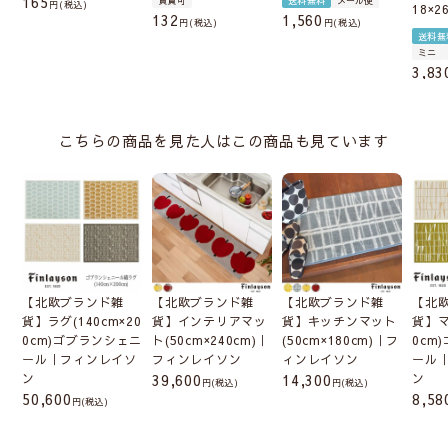
165
税込
18×2
132
1,560
税込
税込
送料無
ミニ
3,83
こちらの商品を見た人はこの商品も見ています
【北欧ブランド雑
【北欧ブランド雑
【北欧ブランド雑
【北
貨】ラグ(140cm×20
貨】インテリアマッ
貨】キッチンマット
貨】マ
0cm)ゴブランシェニ
ト(50cm×240cm)｜
(50cm×180cm)｜フ
0cm
ール｜フィンレイソ
フィンレイソン
ィンレイソン
ール
ン
39,600
14,300
ン
(税込)
(税込)
50,600
8,58
(税込)