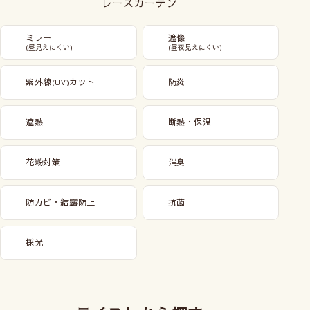
レースカーテン
ミラー
遮像
(昼見えにくい)
(昼夜見えにくい)
紫外線
カット
防炎
(UV)
遮熱
断熱・保温
花粉対策
消臭
防カビ・結露防止
抗菌
採光