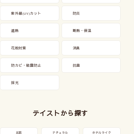
紫外線
カット
防炎
(UV)
遮熱
断熱・保温
花粉対策
消臭
防カビ・結露防止
抗菌
採光
テイストから探す
北欧
ナチュラル
ホテルライク