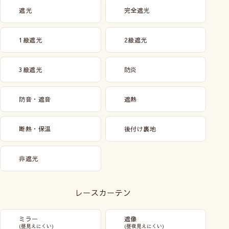
遮光
完全遮光
1級遮光
2級遮光
3級遮光
防炎
防音・遮音
遮熱
断熱・保温
後付け裏地
非遮光
レースカーテン
ミラー
遮像
(昼見えにくい)
(昼夜見えにくい)