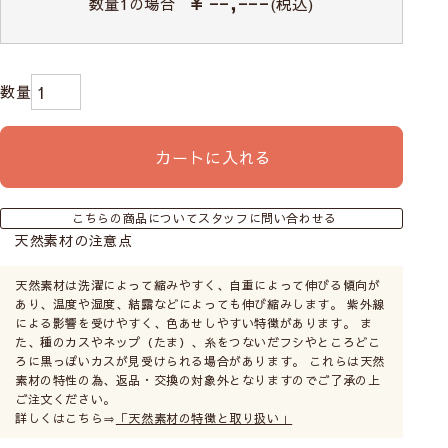
￥--,---
数量
1
の場合
(税込)
シェードカーテンの操作コードの位置を左右どちらか
お選びいただけます。お部屋の間取りや窓の位置に合
わせてご自由にお選びください。
特にご希望がない場合は右操作タイプで仕上げます。
取り付け方によってサイズが変わります
カートに入れる
シェードカーテンは取付け方によって注文サイズが変わるの
こちらの商品についてスタッフに問い合わせる
でご注意ください。
天然素材の注意点
・小窓の場合は窓枠の内側に取り付ける
天井付け
・リビングや寝室などの比較的大きめの窓なら光の漏れない
天然素材は洗濯によって縮みやすく、自重によって伸びる傾向が
正面付け
あり、温度や湿度、結露などによっても伸び縮みします。 紫外線
がおすすめです。
による影響を受けやすく、色あせしやすい特徴があります。 ま
カーテンレールにも取付けは可能ですが、レールに重さの負
た、種のカスやネップ（たま）、糸をつないだフシやところどこ
荷がかかるのでご注意ください。（ドラム式は特に負荷が大
ろに黒っぽいカスが見受けられる場合があります。 これらは天然
きいため不向きです）
素材の特性の為、返品・交換の対象外となりますのでご了承の上
必ずサイズの測り方をご一読ください。
ご注文ください。
詳しくはこちら⇒
「天然素材の特徴と取り扱い」
天井付け