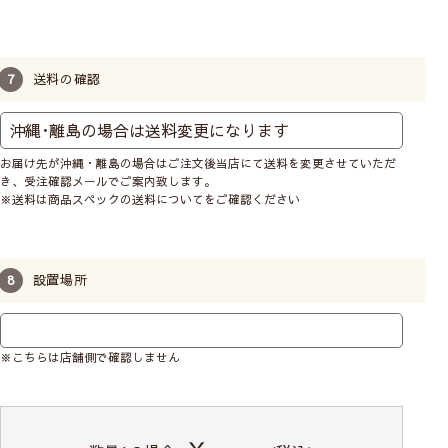
送料の確認
お子様の手に届かないように、チェーンをくるくると
お届け先が沖縄・離島の場合はご注文後当店にて送料を変更させていただ
巻いて付属のクリップで留めておくことができます。
き、受注確認メールでご案内致します。
※送料は商品スペックの送料についてをご確認ください
操作位置はお部屋に合わせて
設置場所
※こちらは店舗側で確認しません