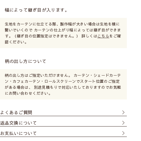
窓枠の内側に取付けます。
幅によって継ぎ目が入ります。
窓枠とシェード間に少し隙
間があきます。光を取りた
生地をカーテンに仕立てる際、製作幅が大きい場合は生地を横に
いキッチンやトイレの小窓
繋いでいくので カーテンの仕上がり幅によっては継ぎ目ができま
に向いています。
す。（継ぎ目の位置指定はできません。） 詳しくは
こちら
をご確
認ください。
柄の出し方について
正面付け
柄の出し方はご指定いただけません。 カーテン・シェードカーテ
窓枠の外側の壁に取付ける
ン・カフェカーテン・ロールスクリーンでスタート位置のご指定
ので、窓枠が隠れるように
がある場合は、 別途見積もりで対応いたしておりますのでお気軽
大きいサイズにします。光
にお問い合わせください。
漏れがなく、室内が見えま
せん。
よくあるご質問
返品交換について
お支払いについて
カーテンレール付け