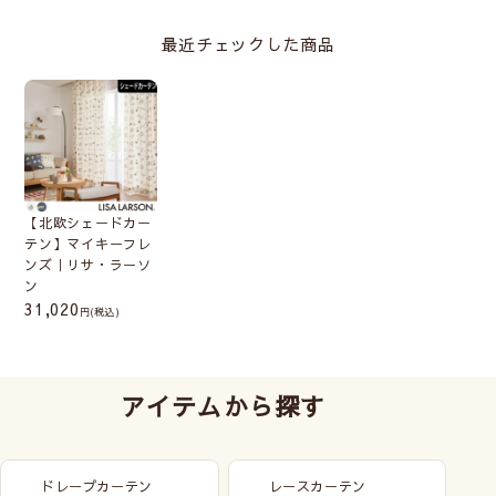
最近チェックした商品
メカ本体は分解したり、生地からコードを
外さないでください。
(壊れたりシェードが綺麗
【北欧シェードカー
にあがらなくなる恐れがあります)
テン】マイキーフレ
ンズ｜リサ・ラーソ
ン
31,020
(税込)
アイテムから探す
ドレープカーテン
レースカーテン