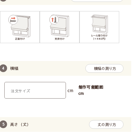
ボールチェーン操作で昇降
操作が軽い
広い幅の窓におすすめ
横幅
横幅の測り方
耐久性がある
制作可能範囲
cm
TOSOのドラム式メカを使用しています。BOX型
cm
なので、窓側(裏面)もすっきりまとまっています。
メカに厚みがあり重くなるため、カーテンレール付
けには不向きです。
柄の位置（模様の出し方）は指定できません。
高さ（丈）
丈の測り方