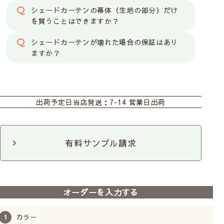
シェードカーテンの幕体（生地の部分）だけ
を買うことはできますか？
操作は2種類からお選びください
シェードカーテンが壊れた場合の保証はあり
ますか？
コード式
（ひもタイ
プ）
カーテン
シェード
カフェ
出荷予定日
当店発送：7-14 営業日出荷
ドラム式
（チェーンタ
イプ）
有料サンプル請求
シングルシェード【コード式】
オーダーを入力する
カラー