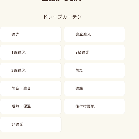
ドレープカーテン
遮光
完全遮光
1級遮光
2級遮光
3級遮光
防炎
防音・遮音
遮熱
断熱・保温
後付け裏地
非遮光