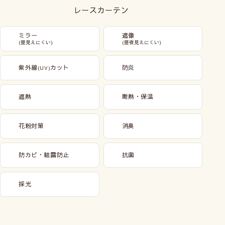
レースカーテン
ミラー
遮像
(昼見えにくい)
(昼夜見えにくい)
紫外線
カット
防炎
(UV)
遮熱
断熱・保温
花粉対策
消臭
防カビ・結露防止
抗菌
採光