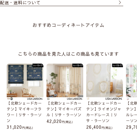
配送・送料について
専用の金具でカーテンレー
ルに取付けます。製品幅は
レールの幅から左右2cmず
おすすめコーディネートアイテム
つマイナスです。カーテン
レールの耐重量に注意して
お選びください。
こちらの商品を見た人はこの商品も見ています
シェードの取付け方法
サイズの測り方
【北欧シェードカー
【北欧シェードカー
【北欧シェードカー
【北
テン】マイキーフラ
テン】マイキーパズ
テン】ライオンジャ
テン
ワー｜リサ・ラーソ
ル｜リサ・ラーソン
カードレース｜リ
ルレ
ン
42,020
サ・ラーソン
ーソ
(税込)
31,020
26,400
29,7
(税込)
(税込)