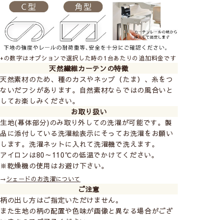
+の数字はオプションで選択した時の1台あたりの追加料金です
天然繊維カーテンの特徴
天然素材のため、種のカスやネップ（たま）、糸をつ
ないだフシがあります。自然素材ならではの風合いと
してお楽しみください。
お取り扱い
LISA LARSON
－リサ・ラーソン－
生地(幕体部分)のみ取り外しての洗濯が可能です。製
品に添付している洗濯絵表示にそってお洗濯をお願い
スウェーデンを代表する陶芸家。ユーモラスで人
します。洗濯ネットに入れて洗濯機で洗えます。
間味あふれたやさしくあたたかみのある世界観を
アイロンは80～110℃の低温でかけてください。
表現したファブリックで、心が和む癒しの空間を
※乾燥機の使用はお避け下さい。
お楽しみいただけます。
→
シェードのお洗濯について
ご注意
LISA LARSONの商品をすべて見る
柄の出し方はご指定いただけません。
また生地の柄の配置や色味が画像と異なる場合がござ