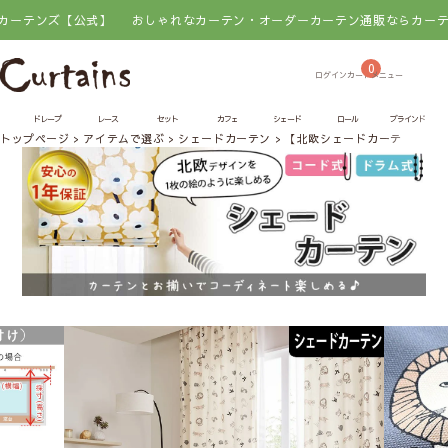
ズ【公式】
おしゃれなカーテン・オーダーカーテン通販ならカーテンズ【
0
ドレープ
レース
セット
カフェ
シェード
ロール
ブラインド
トップページ
アイテムで選ぶ
シェードカーテン
【北欧シェードカーテン】マ