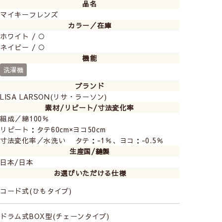
品名
マイキーフレンズ
カラー／在庫
ホワイト / ○
ネイビー / ○
▲こちらの写真はカフェカーテンです
機能
綿100％素材でナチュラルな風合いと上質な質感も魅力
洗濯機
的です
ブランド
LISA LARSON(リサ・ラーソン)
素材/リピート/寸法変化率
組成／綿100％
リピート：タテ60cm×ヨコ50cm
寸法変化率／水洗い タテ：-1％、ヨコ：-0.5％
生産国/縫製
日本/日本
お選びいただける仕様
コード式(ひもタイプ)
ドラム式BOX型(チェーンタイプ)