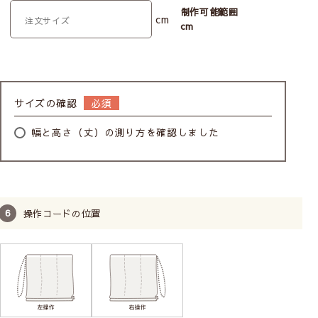
お子様がいるお家でも
制作可能範囲
cm
cm
安心してお使いいただけます
サイズの確認
幅と高さ（丈）の測り方を確認しました
操作コードの位置
子どもの体重がかかるとコードのジョイント部分が外
れます。外れても元に戻せます。