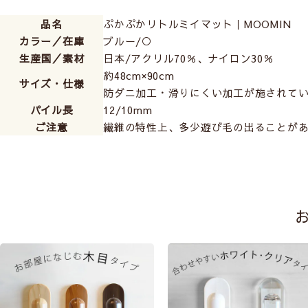
品名
ぷかぷかリトルミイマット｜MOOMIN
カラー／在庫
ブルー/○
生産国／素材
日本/アクリル70％、ナイロン30％
約48cm×90cm
サイズ・仕様
防ダニ加工・滑りにくい加工が施されて
パイル長
12/10mm
ご注意
繊維の特性上、多少遊び毛の出ることが