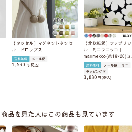
イ
【タッセル】マグネットタッセ
【北欧雑貨】ファブリッ
ル ドロップス
ル ミニウニッコ｜
marimekko(約18×26)
送料無料
メール便
1,560
税込
送料無料
メール便
ミニ
ラッピング可
3,830
税込
の商品を見た人はこの商品も見ています