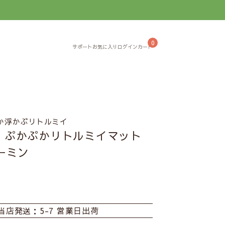
】
0
か浮かぶリトルミイ
】ぷかぷかリトルミイマット
ムーミン
当店発送：5-7 営業日出荷