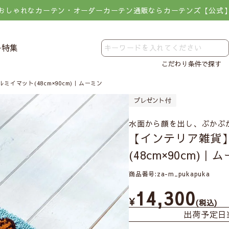
おしゃれなカーテン・オーダーカーテン通販ならカーテンズ【公式
レ特集
こだわり条件で探す
イマット(48cm×90cm)｜ムーミン
プレゼント付
水面から顔を出し、ぷかぷ
【インテリア雑貨
(48cm×90cm)｜
商品番号
za-m_pukapuka
14,300
¥
税込
出荷予定日