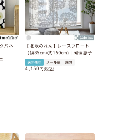
クパネ
【北欧のれん】レースフロート
（幅85cm×丈150cm)｜岡理恵子
ミニ
送料無料
メール便
綿麻
4,150
税込