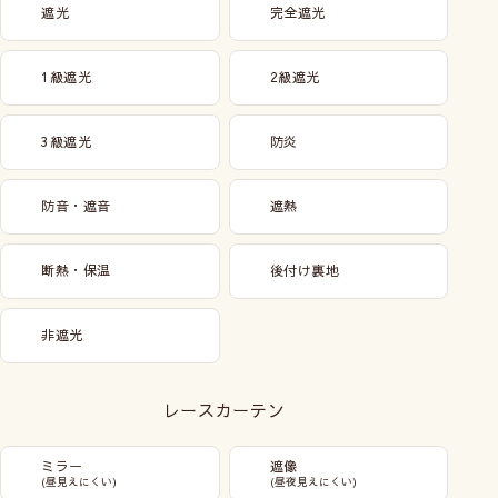
遮光
完全遮光
1級遮光
2級遮光
3級遮光
防炎
防音・遮音
遮熱
断熱・保温
後付け裏地
非遮光
レースカーテン
ミラー
遮像
(昼見えにくい)
(昼夜見えにくい)