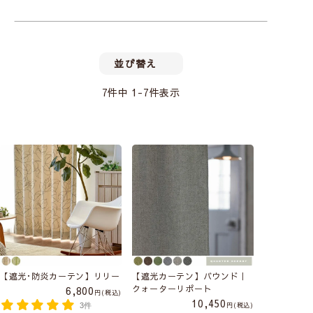
並び替え
7
件中
1
-
7
件表示
【遮光･防炎カーテン】リリー
【遮光カーテン】バウンド｜
クォーターリポート
6,800
税込
10,450
税込
3件