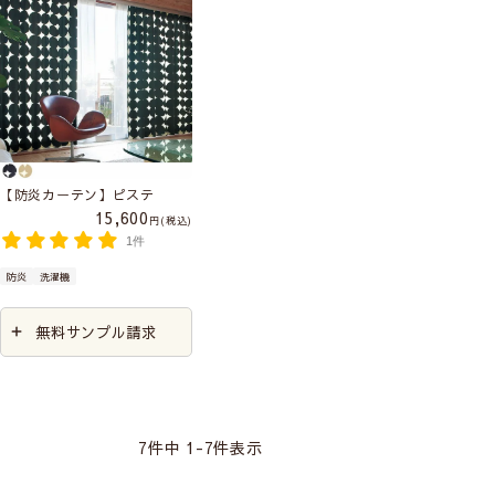
【防炎カーテン】ピステ
15,600
税込
1件
防炎
洗濯機
無料サンプル請求
7
件中
1
-
7
件表示