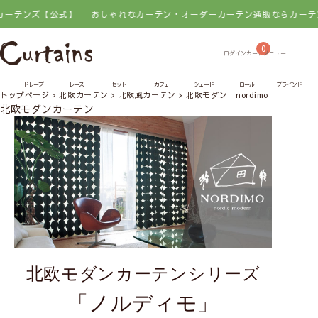
ズ【公式】
おしゃれなカーテン・オーダーカーテン通販ならカーテンズ【公
0
ドレープ
レース
セット
カフェ
シェード
ロール
ブラインド
トップページ
北欧カーテン
北欧風カーテン
北欧モダン｜nordimo
北欧モダンカーテン
北欧モダンカーテンシリーズ
「ノルディモ」