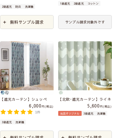
1級遮光
2級遮光
コットン
2級遮光
防炎
洗濯機
無料サンプル請求
サンプル請求対象外です
【遮光カーテン】シュッペ
【北欧･遮光カーテン】ライネ
6,000
5,600
税込
税込
1件
当店オリジナル
3級遮光
洗濯機
3級遮光
洗濯機
無料サンプル請求
無料サンプル請求