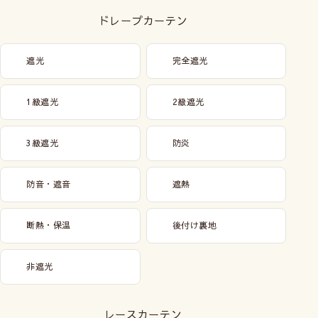
ドレープカーテン
遮光
完全遮光
1級遮光
2級遮光
3級遮光
防炎
防音・遮音
遮熱
断熱・保温
後付け裏地
非遮光
レースカーテン