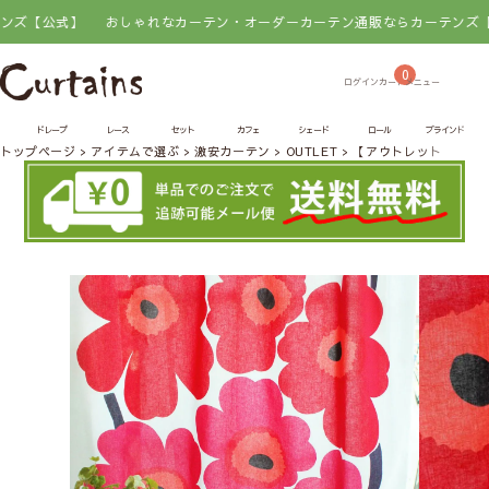
【公式】
おしゃれなカーテン・オーダーカーテン通販ならカーテンズ【公式
0
ドレープ
レース
セット
カフェ
シェード
ロール
ブラインド
トップページ
アイテムで選ぶ
激安カーテン
OUTLET
【アウトレット50％OF