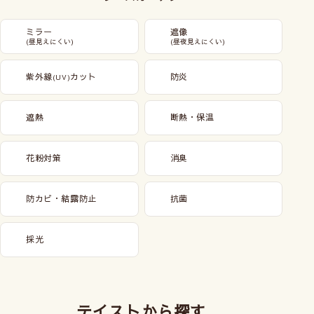
ミラー
遮像
(昼見えにくい)
(昼夜見えにくい)
紫外線
カット
防炎
(UV)
遮熱
断熱・保温
花粉対策
消臭
防カビ・結露防止
抗菌
採光
テイストから探す