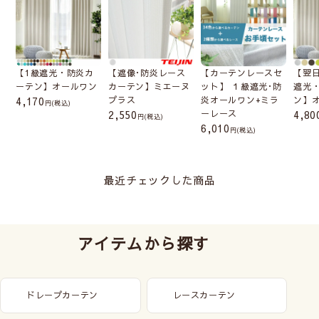
【1級遮光・防炎カ
【遮像･防炎レース
【カーテンレースセ
【翌
ーテン】オールワン
カーテン】ミエーヌ
ット】 １級遮光･防
遮光
4,170
プラス
炎オールワン+ミラ
ン】
(税込)
2,550
ーレース
4,80
(税込)
6,010
(税込)
最近チェックした商品
アイテムから探す
ドレープカーテン
レースカーテン