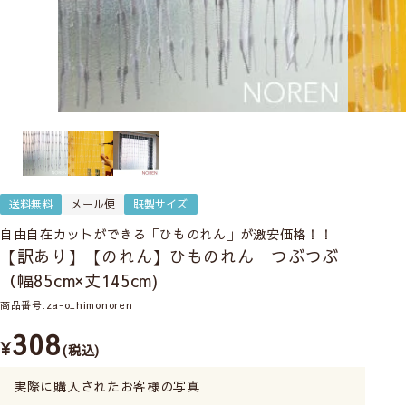
送料無料
メール便
既製サイズ
自由自在カットができる「ひものれん」が激安価格！！
【訳あり】【のれん】ひものれん つぶつぶ
（幅85cm×丈145cm)
商品番号
za-o_himonoren
308
¥
税込
実際に購入されたお客様の写真
商品説明を詳しく見る