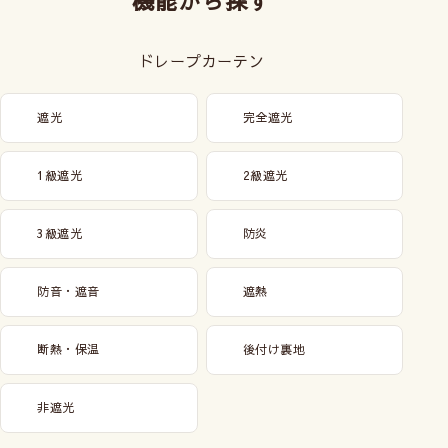
機能から探す
ドレープカーテン
遮光
完全遮光
1級遮光
2級遮光
3級遮光
防炎
防音・遮音
遮熱
断熱・保温
後付け裏地
非遮光