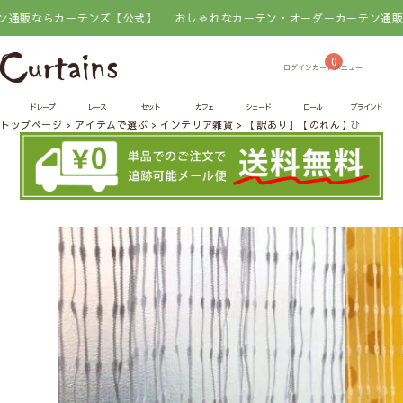
販ならカーテンズ【公式】
おしゃれなカーテン・オーダーカーテン通販なら
0
ドレープ
レース
セット
カフェ
シェード
ロール
ブラインド
トップページ
アイテムで選ぶ
インテリア雑貨
【訳あり】【のれん】ひものれん つ