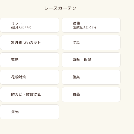
レースカーテン
ミラー
遮像
(昼見えにくい)
(昼夜見えにくい)
紫外線
カット
防炎
(UV)
遮熱
断熱・保温
花粉対策
消臭
防カビ・結露防止
抗菌
採光