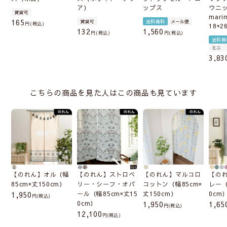
ア）
ップス
ウニ
賃貸可
mari
165
賃貸可
送料無料
メール便
税込
18×2
132
1,560
税込
税込
送料無
ミニ
3,83
こちらの商品を見た人はこの商品も見ています
【のれん】オル（幅
【のれん】ストロベ
【のれん】マルコロ
【の
85cm×丈150cm）
リー・シーフ・オパ
コットン（幅85cm×
レー（
1,950
ール（幅85cm×丈15
丈150cm）
0cm
(税込)
0cm）
1,950
1,65
(税込)
12,100
(税込)