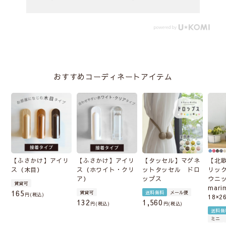
おすすめコーディネートアイテム
【ふさかけ】アイリ
【ふさかけ】アイリ
【タッセル】マグネ
【北
ス（木目）
ス（ホワイト・クリ
ットタッセル ドロ
リッ
ア）
ップス
ウニ
賃貸可
mari
165
賃貸可
送料無料
メール便
税込
18×2
132
1,560
税込
税込
送料無
ミニ