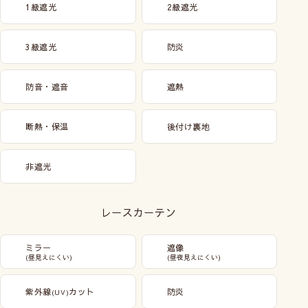
1級遮光
2級遮光
3級遮光
防炎
防音・遮音
遮熱
断熱・保温
後付け裏地
非遮光
レースカーテン
ミラー
遮像
(昼見えにくい)
(昼夜見えにくい)
紫外線
カット
防炎
(UV)