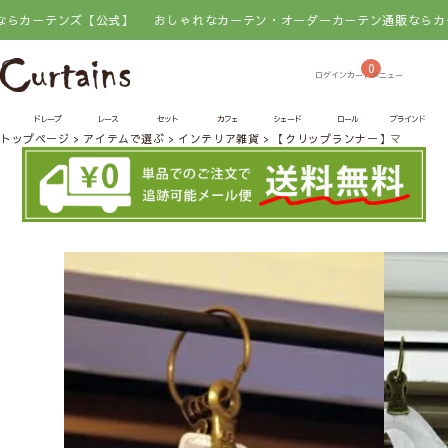
ーテンズ【公式】
おしゃれなカーテン・オーダーカーテン通販ならカーテン
0
ドレープ
レース
セット
カフェ
シェード
ロール
ブラインド
トップページ
アイテムで選ぶ
インテリア雑貨
【クリップランナー】マルクリ