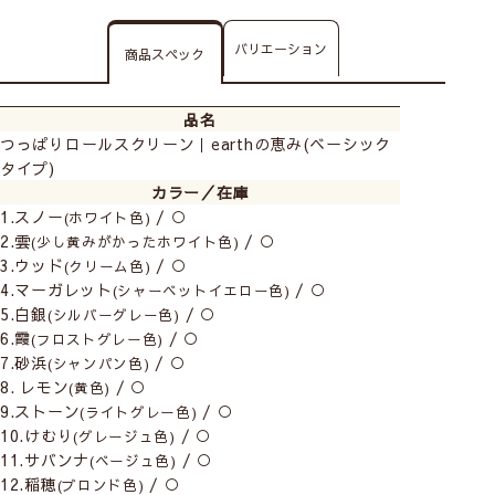
バリエーション
商品スペック
品名
つっぱりロールスクリーン｜earthの恵み(ベーシック
タイプ)
カラー／在庫
1.スノー
/ ○
(ホワイト色)
2.雲
/ ○
(少し黄みがかったホワイト色)
3.ウッド
/ ○
(クリーム色)
4.マーガレット
/ ○
(シャーベットイエロー色)
5.白銀
/ ○
(シルバーグレー色)
6.霞
/ ○
(フロストグレー色)
7.砂浜
/ ○
(シャンパン色)
8. レモン
/ ○
(黄色)
9.ストーン
/ ○
(ライトグレー色)
10.けむり
/ ○
(グレージュ色)
11.サバンナ
/ ○
(ベージュ色)
12.稲穂
/ ○
(ブロンド色)