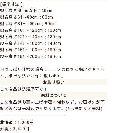
[標準寸法 ]
製品高さ60cm以下：40cm
製品高さ61～80cm：60cm
製品高さ81～100cm：80cm
製品高さ101～120cm：100cm
製品高さ121～140cm：120cm
製品高さ141～160cm：140cm
製品高さ161～180cm：160cm
製品高さ181～200cm：180cm
※つっぱり仕様の場合チェーンの長さは指定できませ
ん。標準寸法でお作り致します。
お取り扱い
この商品は洗濯不可です
送料について
スノー
雲
ウッド
マーガレッ
白銀
霞(かすみ
この商品はお買い上げ金額に関わらず、お届け先が下
ト
記の場合は送料変更となります。(1台当たりの送料)
北海道：1,000円
※モニターの設定や環境により、実際の商品の色と異なって
沖縄：3,410円
見える場合がございます。