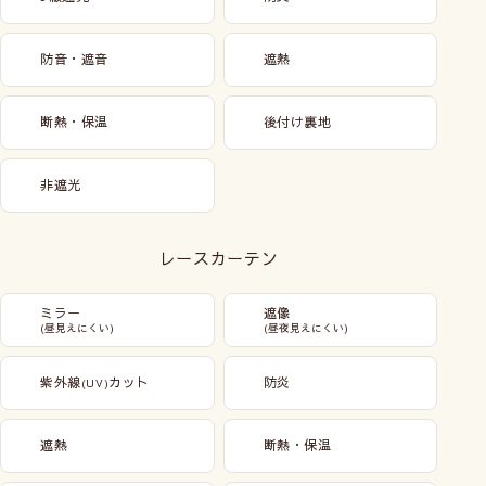
防音・遮音
遮熱
断熱・保温
後付け裏地
非遮光
レースカーテン
ミラー
遮像
(昼見えにくい)
(昼夜見えにくい)
紫外線
カット
防炎
(UV)
遮熱
断熱・保温