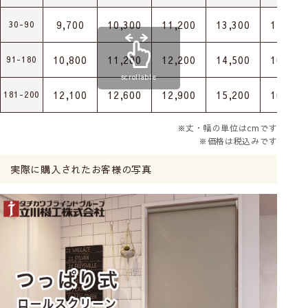
9,700
10,300
11,200
13,300
15,000
30-90
10,800
11,200
12,200
14,500
16,200
91-180
scrollable
12,100
12,600
12,900
15,200
16,900
181-200
※丈・幅の単位はcmです
※価格は税込みです
実際に購入されたお客様の写真