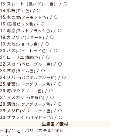
13.スレート
/ ○
（濃いグレー色）
14.小枝
/ ○
(モカ色)
15.木の実
/ ○
(アーモンド色)
16.桜
/ ○
(薄ピンク色)
17.海底
/ ○
(マットブラック色)
18.カワウソ
/ ○
(ビター色)
19.大地
/ ○
(ショコラ色)
20.ハス
/ ○
(ポピーレッド色)
21.ローリエ
/ ○
(薄緑色)
22.スカイ
/ ○
(ベビーブルー色)
23.草原
/ ○
(ライム色)
24.リバー
/ ○
(パステルブルー色)
25.若葉
/ ○
(リーフグリーン色)
26.海
/ ○
(アクアブルー色)
27.マスカット
/ ○
(黄緑色)
表裏が同じ色でシンプルな生地なので、間仕切りや収納
28.清流
/ ○
(アクアグリーン色)
の目隠しとしてもお使いいただけます。
29.メジロ
/ ○
(グリーンティ色)
30.サファイア
/ ○
(ネイビー色)
生産国／素材
日本/生地：ポリエステル100％