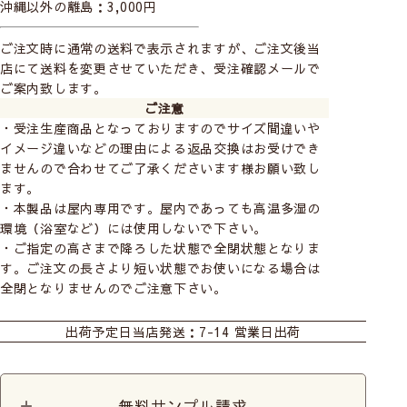
沖縄以外の離島：3,000円
パソコンでは分からない生地の質感や実際の色は無料サンプ
ル請求にて是非ご確認ください。
ご注文時に通常の送料で表示されますが、ご注文後当
店にて送料を変更させていただき、受注確認メールで
ご案内致します。
ご注意
・受注生産商品となっておりますのでサイズ間違いや
イメージ違いなどの理由による返品交換はお受けでき
ませんので合わせてご了承くださいます様お願い致し
ます。
・本製品は屋内専用です。屋内であっても高温多湿の
環境（浴室など）には使用しないで下さい。
・ご指定の高さまで降ろした状態で全閉状態となりま
す。ご注文の長さより短い状態でお使いになる場合は
全閉となりませんのでご注意下さい。
おすすめ商品
出荷予定日
当店発送：7-14 営業日出荷
幅が小さめの小窓や間仕切りであれば重量もそこまで重
くないので女性一人でも簡単に取り付けることができま
す。
無料サンプル請求