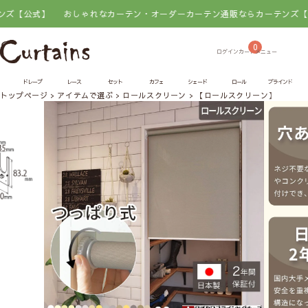
】
おしゃれなカーテン・オーダーカーテン通販ならカーテンズ【公式】
0
ドレープ
レース
セット
カフェ
シェード
ロール
ブラインド
トップページ
アイテムで選ぶ
ロールスクリーン
【ロールスクリーン】eart