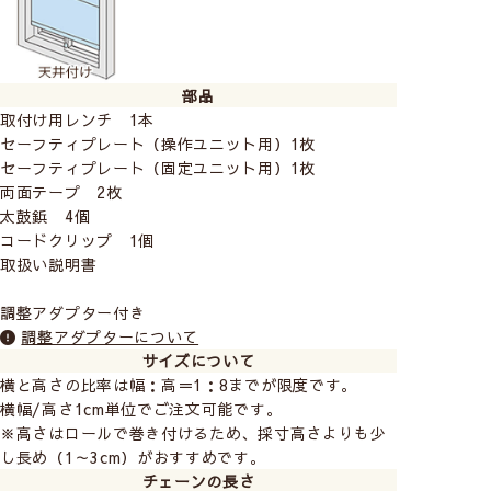
部品
取付け用レンチ 1本
セーフティプレート（操作ユニット用）1枚
セーフティプレート（固定ユニット用）1枚
両面テープ 2枚
太鼓鋲 4個
▲サバンナ 左の腰窓がつっぱりタイプ
コードクリップ 1個
右の掃き出し窓は正面付けのロールスクリーンです。同
取扱い説明書
じ色でコーディネートできます。
窓を覆う正面付けができるロールスクリーンはこちらか
調整アダプター付き
調整アダプターについて
ら⇒
earthの恵み(ベーシックタイプ)
サイズについて
横と高さの比率は幅：高＝1：8までが限度です。
《 カラーバリエーション 》
横幅/高さ1cm単位でご注文可能です。
※高さはロールで巻き付けるため、採寸高さよりも少
し長め（1～3cm）がおすすめです。
チェーンの長さ