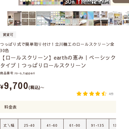
賃貸可
つっぱり式で簡単取り付け！立川機工のロールスクリーン全
30色
【ロールスクリーン】earthの恵み｜ベーシック
タイプ｜つっぱりロールスクリーン
商品番号
ro-o_tuppari
9,700
¥
税込
〜
4件
料金表
丈＼幅
25-40
41-60
61-90
91-135
136-180