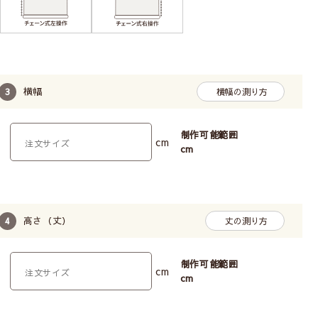
横幅
横幅の測り方
制作可能範囲
cm
cm
高さ（丈）
丈の測り方
制作可能範囲
cm
ロールスクリーン2つの安心
cm