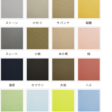
ストーン
けむり
サバンナ
稲穂
スレート
小枝
木の実
桜
階段の間仕切りや洗濯コーナーの生活感を目隠しに
リビングと階段の間仕切ると階段から入る冷気や熱気を
防ぎ冷暖房の効率がアップします。また、生活感あふれ
海底
カワウソ
大地
ハス
る小物やタオル、洗濯機をロールスクリーンで隠してし
まえば、ホテルのような整ったサニタリーに変身！おし
ゃれな洗面空間に生まれ変わります。