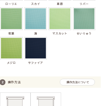
生地の透過性
ローリエ
スカイ
草原
リバー
確認方法：室外で窓から1ｍ程度離れた位置から撮影し、光
の漏れ方と室内の見え方を確認しています。
※天候、環境により見え方は異なります
昼の場合
夜の場合
若葉
海
マスカット
せいりゅう
メジロ
サファイア
中にある物の形がぼんや
中にある物の形は分かる
りとわかる
が色は分からない
操作方法
操作方法について
◆ ロールスクリーンについて ◆