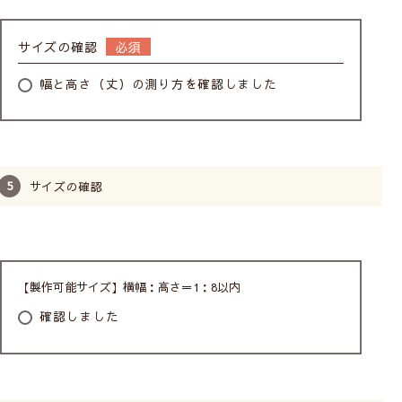
サイズの確認
幅と高さ（丈）の測り方を確認しました
安心の品質
2年保証付き
サイズの確認
立川機工のロールスクリ
万が一の不具合や故障の
ーンは日本国内で生産し
場合も安心。ご購入後2
ています。厳しい検品の
年以内は無料修理致しま
下、一つ一つ丁寧にお作
す。
りしています。
(メカの故障のみ対象。
生地の破損や汚損は対象
【製作可能サイズ】横幅：高さ＝1：8以内
外です)
確認しました