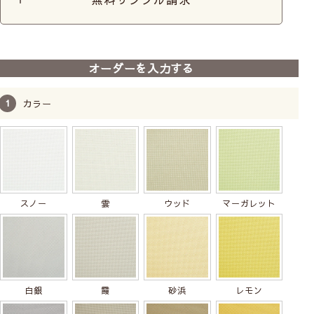
前
次
へ
へ
【防炎ロールスクリーン】
【ロールスクリーン】earth
【ロールスクリ
オーダーを入力する
ベーシック｜つっぱりロー
の恵み｜遮熱タイプ｜つっ
の恵み｜ベー
ルスクリーン
ぱりロールスクリーン
賃貸可
防炎
賃貸可
遮熱
賃貸可
カラー
10,800
9,700
税込
税込
スノー
雲
ウッド
マーガレット
白銀
霞
砂浜
レモン